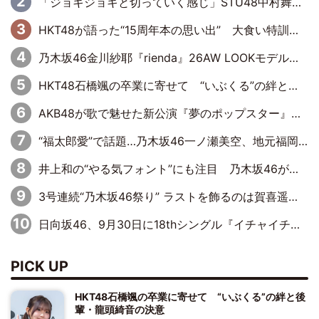
「ジョキジョキと切っていく感じ」STU48中村舞、新しい挑戦は自らの手で
HKT48が語った“15周年本の思い出” 大食い特訓・守護霊企画・制服グラビア…盛りだくさんの裏話
乃木坂46金川紗耶『rienda』26AW LOOKモデルに就任
HKT48石橋颯の卒業に寄せて “いぶくる”の絆と後輩・龍頭綺音の決意
AKB48が歌で魅せた新公演『夢のポップスター』 初日から全身全霊のステージ
“福太郎愛”で話題…乃木坂46一ノ瀬美空、地元福岡『めんべい25周年トップサポーター』に就任
井上和の“やる気フォント”にも注目 乃木坂46が挑んだ書道パフォーマンスの舞台裏
3号連続“乃木坂46祭り” ラストを飾るのは賀喜遥香…5年ぶりの登場に「5年分大人になった私を見ていただけたら」
日向坂46、9月30日に18thシングル『イチャイチャ虫』の発売決定！ フォーメーションは『日向坂で会いましょう』にて発表
PICK UP
HKT48石橋颯の卒業に寄せて “いぶくる”の絆と後
輩・龍頭綺音の決意