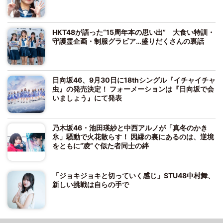
HKT48が語った“15周年本の思い出” 大食い特訓・
守護霊企画・制服グラビア…盛りだくさんの裏話
日向坂46、9月30日に18thシングル『イチャイチャ
虫』の発売決定！ フォーメーションは『日向坂で会
いましょう』にて発表
乃木坂46・池田瑛紗と中西アルノが「真冬のかき
氷」騒動で火花散らす！ 因縁の裏にあるのは、逆境
をともに“凌”ぐ似た者同士の絆
「ジョキジョキと切っていく感じ」STU48中村舞、
新しい挑戦は自らの手で