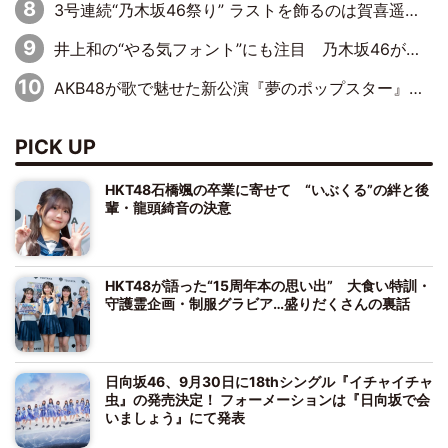
3号連続“乃木坂46祭り” ラストを飾るのは賀喜遥香…5年ぶりの登場に「5年分大人になった私を見ていただけたら」
井上和の“やる気フォント”にも注目 乃木坂46が挑んだ書道パフォーマンスの舞台裏
AKB48が歌で魅せた新公演『夢のポップスター』 初日から全身全霊のステージ
PICK UP
HKT48石橋颯の卒業に寄せて “いぶくる”の絆と後
輩・龍頭綺音の決意
HKT48が語った“15周年本の思い出” 大食い特訓・
守護霊企画・制服グラビア…盛りだくさんの裏話
日向坂46、9月30日に18thシングル『イチャイチャ
虫』の発売決定！ フォーメーションは『日向坂で会
いましょう』にて発表