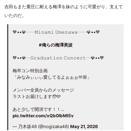
吉田もまた重圧に耐える梅澤を妹のように可愛がり、支えて
いたのだ。
💙••💎┈┈𝙼𝚒𝚗𝚊𝚖𝚒 𝚄𝚖𝚎𝚣𝚊𝚠𝚊┈┈💎••💙
#俺らの梅澤美波
💙••💎┈𝙶𝚛𝚊𝚍𝚞𝚊𝚝𝚒𝚘𝚗 𝙲𝚘𝚗𝚌𝚎𝚛𝚝┈💎••💙
梅卒コン特別企画
「みなみぃぃぃ愛してるよぉぉぉ🫶🏼」
メンバー全員からのメッセージ
ラストお届けします🥹🩵
あと少しで開演です！！…
pic.twitter.com/xQb0lbMI5v
— 乃木坂46 (@nogizaka46)
May 21, 2026