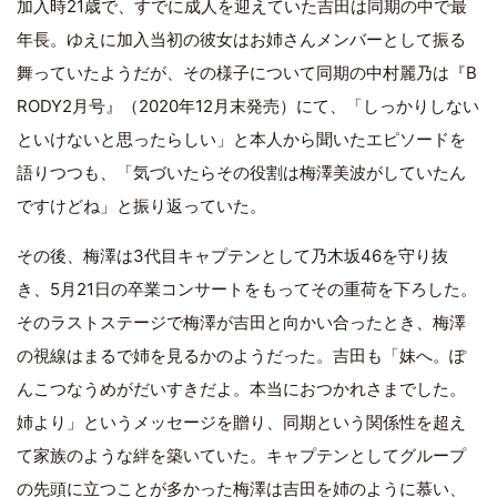
加入時21歳で、すでに成人を迎えていた吉田は同期の中で最
年長。ゆえに加入当初の彼女はお姉さんメンバーとして振る
舞っていたようだが、その様子について同期の中村麗乃は『B
RODY2月号』（2020年12月末発売）にて、「しっかりしない
といけないと思ったらしい」と本人から聞いたエピソードを
語りつつも、「気づいたらその役割は梅澤美波がしていたん
ですけどね」と振り返っていた。
その後、梅澤は3代目キャプテンとして乃木坂46を守り抜
き、5月21日の卒業コンサートをもってその重荷を下ろした。
そのラストステージで梅澤が吉田と向かい合ったとき、梅澤
の視線はまるで姉を見るかのようだった。吉田も「妹へ。ぽ
んこつなうめがだいすきだよ。本当におつかれさまでした。
姉より」というメッセージを贈り、同期という関係性を超え
て家族のような絆を築いていた。キャプテンとしてグループ
の先頭に立つことが多かった梅澤は吉田を姉のように慕い、