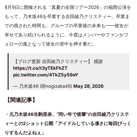
8月9日に開催される「真夏の全国ツアー2026」の福岡公演を
もって、乃木坂46を卒業する吉田綾乃クリスティー。卒業ま
での残された時間も、グループの卒業後の未来も━━彼女が
幸せであり続けられるように、今度はメンバーやファンがフ
ォローの風となって彼女の背中を押す番だ。
【ブログ更新 吉田綾乃クリスティー】 感謝
https://t.co/t3yTEkFhZT
pic.twitter.com/4TkZ5y59eY
— 乃木坂46 (@nogizaka46)
May 28, 2026
【関連記事】
・元乃木坂46生駒里奈、“同い年で後輩”の吉田綾乃クリステ
ィーとの2ショット公開「アイドルしている凄さに毎回びっく
りするんだよねぇ」