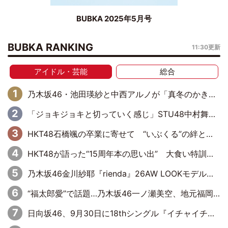
BUBKA 2025年5月号
BUBKA RANKING
11:30更新
アイドル・芸能
総合
乃木坂46・池田瑛紗と中西アルノが「真冬のかき氷」騒動で火花散らす！ 因縁の裏にあるのは、逆境をともに“凌”ぐ似た者同士の絆
「ジョキジョキと切っていく感じ」STU48中村舞、新しい挑戦は自らの手で
HKT48石橋颯の卒業に寄せて “いぶくる”の絆と後輩・龍頭綺音の決意
HKT48が語った“15周年本の思い出” 大食い特訓・守護霊企画・制服グラビア…盛りだくさんの裏話
乃木坂46金川紗耶『rienda』26AW LOOKモデルに就任
“福太郎愛”で話題…乃木坂46一ノ瀬美空、地元福岡『めんべい25周年トップサポーター』に就任
日向坂46、9月30日に18thシングル『イチャイチャ虫』の発売決定！ フォーメーションは『日向坂で会いましょう』にて発表