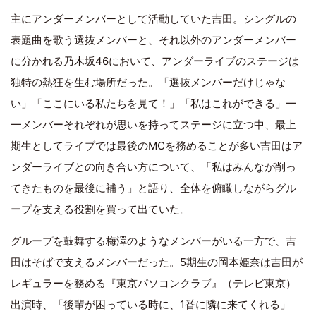
主にアンダーメンバーとして活動していた吉田。シングルの
表題曲を歌う選抜メンバーと、それ以外のアンダーメンバー
に分かれる乃木坂46において、アンダーライブのステージは
独特の熱狂を生む場所だった。「選抜メンバーだけじゃな
い」「ここにいる私たちを見て！」「私はこれができる」━
━メンバーそれぞれが思いを持ってステージに立つ中、最上
期生としてライブでは最後のMCを務めることが多い吉田はア
ンダーライブとの向き合い方について、「私はみんなが削っ
てきたものを最後に補う」と語り、全体を俯瞰しながらグル
ープを支える役割を買って出ていた。
グループを鼓舞する梅澤のようなメンバーがいる一方で、吉
田はそばで支えるメンバーだった。5期生の岡本姫奈は吉田が
レギュラーを務める『東京パソコンクラブ』（テレビ東京）
出演時、「後輩が困っている時に、1番に隣に来てくれる」