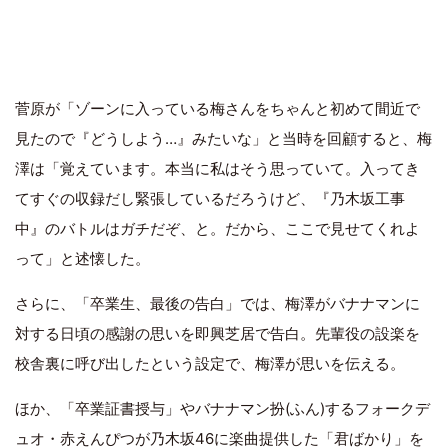
菅原が「ゾーンに入っている梅さんをちゃんと初めて間近で
見たので『どうしよう…』みたいな」と当時を回顧すると、梅
澤は「覚えています。本当に私はそう思っていて。入ってき
てすぐの収録だし緊張しているだろうけど、『乃木坂工事
中』のバトルはガチだぞ、と。だから、ここで見せてくれよ
って」と述懐した。
さらに、「卒業生、最後の告白」では、梅澤がバナナマンに
対する日頃の感謝の思いを即興芝居で告白。先輩役の設楽を
校舎裏に呼び出したという設定で、梅澤が思いを伝える。
ほか、「卒業証書授与」やバナナマン扮(ふん)するフォークデ
ュオ・
赤えんぴつ
が
乃木坂46
に楽曲提供した「
君ばかり
」を