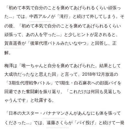
「初めて本気で自分のことを褒めてあげられるくらい頑張っ
た…」では、
中西アルノ
が「滝行」と続けて外してしまう。そ
の後、「初めて本気で自分のことを褒めてあげられるくらい
頑張って、あの人を守った…」と少しヒントが足されると、
賀喜遥香
が「後輩代理バトルみたいなやつ」と回答し、正
解。
梅澤は「唯一ちゃんと自分を褒めてあげられた。結果として
大成功だったなと思えた回」と言って、2018年12月放送の
「3期生代理戦争バトル」で1期生・白石麻衣への顔面パイを
回避できた奮闘劇を振り返り、「これだけは何回も見返しち
ゃうんです」と吐露する。
「日本の大スター・
バナナマン
さんがあんなにも体を張って
くださった…」では、
遠藤さくら
が「パイ投げ」と続けて一発