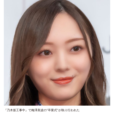
『乃木坂工事中』で梅澤美波の“卒業式”が執り行われた