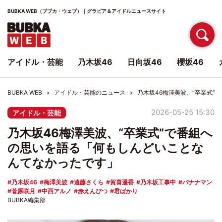
BUBKA WEB（ブブカ・ウェブ）｜グラビア＆アイドルニュースサイト
アイドル・芸能
乃木坂46
日向坂46
櫻坂46
BUBKA WEB
アイドル・芸能のニュース
乃木坂46梅澤美波、“卒業式
2026-05-25 15:30
アイドル・芸能
乃木坂46梅澤美波、“卒業式”で番組へ
の思いを語る「何もしんどいことな
んてなかったです」
乃木坂46
梅澤美波
遠藤さくら
賀喜遥香
乃木坂工事中
バナナマン
菅原咲月
中西アルノ
赤えんぴつ
君ばかり
BUBKA編集部