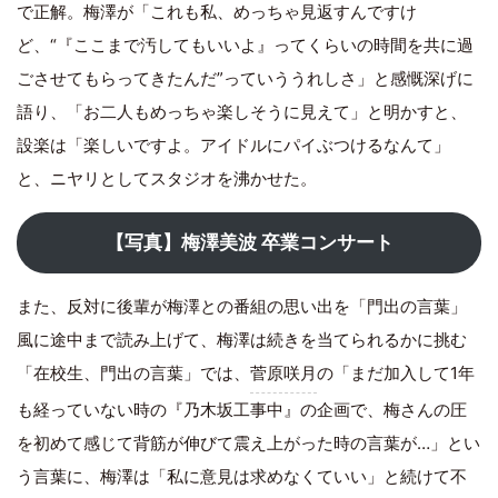
で正解。梅澤が「これも私、めっちゃ見返すんですけ
ど、“『ここまで汚してもいいよ』ってくらいの時間を共に過
ごさせてもらってきたんだ”っていううれしさ」と感慨深げに
語り、「お二人もめっちゃ楽しそうに見えて」と明かすと、
設楽は「楽しいですよ。アイドルにパイぶつけるなんて」
と、ニヤリとしてスタジオを沸かせた。
【写真】梅澤美波 卒業コンサート
また、反対に後輩が梅澤との番組の思い出を「門出の言葉」
風に途中まで読み上げて、梅澤は続きを当てられるかに挑む
「在校生、門出の言葉」では、
菅原咲月
の「まだ加入して1年
も経っていない時の『乃木坂工事中』の企画で、梅さんの圧
を初めて感じて背筋が伸びて震え上がった時の言葉が…」とい
う言葉に、梅澤は「私に意見は求めなくていい」と続けて不