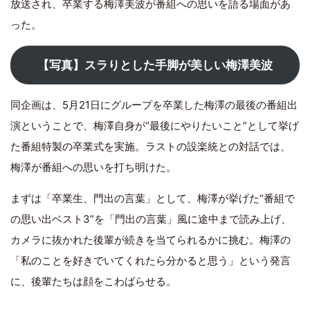
放送され、卒業する梅澤美波が番組への思いを語る場面があ
った。
【写真】スラりとした手脚が美しい梅澤美波
同企画は、5月21日にグループを卒業した梅澤の最後の番組出
演ということで、梅澤自身が“最後にやりたいこと”として挙げ
た番組特製の卒業式を実施。ラストの設楽統との対話では、
梅澤が番組への思いを打ち明けた。
まずは「卒業生、門出の言葉」として、梅澤が挙げた“番組で
の思い出ベスト3”を「門出の言葉」風に途中まで読み上げ、
カメラに抜かれた後輩が続きを当てられるかに挑む。梅澤の
「私のことを好きでいてくれたら分かると思う」という発言
に、後輩たちは顔をこわばらせる。