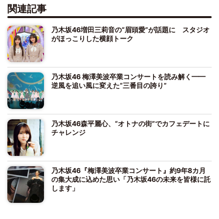
関連記事
乃木坂46増田三莉音の“眉頭愛”が話題に スタジオ
がほっこりした横顔トーク
乃木坂46 梅澤美波卒業コンサートを読み解く━━
逆風を追い風に変えた“三番目の誇り”
乃木坂46森平麗心、“オトナの街”でカフェデートに
チャレンジ
乃木坂46『梅澤美波卒業コンサート』約9年8カ月
の集大成に込めた思い「乃木坂46の未来を皆様に託
します」