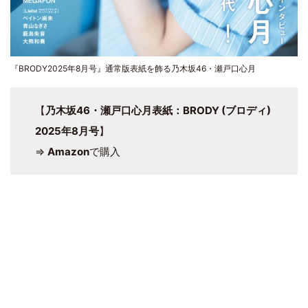
『BRODY2025年8月号』通常版表紙を飾る乃木坂46・瀬戸口心月
【
乃木坂46・瀬戸口心月表紙：BRODY (ブロディ)
2025年8月号
】
⇒
Amazon
で購入