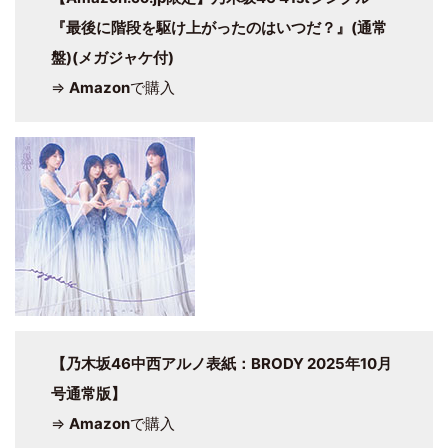
『最後に階段を駆け上がったのはいつだ？』(通常
盤)(メガジャケ付)
⇒
Amazon
で購入
【乃木坂46中西アルノ表紙：BRODY 2025年10月
号通常版】
⇒
Amazon
で購入