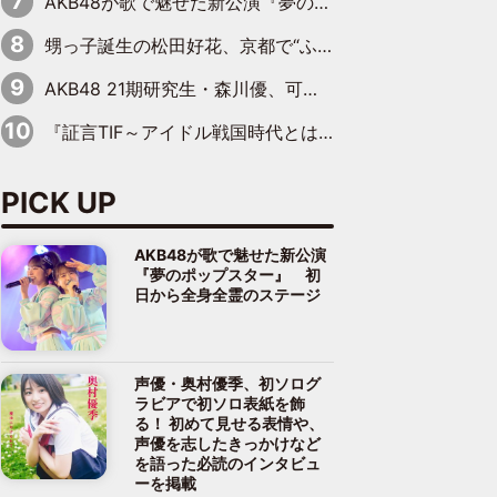
AKB48が歌で魅せた新公演『夢のポップスター』 初日から全身全霊のステージ
甥っ子誕生の松田好花、京都で“ふたつの家族”をはしご！ “母”黒谷友香に見送られ、“父”松岡昌宏とはハシゴ酒
AKB48 21期研究生・森川優、可愛さもある大人の女性に
『証言TIF～アイドル戦国時代とはなんだったのか～』第10回：さくら学院・武藤彩未×飯田らうら「正直、中3で辞めるというのを信じてなくて。そう言われてはいたけど、嘘でしょって」
PICK UP
AKB48が歌で魅せた新公演
『夢のポップスター』 初
日から全身全霊のステージ
声優・奥村優季、初ソログ
ラビアで初ソロ表紙を飾
る！ 初めて見せる表情や、
声優を志したきっかけなど
を語った必読のインタビュ
ーを掲載