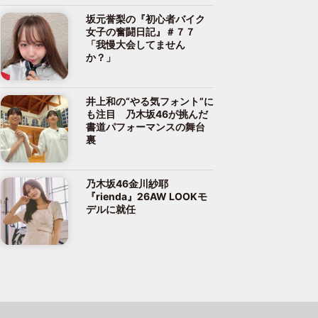
坂元誉梨の『初心者バイク
女子の奮闘日記』＃７７
「我慢大会してません
か？」
井上和の“やる気フォント”に
も注目 乃木坂46が挑んだ
書道パフォーマンスの舞台
裏
乃木坂46金川紗耶
『rienda』26AW LOOKモ
デルに就任