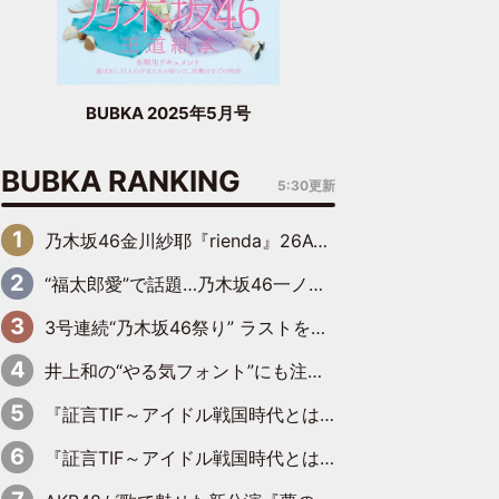
BUBKA 2025年5月号
BUBKA RANKING
5:30更新
乃木坂46金川紗耶『rienda』26AW LOOKモデルに就任
“福太郎愛”で話題…乃木坂46一ノ瀬美空、地元福岡『めんべい25周年トップサポーター』に就任
3号連続“乃木坂46祭り” ラストを飾るのは賀喜遥香…5年ぶりの登場に「5年分大人になった私を見ていただけたら」
井上和の“やる気フォント”にも注目 乃木坂46が挑んだ書道パフォーマンスの舞台裏
『証言TIF～アイドル戦国時代とはなんだったのか～』第6回：でんぱ組.inc・古川未鈴×相沢梨紗「『ハロプロやりたかったな』って言ったら、夢眠ねむさんに『てめえはでんぱ組．incなんだよ！』って肩パンされて(笑)」
『証言TIF～アイドル戦国時代とはなんだったのか～』第11回：私立恵比寿中学・真山りか×安本彩花「TIFで10年ぶりのキョンシーメイクをしたら、場を完全に引かせてしまって。時代が変わったんだなって」