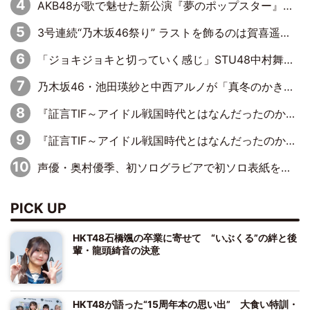
AKB48が歌で魅せた新公演『夢のポップスター』 初日から全身全霊のステージ
3号連続“乃木坂46祭り” ラストを飾るのは賀喜遥香…5年ぶりの登場に「5年分大人になった私を見ていただけたら」
「ジョキジョキと切っていく感じ」STU48中村舞、新しい挑戦は自らの手で
乃木坂46・池田瑛紗と中西アルノが「真冬のかき氷」騒動で火花散らす！ 因縁の裏にあるのは、逆境をともに“凌”ぐ似た者同士の絆
『証言TIF～アイドル戦国時代とはなんだったのか～』第11回：私立恵比寿中学・真山りか×安本彩花「TIFで10年ぶりのキョンシーメイクをしたら、場を完全に引かせてしまって。時代が変わったんだなって」
『証言TIF～アイドル戦国時代とはなんだったのか～』第6回：でんぱ組.inc・古川未鈴×相沢梨紗「『ハロプロやりたかったな』って言ったら、夢眠ねむさんに『てめえはでんぱ組．incなんだよ！』って肩パンされて(笑)」
声優・奥村優季、初ソログラビアで初ソロ表紙を飾る！ 初めて見せる表情や、声優を志したきっかけなどを語った必読のインタビューを掲載
PICK UP
HKT48石橋颯の卒業に寄せて “いぶくる”の絆と後
輩・龍頭綺音の決意
HKT48が語った“15周年本の思い出” 大食い特訓・