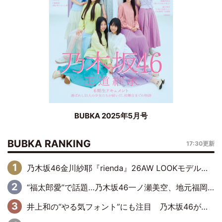
BUBKA 2025年5月号
BUBKA RANKING
17:30更新
乃木坂46金川紗耶『rienda』26AW LOOKモデルに就任
“福太郎愛”で話題…乃木坂46一ノ瀬美空、地元福岡『めんべい25周年トップサポーター』に就任
井上和の“やる気フォント”にも注目 乃木坂46が挑んだ書道パフォーマンスの舞台裏