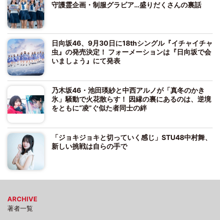
守護霊企画・制服グラビア…盛りだくさんの裏話
日向坂46、9月30日に18thシングル『イチャイチャ
虫』の発売決定！ フォーメーションは『日向坂で会
いましょう』にて発表
乃木坂46・池田瑛紗と中西アルノが「真冬のかき
氷」騒動で火花散らす！ 因縁の裏にあるのは、逆境
をともに“凌”ぐ似た者同士の絆
「ジョキジョキと切っていく感じ」STU48中村舞、
新しい挑戦は自らの手で
ARCHIVE
著者一覧