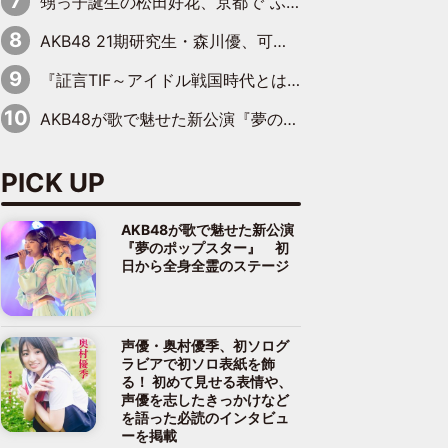
甥っ子誕生の松田好花、京都で“ふたつの家族”をはしご！ “母”黒谷友香に見送られ、“父”松岡昌宏とはハシゴ酒
AKB48 21期研究生・森川優、可愛さもある大人の女性に
『証言TIF～アイドル戦国時代とはなんだったのか～』第10回：さくら学院・武藤彩未×飯田らうら「正直、中3で辞めるというのを信じてなくて。そう言われてはいたけど、嘘でしょって」
AKB48が歌で魅せた新公演『夢のポップスター』 初日から全身全霊のステージ
PICK UP
AKB48が歌で魅せた新公演
『夢のポップスター』 初
日から全身全霊のステージ
声優・奥村優季、初ソログ
ラビアで初ソロ表紙を飾
る！ 初めて見せる表情や、
声優を志したきっかけなど
を語った必読のインタビュ
ーを掲載