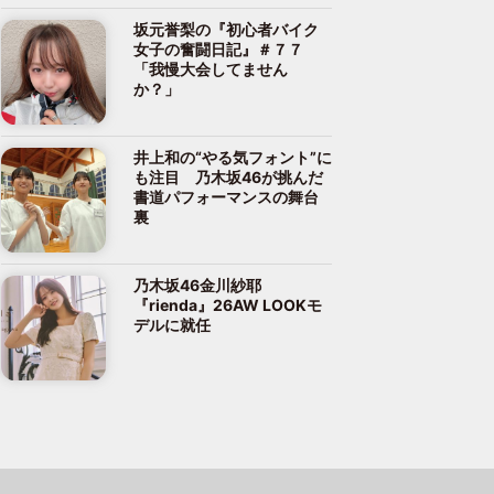
坂元誉梨の『初心者バイク
女子の奮闘日記』＃７７
「我慢大会してません
か？」
井上和の“やる気フォント”に
も注目 乃木坂46が挑んだ
書道パフォーマンスの舞台
裏
乃木坂46金川紗耶
『rienda』26AW LOOKモ
デルに就任