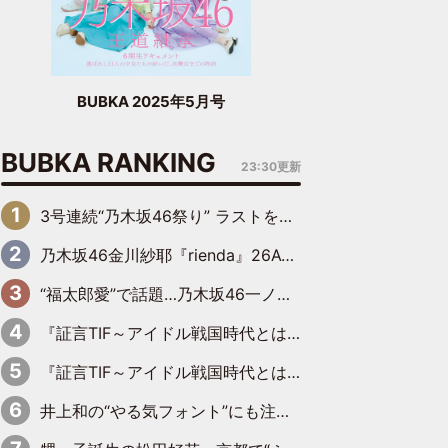
BUBKA 2025年5月号
BUBKA RANKING
23:30更新
3号連続“乃木坂46祭り” ラストを飾るのは賀喜遥香…5年ぶりの登場に「5年分大人になった私を見ていただけたら」
乃木坂46金川紗耶『rienda』26AW LOOKモデルに就任
“福太郎愛”で話題…乃木坂46一ノ瀬美空、地元福岡『めんべい25周年トップサポーター』に就任
『証言TIF～アイドル戦国時代とはなんだったのか～』第6回：でんぱ組.inc・古川未鈴×相沢梨紗「『ハロプロやりたかったな』って言ったら、夢眠ねむさんに『てめえはでんぱ組．incなんだよ！』って肩パンされて(笑)」
『証言TIF～アイドル戦国時代とはなんだったのか～』第11回：私立恵比寿中学・真山りか×安本彩花「TIFで10年ぶりのキョンシーメイクをしたら、場を完全に引かせてしまって。時代が変わったんだなって」
井上和の“やる気フォント”にも注目 乃木坂46が挑んだ書道パフォーマンスの舞台裏