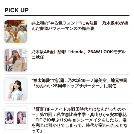
PICK UP
井上和の“やる気フォント”にも注目 乃木坂46が挑
んだ書道パフォーマンスの舞台裏
乃木坂46金川紗耶『rienda』26AW LOOKモデル
に就任
“福太郎愛”で話題…乃木坂46一ノ瀬美空、地元福岡
『めんべい25周年トップサポーター』に就任
『証言TIF～アイドル戦国時代とはなんだったのか
～』第11回：私立恵比寿中学・真山りか×安本彩花
「TIFで10年ぶりのキョンシーメイクをしたら、場
を完全に引かせてしまって。時代が変わったんだな
って」