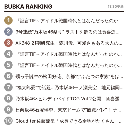
BUBKA RANKING
11:30更新
『証言TIF～アイドル戦国時代とはなんだったのか～』第6回：でんぱ組.inc・古川未鈴×相沢梨紗「『ハロプロやりたかったな』って言ったら、夢眠ねむさんに『てめえはでんぱ組．incなんだよ！』って肩パンされて(笑)」
3号連続“乃木坂46祭り” ラストを飾るのは賀喜遥香…5年ぶりの登場に「5年分大人になった私を見ていただけたら」
AKB48 21期研究生・森川優、可愛さもある大人の女性に
『証言TIF～アイドル戦国時代とはなんだったのか～』第11回：私立恵比寿中学・真山りか×安本彩花「TIFで10年ぶりのキョンシーメイクをしたら、場を完全に引かせてしまって。時代が変わったんだなって」
『証言TIF～アイドル戦国時代とはなんだったのか～』第10回：さくら学院・武藤彩未×飯田らうら「正直、中3で辞めるというのを信じてなくて。そう言われてはいたけど、嘘でしょって」
甥っ子誕生の松田好花、京都で“ふたつの家族”をはしご！ “母”黒谷友香に見送られ、“父”松岡昌宏とはハシゴ酒
“福太郎愛”で話題…乃木坂46一ノ瀬美空、地元福岡『めんべい25周年トップサポーター』に就任
乃木坂46×ビルディバイドTCG Vol.2公開 賀喜遥香＆田村真佑が『京まふ』ステージに登壇
日向坂46石塚瑶季、東京ドームで“観戦バレ”！ ナイツ・塙も認めた「巨人に詳しすぎるアイドル」は元VENUSスクール生で杉内コーチ推し⁉
Cloud ten佐藤流星「成長できる余地がたくさん」、本田高優「何度見ても飽きない公演に」