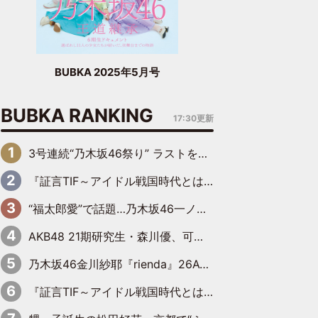
BUBKA 2025年5月号
BUBKA RANKING
17:30更新
3号連続“乃木坂46祭り” ラストを飾るのは賀喜遥香…5年ぶりの登場に「5年分大人になった私を見ていただけたら」
『証言TIF～アイドル戦国時代とはなんだったのか～』第6回：でんぱ組.inc・古川未鈴×相沢梨紗「『ハロプロやりたかったな』って言ったら、夢眠ねむさんに『てめえはでんぱ組．incなんだよ！』って肩パンされて(笑)」
“福太郎愛”で話題…乃木坂46一ノ瀬美空、地元福岡『めんべい25周年トップサポーター』に就任
AKB48 21期研究生・森川優、可愛さもある大人の女性に
乃木坂46金川紗耶『rienda』26AW LOOKモデルに就任
『証言TIF～アイドル戦国時代とはなんだったのか～』第11回：私立恵比寿中学・真山りか×安本彩花「TIFで10年ぶりのキョンシーメイクをしたら、場を完全に引かせてしまって。時代が変わったんだなって」