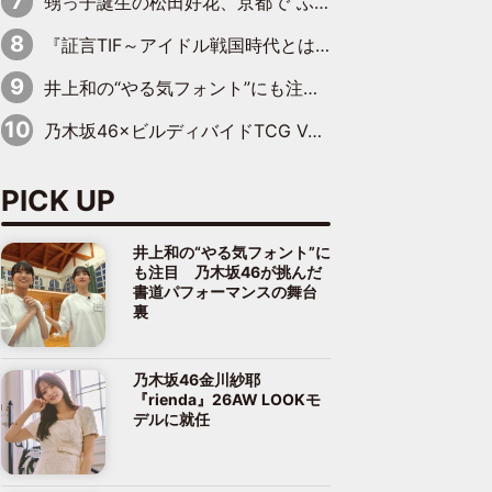
甥っ子誕生の松田好花、京都で“ふたつの家族”をはしご！ “母”黒谷友香に見送られ、“父”松岡昌宏とはハシゴ酒
『証言TIF～アイドル戦国時代とはなんだったのか～』第10回：さくら学院・武藤彩未×飯田らうら「正直、中3で辞めるというのを信じてなくて。そう言われてはいたけど、嘘でしょって」
井上和の“やる気フォント”にも注目 乃木坂46が挑んだ書道パフォーマンスの舞台裏
乃木坂46×ビルディバイドTCG Vol.2公開 賀喜遥香＆田村真佑が『京まふ』ステージに登壇
PICK UP
井上和の“やる気フォント”に
も注目 乃木坂46が挑んだ
書道パフォーマンスの舞台
裏
乃木坂46金川紗耶
『rienda』26AW LOOKモ
デルに就任