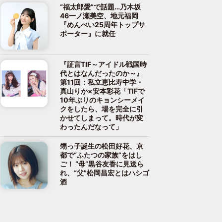
“福太郎愛”で話題…乃木坂
46一ノ瀬美空、地元福岡
『めんべい25周年トップサ
ポーター』に就任
『証言TIF～アイドル戦国時
代とはなんだったのか～』
第11回：私立恵比寿中学・
真山りか×安本彩花「TIFで
10年ぶりのキョンシーメイ
クをしたら、場を完全に引
かせてしまって。時代が変
わったんだなって」
甥っ子誕生の松田好花、京
都で“ふたつの家族”をはし
ご！ “母”黒谷友香に見送ら
れ、“父”松岡昌宏とはハシゴ
酒