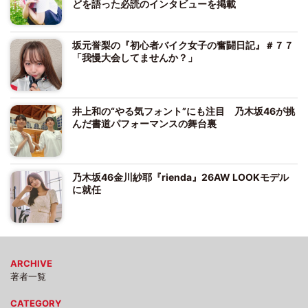
どを語った必読のインタビューを掲載
坂元誉梨の『初心者バイク女子の奮闘日記』＃７７
「我慢大会してませんか？」
井上和の“やる気フォント”にも注目 乃木坂46が挑
んだ書道パフォーマンスの舞台裏
乃木坂46金川紗耶『rienda』26AW LOOKモデル
に就任
ARCHIVE
著者一覧
CATEGORY