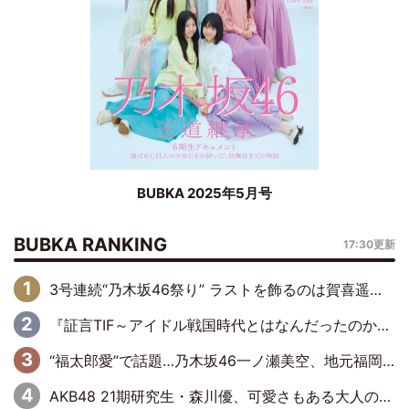
BUBKA 2025年5月号
BUBKA RANKING
17:30更新
3号連続“乃木坂46祭り” ラストを飾るのは賀喜遥香…5年ぶりの登場に「5年分大人になった私を見ていただけたら」
『証言TIF～アイドル戦国時代とはなんだったのか～』第6回：でんぱ組.inc・古川未鈴×相沢梨紗「『ハロプロやりたかったな』って言ったら、夢眠ねむさんに『てめえはでんぱ組．incなんだよ！』って肩パンされて(笑)」
“福太郎愛”で話題…乃木坂46一ノ瀬美空、地元福岡『めんべい25周年トップサポーター』に就任
AKB48 21期研究生・森川優、可愛さもある大人の女性に