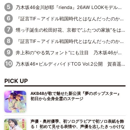
乃木坂46金川紗耶『rienda』26AW LOOKモデルに就任
『証言TIF～アイドル戦国時代とはなんだったのか～』第11回：私立恵比寿中学・真山りか×安本彩花「TIFで10年ぶりのキョンシーメイクをしたら、場を完全に引かせてしまって。時代が変わったんだなって」
甥っ子誕生の松田好花、京都で“ふたつの家族”をはしご！ “母”黒谷友香に見送られ、“父”松岡昌宏とはハシゴ酒
『証言TIF～アイドル戦国時代とはなんだったのか～』第10回：さくら学院・武藤彩未×飯田らうら「正直、中3で辞めるというのを信じてなくて。そう言われてはいたけど、嘘でしょって」
井上和の“やる気フォント”にも注目 乃木坂46が挑んだ書道パフォーマンスの舞台裏
乃木坂46×ビルディバイドTCG Vol.2公開 賀喜遥香＆田村真佑が『京まふ』ステージに登壇
PICK UP
AKB48が歌で魅せた新公演『夢のポップスター』
初日から全身全霊のステージ
声優・奥村優季、初ソログラビアで初ソロ表紙を飾
る！ 初めて見せる表情や、声優を志したきっかけな