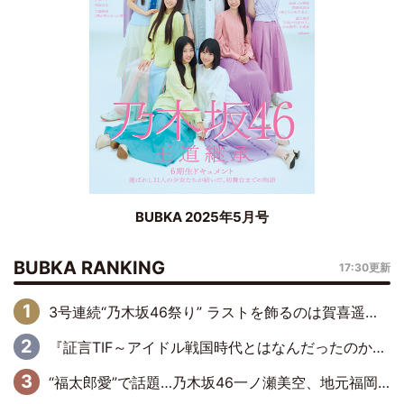
BUBKA 2025年5月号
BUBKA RANKING
17:30更新
3号連続“乃木坂46祭り” ラストを飾るのは賀喜遥香…5年ぶりの登場に「5年分大人になった私を見ていただけたら」
『証言TIF～アイドル戦国時代とはなんだったのか～』第6回：でんぱ組.inc・古川未鈴×相沢梨紗「『ハロプロやりたかったな』って言ったら、夢眠ねむさんに『てめえはでんぱ組．incなんだよ！』って肩パンされて(笑)」
“福太郎愛”で話題…乃木坂46一ノ瀬美空、地元福岡『めんべい25周年トップサポーター』に就任