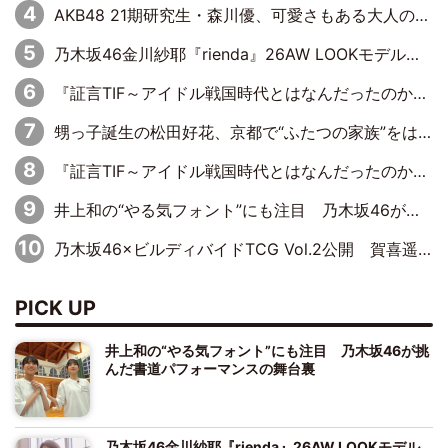
AKB48 21期研究生・森川優、可愛さもある大人の女性に
乃木坂46金川紗耶『rienda』26AW LOOKモデルに就任
『証言TIF～アイドル戦国時代とはなんだったのか～』第11回：私立恵比寿中学・真山りか×安本彩花「TIFで10年ぶりのキョンシーメイクをしたら、場を完全に引かせてしまって。時代が変わったんだなって」
甥っ子誕生の松田好花、京都で“ふたつの家族”をはしご！ “母”黒谷友香に見送られ、“父”松岡昌宏とはハシゴ酒
『証言TIF～アイドル戦国時代とはなんだったのか～』第10回：さくら学院・武藤彩未×飯田らうら「正直、中3で辞めるというのを信じてなくて。そう言われてはいたけど、嘘でしょって」
井上和の“やる気フォント”にも注目 乃木坂46が挑んだ書道パフォーマンスの舞台裏
乃木坂46×ビルディバイドTCG Vol.2公開 賀喜遥香＆田村真佑が『京まふ』ステージに登壇
PICK UP
井上和の“やる気フォント”にも注目 乃木坂46が挑
んだ書道パフォーマンスの舞台裏
乃木坂46金川紗耶『rienda』26AW LOOKモデル