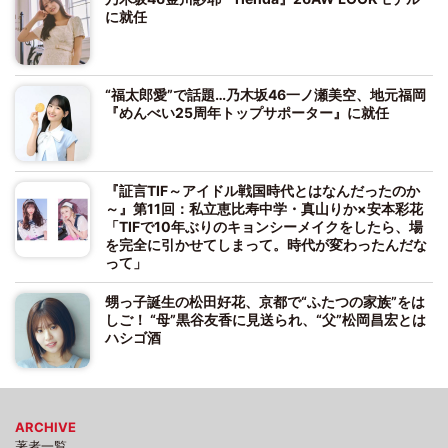
に就任
“福太郎愛”で話題…乃木坂46一ノ瀬美空、地元福岡
『めんべい25周年トップサポーター』に就任
『証言TIF～アイドル戦国時代とはなんだったのか
～』第11回：私立恵比寿中学・真山りか×安本彩花
「TIFで10年ぶりのキョンシーメイクをしたら、場
を完全に引かせてしまって。時代が変わったんだな
って」
甥っ子誕生の松田好花、京都で“ふたつの家族”をは
しご！ “母”黒谷友香に見送られ、“父”松岡昌宏とは
ハシゴ酒
ARCHIVE
著者一覧