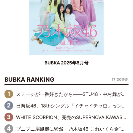
BUBKA 2025年5月号
BUBKA RANKING
17:30更新
ステージが一番好きだから――STU48・中村舞が描く“これからの私”
日向坂46、18thシングル『イチャイチャ虫』センターは正源司陽子に決定& 佐藤優羽や平岡海月など、“ひなた坂46”からの選抜入りも注目！
WHITE SCORPION、完売のSUPERNOVA KAWASAKIで沸いた“着席型LIVE” 『BASE Live #16』昼公演リポート
プニプニ扇風機に騒然 乃木坂46“これいくら金”延長中は今回もわちゃわちゃ全開