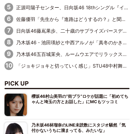
正源司陽子センター、日向坂46 18thシングル『イチャイチャ虫』新ビジュアル公開
佐藤優羽「先生から『進路はどうするの？』と聞かれて。『実は……』とXのトレンドで1位になっているスマホを見せました」【日向坂46『五期生LIVE』開催記念 五期生“変革”ドキュメンタリー③】
日向坂46藤嶌果歩、二十歳のサプライズバースデーに大喜び「頼られる先輩になれるように努力していきたい」
乃木坂46・池田瑛紗と中西アルノが「真冬のかき氷」騒動で火花散らす！ 因縁の裏にあるのは、逆境をともに“凌”ぐ似た者同士の絆
乃木坂46五百城茉央、ルームウエアでリラックス「今回のグラビアを見て成長を感じていただけるとうれしい」
「ジョキジョキと切っていく感じ」STU48中村舞、新しい挑戦は自らの手で
PICK UP
櫻坂46村山美羽の“街ブラ”ロケが話題に「初めてち
ゃんと埼玉の方とお話した」にMCもツッコミ
乃木坂46林瑠奈のLINE未読数にスタジオ騒然「気
付かないうちに溜まってる、みたいな」