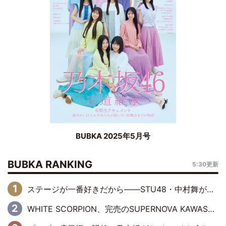
BUBKA 2025年5月号
BUBKA RANKING
5:30更新
ステージが一番好きだから――STU48・中村舞が描く“これからの私”
WHITE SCORPION、完売のSUPERNOVA KAWASAKIで沸いた“着席型LIVE” 『BASE Live #16』昼公演リポート