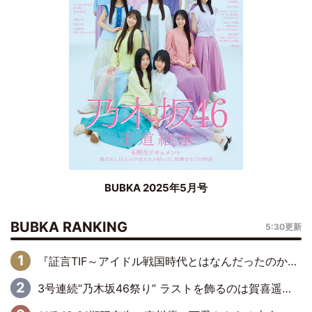
BUBKA 2025年5月号
BUBKA RANKING
5:30更新
『証言TIF～アイドル戦国時代とはなんだったのか～』第6回：でんぱ組.inc・古川未鈴×相沢梨紗「『ハロプロやりたかったな』って言ったら、夢眠ねむさんに『てめえはでんぱ組．incなんだよ！』って肩パンされて(笑)」
3号連続“乃木坂46祭り” ラストを飾るのは賀喜遥香…5年ぶりの登場に「5年分大人になった私を見ていただけたら」