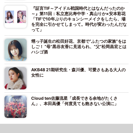
『証言TIF～アイドル戦国時代とはなんだったのか
～』第11回：私立恵比寿中学・真山りか×安本彩花
「TIFで10年ぶりのキョンシーメイクをしたら、場
を完全に引かせてしまって。時代が変わったんだな
って」
甥っ子誕生の松田好花、京都で“ふたつの家族”をは
しご！ “母”黒谷友香に見送られ、“父”松岡昌宏とは
ハシゴ酒
AKB48 21期研究生・森川優、可愛さもある大人の
女性に
Cloud ten佐藤流星「成長できる余地がたくさ
ん」、本田高優「何度見ても飽きない公演に」