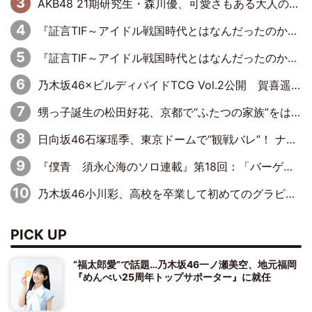
AKB48 21期研究生・森川優、可愛さもある大人の女性に
『証言TIF～アイドル戦国時代とはなんだったのか～』第11回：私立恵比寿中学・真山りか×安本彩花「TIFで10年ぶりのキョンシーメイクをしたら、場を完全に引かせてしまって。時代が変わったんだなって」
『証言TIF～アイドル戦国時代とはなんだったのか～』第10回：さくら学院・武藤彩未×飯田らうら「正直、中3で辞めるというのを信じてなくて。そう言われてはいたけど、嘘でしょって」
乃木坂46×ビルディバイドTCG Vol.2公開 賀喜遥香＆田村真佑が『京まふ』ステージに登壇
甥っ子誕生の松田好花、京都で“ふたつの家族”をはしご！ “母”黒谷友香に見送られ、“父”松岡昌宏とはハシゴ酒
日向坂46石塚瑶季、東京ドームで“観戦バレ”！ ナイツ・塙も認めた「巨人に詳しすぎるアイドル」は元VENUSスクール生で杉内コーチ推し⁉
『僕青 須永心海のソロ連載』第18回：「バーゲンセールハンターみうな inしまむら」編
乃木坂46小川彩、高校を卒業して初めてのグラビア「大人になった感じがしました(笑)」
PICK UP
“福太郎愛”で話題…乃木坂46一ノ瀬美空、地元福岡
『めんべい25周年トップサポーター』に就任