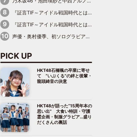
乃木坂46・池田瑛紗と中西アルノが「真冬のかき氷」騒動で火花散らす！ 因縁の裏にあるのは、逆境をともに“凌”ぐ似た者同士の絆
『証言TIF～アイドル戦国時代とはなんだったのか～』第11回：私立恵比寿中学・真山りか×安本彩花「TIFで10年ぶりのキョンシーメイクをしたら、場を完全に引かせてしまって。時代が変わったんだなって」
『証言TIF～アイドル戦国時代とはなんだったのか～』第6回：でんぱ組.inc・古川未鈴×相沢梨紗「『ハロプロやりたかったな』って言ったら、夢眠ねむさんに『てめえはでんぱ組．incなんだよ！』って肩パンされて(笑)」
声優・奥村優季、初ソログラビアで初ソロ表紙を飾る！ 初めて見せる表情や、声優を志したきっかけなどを語った必読のインタビューを掲載
PICK UP
HKT48石橋颯の卒業に寄せ
て “いぶくる”の絆と後輩・
龍頭綺音の決意
HKT48が語った“15周年本の
思い出” 大食い特訓・守護
霊企画・制服グラビア…盛り
だくさんの裏話