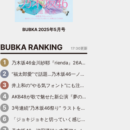
BUBKA 2025年5月号
BUBKA RANKING
17:30更新
乃木坂46金川紗耶『rienda』26AW LOOKモデルに就任
“福太郎愛”で話題…乃木坂46一ノ瀬美空、地元福岡『めんべい25周年トップサポーター』に就任
井上和の“やる気フォント”にも注目 乃木坂46が挑んだ書道パフォーマンスの舞台裏
AKB48が歌で魅せた新公演『夢のポップスター』 初日から全身全霊のステージ
3号連続“乃木坂46祭り” ラストを飾るのは賀喜遥香…5年ぶりの登場に「5年分大人になった私を見ていただけたら」
「ジョキジョキと切っていく感じ」STU48中村舞、新しい挑戦は自らの手で