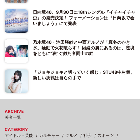
日向坂46、9月30日に18thシングル『イチャイチャ
虫』の発売決定！ フォーメーションは『日向坂で会
いましょう』にて発表
乃木坂46・池田瑛紗と中西アルノが「真冬のかき
氷」騒動で火花散らす！ 因縁の裏にあるのは、逆境
をともに“凌”ぐ似た者同士の絆
「ジョキジョキと切っていく感じ」STU48中村舞、
新しい挑戦は自らの手で
ARCHIVE
著者一覧
CATEGORY
アイドル・芸能
カルチャー
グルメ
社会
スポーツ