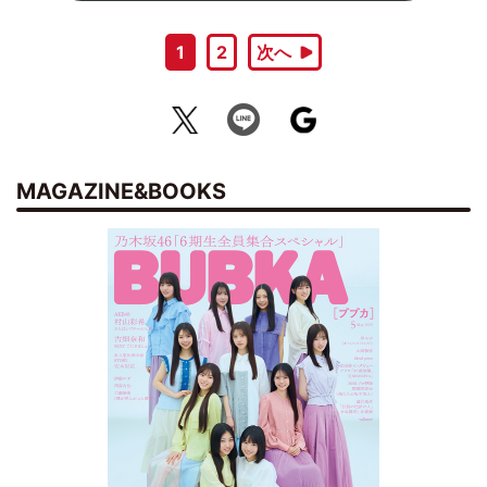
1
2
次へ
MAGAZINE&BOOKS