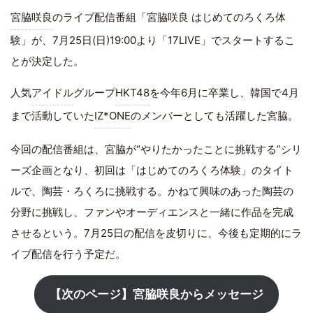
宮脇咲良
のライブ配信番組「宮脇咲良 はじめてのろくろ体
験」が、7月25日(日)19:00より「17LIVE」でスタートするこ
とが決定した。
人気
アイドル
グループ
HKT48
を今年6月に卒業し、韓国で4月
まで活動していた
IZ*ONE
のメンバーとしても活躍した宮脇。
今回の配信番組は、宮脇が“やりたかったことに挑戦する”シリ
ーズ企画となり、初回は「はじめてのろくろ体験」のタイト
ルで、陶芸・ろくろに挑戦する。かねて興味のあった陶芸の
分野に挑戦し、ファンやオーディエンスと一緒に作品を完成
させるという。7月25日の配信を皮切りに、今後も定期的にラ
イブ配信を行う予定だ。
【次のページ】宮脇咲良からメッセージ