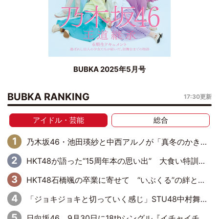
BUBKA 2025年5月号
BUBKA RANKING
17:30更新
アイドル・芸能
総合
乃木坂46・池田瑛紗と中西アルノが「真冬のかき氷」騒動で火花散らす！ 因縁の裏にあるのは、逆境をともに“凌”ぐ似た者同士の絆
HKT48が語った“15周年本の思い出” 大食い特訓・守護霊企画・制服グラビア…盛りだくさんの裏話
HKT48石橋颯の卒業に寄せて “いぶくる”の絆と後輩・龍頭綺音の決意
「ジョキジョキと切っていく感じ」STU48中村舞、新しい挑戦は自らの手で
日向坂46、9月30日に18thシングル『イチャイチャ虫』の発売決定！ フォーメーションは『日向坂で会いましょう』にて発表