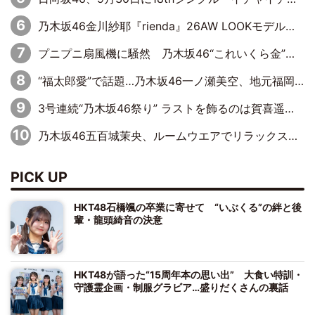
乃木坂46金川紗耶『rienda』26AW LOOKモデルに就任
プニプニ扇風機に騒然 乃木坂46“これいくら金”延長中は今回もわちゃわちゃ全開
“福太郎愛”で話題…乃木坂46一ノ瀬美空、地元福岡『めんべい25周年トップサポーター』に就任
3号連続“乃木坂46祭り” ラストを飾るのは賀喜遥香…5年ぶりの登場に「5年分大人になった私を見ていただけたら」
乃木坂46五百城茉央、ルームウエアでリラックス「今回のグラビアを見て成長を感じていただけるとうれしい」
PICK UP
HKT48石橋颯の卒業に寄せて “いぶくる”の絆と後
輩・龍頭綺音の決意
HKT48が語った“15周年本の思い出” 大食い特訓・
守護霊企画・制服グラビア…盛りだくさんの裏話