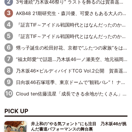
3号連続“乃木坂46祭り” ラストを飾るのは賀喜遥香…5年ぶりの登場に「5年分大人になった私を見ていただけたら」
AKB48 21期研究生・森川優、可愛さもある大人の女性に
『証言TIF～アイドル戦国時代とはなんだったのか～』第11回：私立恵比寿中学・真山りか×安本彩花「TIFで10年ぶりのキョンシーメイクをしたら、場を完全に引かせてしまって。時代が変わったんだなって」
『証言TIF～アイドル戦国時代とはなんだったのか～』第10回：さくら学院・武藤彩未×飯田らうら「正直、中3で辞めるというのを信じてなくて。そう言われてはいたけど、嘘でしょって」
甥っ子誕生の松田好花、京都で“ふたつの家族”をはしご！ “母”黒谷友香に見送られ、“父”松岡昌宏とはハシゴ酒
“福太郎愛”で話題…乃木坂46一ノ瀬美空、地元福岡『めんべい25周年トップサポーター』に就任
乃木坂46×ビルディバイドTCG Vol.2公開 賀喜遥香＆田村真佑が『京まふ』ステージに登壇
日向坂46石塚瑶季、東京ドームで“観戦バレ”！ ナイツ・塙も認めた「巨人に詳しすぎるアイドル」は元VENUSスクール生で杉内コーチ推し⁉
Cloud ten佐藤流星「成長できる余地がたくさん」、本田高優「何度見ても飽きない公演に」
PICK UP
井上和の“やる気フォント”にも注目 乃木坂46が挑
んだ書道パフォーマンスの舞台裏