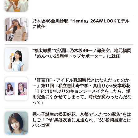
乃木坂46金川紗耶『rienda』26AW LOOKモデル
に就任
“福太郎愛”で話題…乃木坂46一ノ瀬美空、地元福岡
『めんべい25周年トップサポーター』に就任
『証言TIF～アイドル戦国時代とはなんだったのか
～』第11回：私立恵比寿中学・真山りか×安本彩花
「TIFで10年ぶりのキョンシーメイクをしたら、場
を完全に引かせてしまって。時代が変わったんだな
って」
甥っ子誕生の松田好花、京都で“ふたつの家族”をは
しご！ “母”黒谷友香に見送られ、“父”松岡昌宏とは
ハシゴ酒