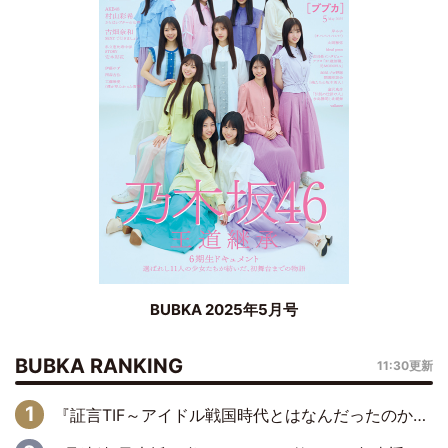
BUBKA 2025年5月号
BUBKA RANKING
11:30更新
『証言TIF～アイドル戦国時代とはなんだったのか～』第6回：でんぱ組.inc・古川未鈴×相沢梨紗「『ハロプロやりたかったな』って言ったら、夢眠ねむさんに『てめえはでんぱ組．incなんだよ！』って肩パンされて(笑)」