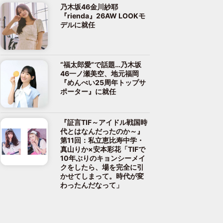
乃木坂46金川紗耶
『rienda』26AW LOOKモ
デルに就任
“福太郎愛”で話題…乃木坂
46一ノ瀬美空、地元福岡
『めんべい25周年トップサ
ポーター』に就任
『証言TIF～アイドル戦国時
代とはなんだったのか～』
第11回：私立恵比寿中学・
真山りか×安本彩花「TIFで
10年ぶりのキョンシーメイ
クをしたら、場を完全に引
かせてしまって。時代が変
わったんだなって」