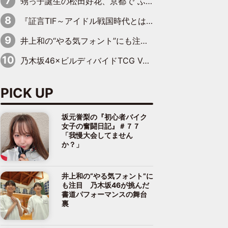
甥っ子誕生の松田好花、京都で“ふたつの家族”をはしご！ “母”黒谷友香に見送られ、“父”松岡昌宏とはハシゴ酒
『証言TIF～アイドル戦国時代とはなんだったのか～』第10回：さくら学院・武藤彩未×飯田らうら「正直、中3で辞めるというのを信じてなくて。そう言われてはいたけど、嘘でしょって」
井上和の“やる気フォント”にも注目 乃木坂46が挑んだ書道パフォーマンスの舞台裏
乃木坂46×ビルディバイドTCG Vol.2公開 賀喜遥香＆田村真佑が『京まふ』ステージに登壇
PICK UP
坂元誉梨の『初心者バイク
女子の奮闘日記』＃７７
「我慢大会してません
か？」
井上和の“やる気フォント”に
も注目 乃木坂46が挑んだ
書道パフォーマンスの舞台
裏