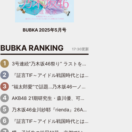
BUBKA 2025年5月号
BUBKA RANKING
17:30更新
3号連続“乃木坂46祭り” ラストを飾るのは賀喜遥香…5年ぶりの登場に「5年分大人になった私を見ていただけたら」
『証言TIF～アイドル戦国時代とはなんだったのか～』第6回：でんぱ組.inc・古川未鈴×相沢梨紗「『ハロプロやりたかったな』って言ったら、夢眠ねむさんに『てめえはでんぱ組．incなんだよ！』って肩パンされて(笑)」
“福太郎愛”で話題…乃木坂46一ノ瀬美空、地元福岡『めんべい25周年トップサポーター』に就任
AKB48 21期研究生・森川優、可愛さもある大人の女性に
乃木坂46金川紗耶『rienda』26AW LOOKモデルに就任
『証言TIF～アイドル戦国時代とはなんだったのか～』第11回：私立恵比寿中学・真山りか×安本彩花「TIFで10年ぶりのキョンシーメイクをしたら、場を完全に引かせてしまって。時代が変わったんだなって」