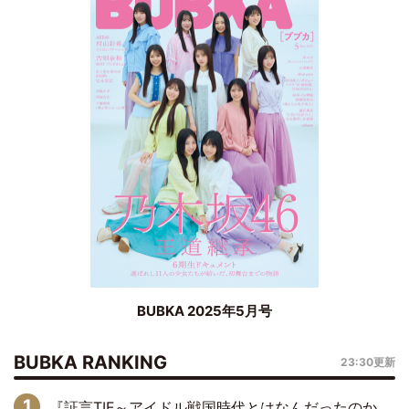
BUBKA 2025年5月号
BUBKA RANKING
23:30更新
『証言TIF～アイドル戦国時代とはなんだったのか～』第6回：でんぱ組.inc・古川未鈴×相沢梨紗「『ハロプロやりたかったな』って言ったら、夢眠ねむさんに『てめえはでんぱ組．incなんだよ！』って肩パンされて(笑)」