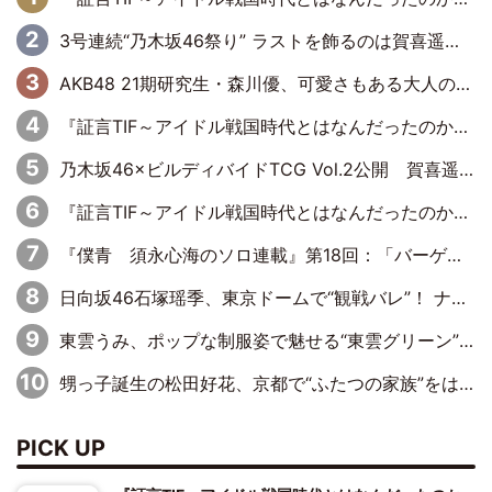
3号連続“乃木坂46祭り” ラストを飾るのは賀喜遥香…5年ぶりの登場に「5年分大人になった私を見ていただけたら」
AKB48 21期研究生・森川優、可愛さもある大人の女性に
『証言TIF～アイドル戦国時代とはなんだったのか～』第10回：さくら学院・武藤彩未×飯田らうら「正直、中3で辞めるというのを信じてなくて。そう言われてはいたけど、嘘でしょって」
乃木坂46×ビルディバイドTCG Vol.2公開 賀喜遥香＆田村真佑が『京まふ』ステージに登壇
『証言TIF～アイドル戦国時代とはなんだったのか～』第11回：私立恵比寿中学・真山りか×安本彩花「TIFで10年ぶりのキョンシーメイクをしたら、場を完全に引かせてしまって。時代が変わったんだなって」
『僕青 須永心海のソロ連載』第18回：「バーゲンセールハンターみうな inしまむら」編
日向坂46石塚瑶季、東京ドームで“観戦バレ”！ ナイツ・塙も認めた「巨人に詳しすぎるアイドル」は元VENUSスクール生で杉内コーチ推し⁉
東雲うみ、ポップな制服姿で魅せる“東雲グリーン”の正体
甥っ子誕生の松田好花、京都で“ふたつの家族”をはしご！ “母”黒谷友香に見送られ、“父”松岡昌宏とはハシゴ酒
PICK UP