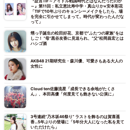
『証言TIF～アイドル戦国時代とはなんだったのか
～』第11回：私立恵比寿中学・真山りか×安本彩花
「TIFで10年ぶりのキョンシーメイクをしたら、場
を完全に引かせてしまって。時代が変わったんだな
って」
甥っ子誕生の松田好花、京都で“ふたつの家族”をは
しご！ “母”黒谷友香に見送られ、“父”松岡昌宏とは
ハシゴ酒
AKB48 21期研究生・森川優、可愛さもある大人の
女性に
Cloud ten佐藤流星「成長できる余地がたくさ
ん」、本田高優「何度見ても飽きない公演に」
3号連続“乃木坂46祭り” ラストを飾るのは賀喜遥
香…5年ぶりの登場に「5年分大人になった私を見て
いただけたら」