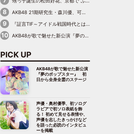
甥っ子誕生の松田好花、京都で“ふたつの家族”をはしご！ “母”黒谷友香に見送られ、“父”松岡昌宏とはハシゴ酒
AKB48 21期研究生・森川優、可愛さもある大人の女性に
『証言TIF～アイドル戦国時代とはなんだったのか～』第10回：さくら学院・武藤彩未×飯田らうら「正直、中3で辞めるというのを信じてなくて。そう言われてはいたけど、嘘でしょって」
AKB48が歌で魅せた新公演『夢のポップスター』 初日から全身全霊のステージ
PICK UP
AKB48が歌で魅せた新公演
『夢のポップスター』 初
日から全身全霊のステージ
声優・奥村優季、初ソログ
ラビアで初ソロ表紙を飾
る！ 初めて見せる表情や、
声優を志したきっかけなど
を語った必読のインタビュ
ーを掲載