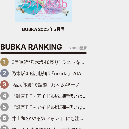
BUBKA 2025年5月号
BUBKA RANKING
23:30更新
3号連続“乃木坂46祭り” ラストを飾るのは賀喜遥香…5年ぶりの登場に「5年分大人になった私を見ていただけたら」
乃木坂46金川紗耶『rienda』26AW LOOKモデルに就任
“福太郎愛”で話題…乃木坂46一ノ瀬美空、地元福岡『めんべい25周年トップサポーター』に就任
『証言TIF～アイドル戦国時代とはなんだったのか～』第6回：でんぱ組.inc・古川未鈴×相沢梨紗「『ハロプロやりたかったな』って言ったら、夢眠ねむさんに『てめえはでんぱ組．incなんだよ！』って肩パンされて(笑)」
『証言TIF～アイドル戦国時代とはなんだったのか～』第11回：私立恵比寿中学・真山りか×安本彩花「TIFで10年ぶりのキョンシーメイクをしたら、場を完全に引かせてしまって。時代が変わったんだなって」
井上和の“やる気フォント”にも注目 乃木坂46が挑んだ書道パフォーマンスの舞台裏