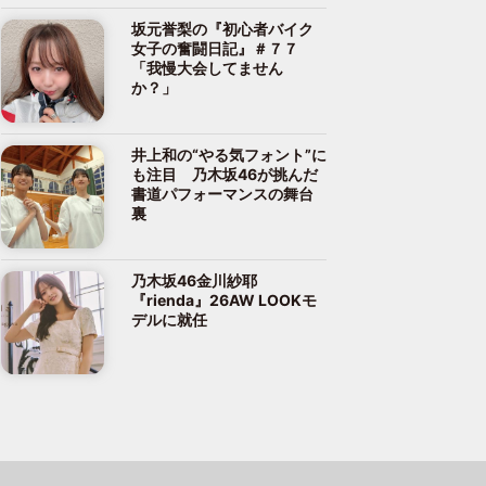
坂元誉梨の『初心者バイク
女子の奮闘日記』＃７７
「我慢大会してません
か？」
井上和の“やる気フォント”に
も注目 乃木坂46が挑んだ
書道パフォーマンスの舞台
裏
乃木坂46金川紗耶
『rienda』26AW LOOKモ
デルに就任