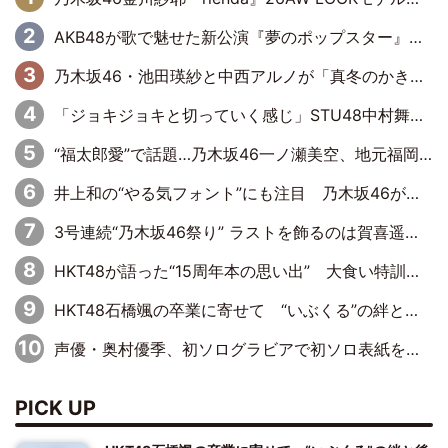
AKB48が歌で魅せた新公演『夢のポップスター』 初日から全身全霊のステージ
乃木坂46・池田瑛紗と中西アルノが「真冬のかき氷」騒動で火花散らす！ 因縁の裏にあるのは、逆境をともに“凌”ぐ似た者同士の絆
「ジョキジョキと切っていく感じ」STU48中村舞、新しい挑戦は自らの手で
“福太郎愛”で話題…乃木坂46一ノ瀬美空、地元福岡『めんべい25周年トップサポーター』に就任
井上和の“やる気フォント”にも注目 乃木坂46が挑んだ書道パフォーマンスの舞台裏
3号連続“乃木坂46祭り” ラストを飾るのは賀喜遥香…5年ぶりの登場に「5年分大人になった私を見ていただけたら」
HKT48が語った“15周年本の思い出” 大食い特訓・守護霊企画・制服グラビア…盛りだくさんの裏話
HKT48石橋颯の卒業に寄せて “いぶくる”の絆と後輩・龍頭綺音の決意
声優・奥村優季、初ソログラビアで初ソロ表紙を飾る！ 初めて見せる表情や、声優を志したきっかけなどを語った必読のインタビューを掲載
PICK UP