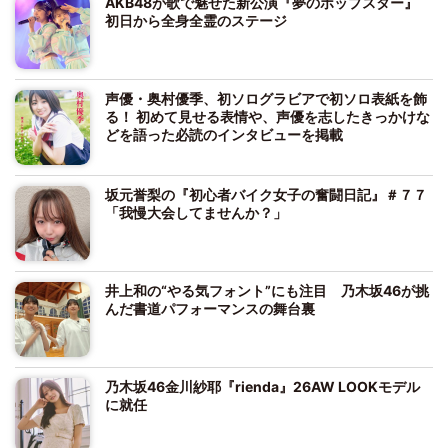
AKB48が歌で魅せた新公演『夢のポップスター』
初日から全身全霊のステージ
声優・奥村優季、初ソログラビアで初ソロ表紙を飾
る！ 初めて見せる表情や、声優を志したきっかけな
どを語った必読のインタビューを掲載
坂元誉梨の『初心者バイク女子の奮闘日記』＃７７
「我慢大会してませんか？」
井上和の“やる気フォント”にも注目 乃木坂46が挑
んだ書道パフォーマンスの舞台裏
乃木坂46金川紗耶『rienda』26AW LOOKモデル
に就任