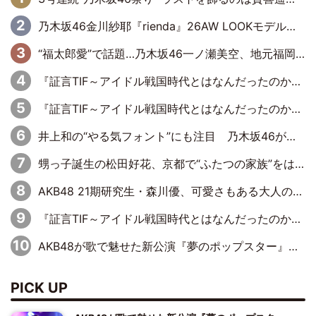
乃木坂46金川紗耶『rienda』26AW LOOKモデルに就任
“福太郎愛”で話題…乃木坂46一ノ瀬美空、地元福岡『めんべい25周年トップサポーター』に就任
『証言TIF～アイドル戦国時代とはなんだったのか～』第6回：でんぱ組.inc・古川未鈴×相沢梨紗「『ハロプロやりたかったな』って言ったら、夢眠ねむさんに『てめえはでんぱ組．incなんだよ！』って肩パンされて(笑)」
『証言TIF～アイドル戦国時代とはなんだったのか～』第11回：私立恵比寿中学・真山りか×安本彩花「TIFで10年ぶりのキョンシーメイクをしたら、場を完全に引かせてしまって。時代が変わったんだなって」
井上和の“やる気フォント”にも注目 乃木坂46が挑んだ書道パフォーマンスの舞台裏
甥っ子誕生の松田好花、京都で“ふたつの家族”をはしご！ “母”黒谷友香に見送られ、“父”松岡昌宏とはハシゴ酒
AKB48 21期研究生・森川優、可愛さもある大人の女性に
『証言TIF～アイドル戦国時代とはなんだったのか～』第10回：さくら学院・武藤彩未×飯田らうら「正直、中3で辞めるというのを信じてなくて。そう言われてはいたけど、嘘でしょって」
AKB48が歌で魅せた新公演『夢のポップスター』 初日から全身全霊のステージ
PICK UP