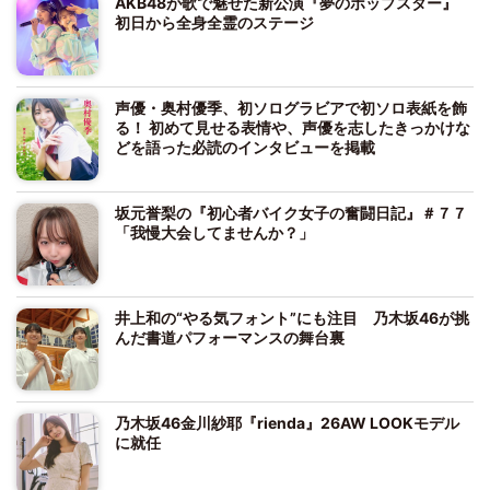
AKB48が歌で魅せた新公演『夢のポップスター』
初日から全身全霊のステージ
声優・奥村優季、初ソログラビアで初ソロ表紙を飾
る！ 初めて見せる表情や、声優を志したきっかけな
どを語った必読のインタビューを掲載
坂元誉梨の『初心者バイク女子の奮闘日記』＃７７
「我慢大会してませんか？」
井上和の“やる気フォント”にも注目 乃木坂46が挑
んだ書道パフォーマンスの舞台裏
乃木坂46金川紗耶『rienda』26AW LOOKモデル
に就任