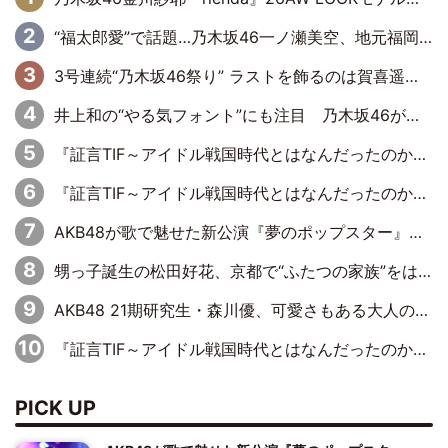
“福太郎愛”で話題…乃木坂46一ノ瀬美空、地元福岡『めんべい25周年トップサポーター』に就任
3号連続“乃木坂46祭り” ラストを飾るのは賀喜遥香…5年ぶりの登場に「5年分大人になった私を見ていただけたら」
井上和の“やる気フォント”にも注目 乃木坂46が挑んだ書道パフォーマンスの舞台裏
『証言TIF～アイドル戦国時代とはなんだったのか～』第6回：でんぱ組.inc・古川未鈴×相沢梨紗「『ハロプロやりたかったな』って言ったら、夢眠ねむさんに『てめえはでんぱ組．incなんだよ！』って肩パンされて(笑)」
『証言TIF～アイドル戦国時代とはなんだったのか～』第11回：私立恵比寿中学・真山りか×安本彩花「TIFで10年ぶりのキョンシーメイクをしたら、場を完全に引かせてしまって。時代が変わったんだなって」
AKB48が歌で魅せた新公演『夢のポップスター』 初日から全身全霊のステージ
甥っ子誕生の松田好花、京都で“ふたつの家族”をはしご！ “母”黒谷友香に見送られ、“父”松岡昌宏とはハシゴ酒
AKB48 21期研究生・森川優、可愛さもある大人の女性に
『証言TIF～アイドル戦国時代とはなんだったのか～』第10回：さくら学院・武藤彩未×飯田らうら「正直、中3で辞めるというのを信じてなくて。そう言われてはいたけど、嘘でしょって」
PICK UP