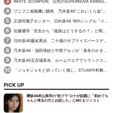
WHITE SCORPION、完売のSUPERNOVA KAWASAKIで沸いた“着席型LIVE” 『BASE Live #16』昼公演リポート
プニプニ扇風機に騒然 乃木坂46“これいくら金”延長中は今回もわちゃわちゃ全開
正源司陽子センター、日向坂46 18thシングル『イチャイチャ虫』新ビジュアル公開
佐藤優羽「先生から『進路はどうするの？』と聞かれて。『実は……』とXのトレンドで1位になっているスマホを見せました」【日向坂46『五期生LIVE』開催記念 五期生“変革”ドキュメンタリー③】
日向坂46藤嶌果歩、二十歳のサプライズバースデーに大喜び「頼られる先輩になれるように努力していきたい」
乃木坂46・池田瑛紗と中西アルノが「真冬のかき氷」騒動で火花散らす！ 因縁の裏にあるのは、逆境をともに“凌”ぐ似た者同士の絆
乃木坂46五百城茉央、ルームウエアでリラックス「今回のグラビアを見て成長を感じていただけるとうれしい」
「ジョキジョキと切っていく感じ」STU48中村舞、新しい挑戦は自らの手で
PICK UP
櫻坂46村山美羽の“街ブラ”ロケが話題に「初めてち
ゃんと埼玉の方とお話した」にMCもツッコミ