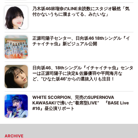
乃木坂46林瑠奈のLINE未読数にスタジオ騒然「気
付かないうちに溜まってる、みたいな」
正源司陽子センター、日向坂46 18thシングル『イ
チャイチャ虫』新ビジュアル公開
日向坂46、18thシングル『イチャイチャ虫』センタ
ーは正源司陽子に決定& 佐藤優羽や平岡海月な
ど、“ひなた坂46”からの選抜入りも注目！
WHITE SCORPION、完売のSUPERNOVA
KAWASAKIで沸いた“着席型LIVE” 『BASE Live
#16』昼公演リポート
ARCHIVE