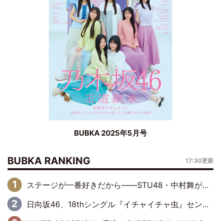
BUBKA 2025年5月号
BUBKA RANKING
17:30更新
ステージが一番好きだから――STU48・中村舞が描く“これからの私”
日向坂46、18thシングル『イチャイチャ虫』センターは正源司陽子に決定& 佐藤優羽や平岡海月など、“ひなた坂46”からの選抜入りも注目！