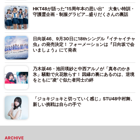
HKT48が語った“15周年本の思い出” 大食い特訓・
守護霊企画・制服グラビア…盛りだくさんの裏話
日向坂46、9月30日に18thシングル『イチャイチャ
虫』の発売決定！ フォーメーションは『日向坂で会
いましょう』にて発表
乃木坂46・池田瑛紗と中西アルノが「真冬のかき
氷」騒動で火花散らす！ 因縁の裏にあるのは、逆境
をともに“凌”ぐ似た者同士の絆
「ジョキジョキと切っていく感じ」STU48中村舞、
新しい挑戦は自らの手で
ARCHIVE