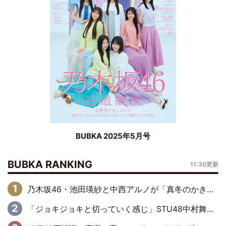
BUBKA 2025年5月号
BUBKA RANKING
11:30更新
乃木坂46・池田瑛紗と中西アルノが「真冬のかき氷」騒動で火花散らす！ 因縁の裏にあるのは、逆境をともに“凌”ぐ似た者同士の絆
「ジョキジョキと切っていく感じ」STU48中村舞、新しい挑戦は自らの手で