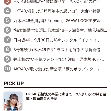
HKT48石橋颯の卒業に寄せて “いぶくる”の絆と後輩・龍頭綺音の決意
HKT48が語った“15周年本の思い出” 大食い特訓・守護霊企画・制服グラビア…盛りだくさんの裏話
乃木坂46金川紗耶『rienda』26AW LOOKモデルに就任
“福太郎愛”で話題…乃木坂46一ノ瀬美空、地元福岡『めんべい25周年トップサポーター』に就任
日向坂46、9月30日に18thシングル『イチャイチャ虫』の発売決定！ フォーメーションは『日向坂で会いましょう』にて発表
3号連続“乃木坂46祭り” ラストを飾るのは賀喜遥香…5年ぶりの登場に「5年分大人になった私を見ていただけたら」
井上和の“やる気フォント”にも注目 乃木坂46が挑んだ書道パフォーマンスの舞台裏
AKB48が歌で魅せた新公演『夢のポップスター』 初日から全身全霊のステージ
PICK UP
HKT48石橋颯の卒業に寄せて “いぶくる”の絆と後
輩・龍頭綺音の決意