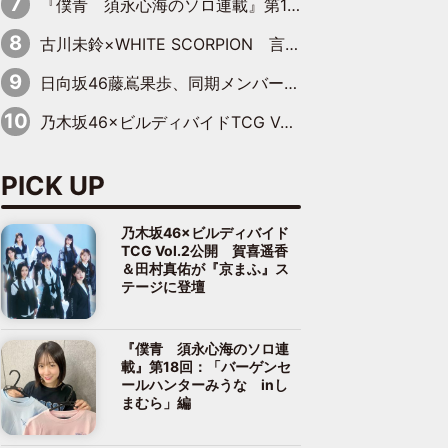
『僕青 須永心海のソロ連載』第18回：「バーゲンセールハンターみうな inしまむら」編
古川未鈴×WHITE SCORPION 言葉が背中を押した“それぞれの決意”
日向坂46藤嶌果歩、同期メンバーの反応を明かす「『大人になりましたね』と言って見てくれました」
乃木坂46×ビルディバイドTCG Vol.2公開 賀喜遥香＆田村真佑が『京まふ』ステージに登壇
PICK UP
乃木坂46×ビルディバイド
TCG Vol.2公開 賀喜遥香
＆田村真佑が『京まふ』ス
テージに登壇
『僕青 須永心海のソロ連
載』第18回：「バーゲンセ
ールハンターみうな inし
まむら」編