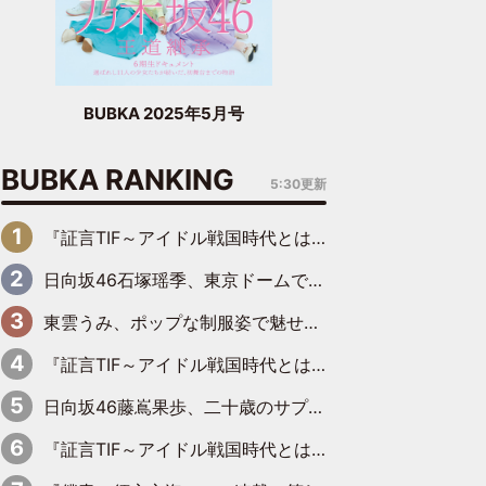
BUBKA 2025年5月号
BUBKA RANKING
5:30更新
『証言TIF～アイドル戦国時代とはなんだったのか～』第6回：でんぱ組.inc・古川未鈴×相沢梨紗「『ハロプロやりたかったな』って言ったら、夢眠ねむさんに『てめえはでんぱ組．incなんだよ！』って肩パンされて(笑)」
日向坂46石塚瑶季、東京ドームで“観戦バレ”！ ナイツ・塙も認めた「巨人に詳しすぎるアイドル」は元VENUSスクール生で杉内コーチ推し⁉
東雲うみ、ポップな制服姿で魅せる“東雲グリーン”の正体
『証言TIF～アイドル戦国時代とはなんだったのか～』第8回：Negicco・Nao☆×Megu×Kaede「東京からオファーが来たのと、梨の皮剥きとどっちが大事なんだって」
日向坂46藤嶌果歩、二十歳のサプライズバースデーに大喜び「頼られる先輩になれるように努力していきたい」
『証言TIF～アイドル戦国時代とはなんだったのか～』第10回：さくら学院・武藤彩未×飯田らうら「正直、中3で辞めるというのを信じてなくて。そう言われてはいたけど、嘘でしょって」