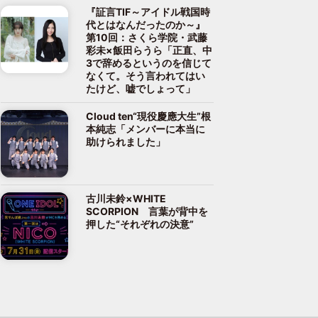
『証言TIF～アイドル戦国時
代とはなんだったのか～』
第10回：さくら学院・武藤
彩未×飯田らうら「正直、中
3で辞めるというのを信じて
なくて。そう言われてはい
たけど、嘘でしょって」
Cloud ten“現役慶應大生”根
本純志「メンバーに本当に
助けられました」
古川未鈴×WHITE
SCORPION 言葉が背中を
押した“それぞれの決意”