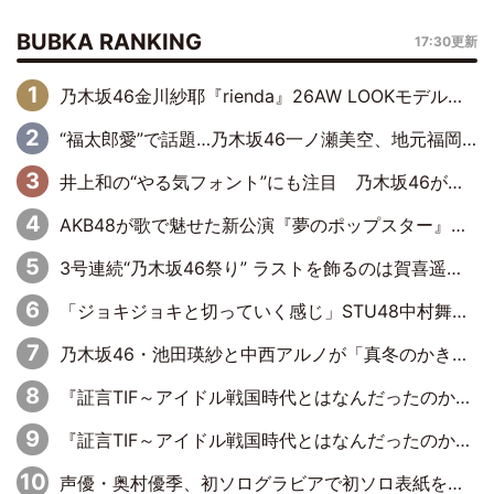
BUBKA RANKING
17:30更新
乃木坂46金川紗耶『rienda』26AW LOOKモデルに就任
“福太郎愛”で話題…乃木坂46一ノ瀬美空、地元福岡『めんべい25周年トップサポーター』に就任
井上和の“やる気フォント”にも注目 乃木坂46が挑んだ書道パフォーマンスの舞台裏
AKB48が歌で魅せた新公演『夢のポップスター』 初日から全身全霊のステージ
3号連続“乃木坂46祭り” ラストを飾るのは賀喜遥香…5年ぶりの登場に「5年分大人になった私を見ていただけたら」
「ジョキジョキと切っていく感じ」STU48中村舞、新しい挑戦は自らの手で
乃木坂46・池田瑛紗と中西アルノが「真冬のかき氷」騒動で火花散らす！ 因縁の裏にあるのは、逆境をともに“凌”ぐ似た者同士の絆
『証言TIF～アイドル戦国時代とはなんだったのか～』第11回：私立恵比寿中学・真山りか×安本彩花「TIFで10年ぶりのキョンシーメイクをしたら、場を完全に引かせてしまって。時代が変わったんだなって」
『証言TIF～アイドル戦国時代とはなんだったのか～』第6回：でんぱ組.inc・古川未鈴×相沢梨紗「『ハロプロやりたかったな』って言ったら、夢眠ねむさんに『てめえはでんぱ組．incなんだよ！』って肩パンされて(笑)」
声優・奥村優季、初ソログラビアで初ソロ表紙を飾る！ 初めて見せる表情や、声優を志したきっかけなどを語った必読のインタビューを掲載