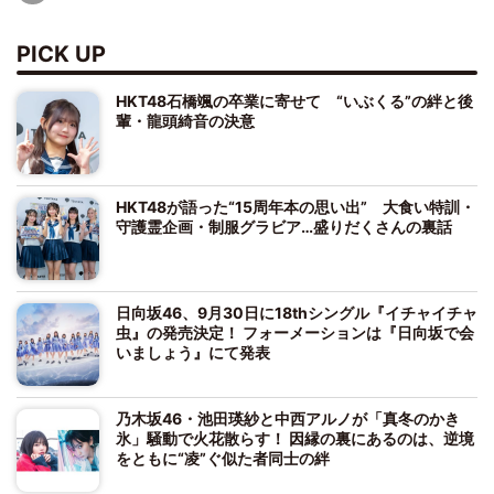
PICK UP
HKT48石橋颯の卒業に寄せて “いぶくる”の絆と後
輩・龍頭綺音の決意
HKT48が語った“15周年本の思い出” 大食い特訓・
守護霊企画・制服グラビア…盛りだくさんの裏話
日向坂46、9月30日に18thシングル『イチャイチャ
虫』の発売決定！ フォーメーションは『日向坂で会
いましょう』にて発表
乃木坂46・池田瑛紗と中西アルノが「真冬のかき
氷」騒動で火花散らす！ 因縁の裏にあるのは、逆境
をともに“凌”ぐ似た者同士の絆