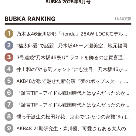
BUBKA 2025年5月号
BUBKA RANKING
11:30更新
乃木坂46金川紗耶『rienda』26AW LOOKモデルに就任
“福太郎愛”で話題…乃木坂46一ノ瀬美空、地元福岡『めんべい25周年トップサポーター』に就任
3号連続“乃木坂46祭り” ラストを飾るのは賀喜遥香…5年ぶりの登場に「5年分大人になった私を見ていただけたら」
井上和の“やる気フォント”にも注目 乃木坂46が挑んだ書道パフォーマンスの舞台裏
AKB48が歌で魅せた新公演『夢のポップスター』 初日から全身全霊のステージ
『証言TIF～アイドル戦国時代とはなんだったのか～』第6回：でんぱ組.inc・古川未鈴×相沢梨紗「『ハロプロやりたかったな』って言ったら、夢眠ねむさんに『てめえはでんぱ組．incなんだよ！』って肩パンされて(笑)」
『証言TIF～アイドル戦国時代とはなんだったのか～』第11回：私立恵比寿中学・真山りか×安本彩花「TIFで10年ぶりのキョンシーメイクをしたら、場を完全に引かせてしまって。時代が変わったんだなって」
甥っ子誕生の松田好花、京都で“ふたつの家族”をはしご！ “母”黒谷友香に見送られ、“父”松岡昌宏とはハシゴ酒
AKB48 21期研究生・森川優、可愛さもある大人の女性に