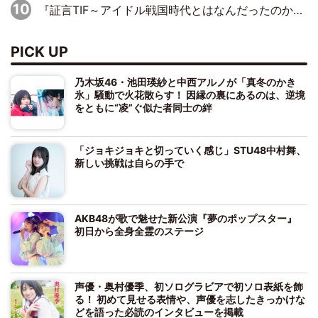
『証言TIF～アイドル戦国時代とはなんだったのか～』第10回：さくら学院・武藤彩未×飯田らうら「正直、中3で辞めるというのを信じてなくて。そう言われてはいたけど、嘘でしょって」
PICK UP
乃木坂46・池田瑛紗と中西アルノが「真冬のかき
氷」騒動で火花散らす！ 因縁の裏にあるのは、逆境
をともに“凌”ぐ似た者同士の絆
「ジョキジョキと切っていく感じ」STU48中村舞、
新しい挑戦は自らの手で
AKB48が歌で魅せた新公演『夢のポップスター』
初日から全身全霊のステージ
声優・奥村優季、初ソログラビアで初ソロ表紙を飾
る！ 初めて見せる表情や、声優を志したきっかけな
どを語った必読のインタビューを掲載