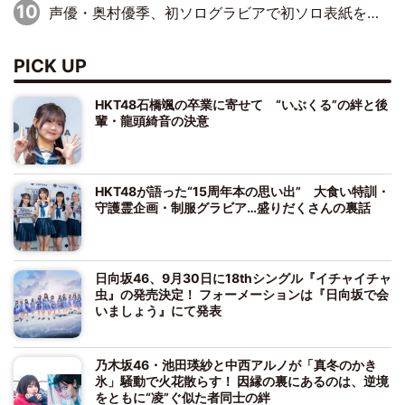
声優・奥村優季、初ソログラビアで初ソロ表紙を飾る！ 初めて見せる表情や、声優を志したきっかけなどを語った必読のインタビューを掲載
PICK UP
HKT48石橋颯の卒業に寄せて “いぶくる”の絆と後
輩・龍頭綺音の決意
HKT48が語った“15周年本の思い出” 大食い特訓・
守護霊企画・制服グラビア…盛りだくさんの裏話
日向坂46、9月30日に18thシングル『イチャイチャ
虫』の発売決定！ フォーメーションは『日向坂で会
いましょう』にて発表
乃木坂46・池田瑛紗と中西アルノが「真冬のかき
氷」騒動で火花散らす！ 因縁の裏にあるのは、逆境
をともに“凌”ぐ似た者同士の絆