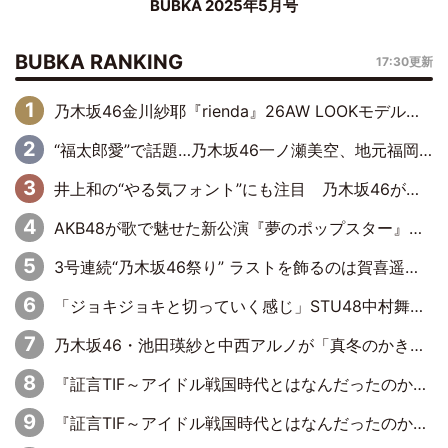
BUBKA 2025年5月号
BUBKA RANKING
17:30更新
乃木坂46金川紗耶『rienda』26AW LOOKモデルに就任
“福太郎愛”で話題…乃木坂46一ノ瀬美空、地元福岡『めんべい25周年トップサポーター』に就任
井上和の“やる気フォント”にも注目 乃木坂46が挑んだ書道パフォーマンスの舞台裏
AKB48が歌で魅せた新公演『夢のポップスター』 初日から全身全霊のステージ
3号連続“乃木坂46祭り” ラストを飾るのは賀喜遥香…5年ぶりの登場に「5年分大人になった私を見ていただけたら」
「ジョキジョキと切っていく感じ」STU48中村舞、新しい挑戦は自らの手で
乃木坂46・池田瑛紗と中西アルノが「真冬のかき氷」騒動で火花散らす！ 因縁の裏にあるのは、逆境をともに“凌”ぐ似た者同士の絆
『証言TIF～アイドル戦国時代とはなんだったのか～』第11回：私立恵比寿中学・真山りか×安本彩花「TIFで10年ぶりのキョンシーメイクをしたら、場を完全に引かせてしまって。時代が変わったんだなって」
『証言TIF～アイドル戦国時代とはなんだったのか～』第6回：でんぱ組.inc・古川未鈴×相沢梨紗「『ハロプロやりたかったな』って言ったら、夢眠ねむさんに『てめえはでんぱ組．incなんだよ！』って肩パンされて(笑)」