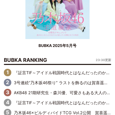
BUBKA 2025年5月号
BUBKA RANKING
23:30更新
『証言TIF～アイドル戦国時代とはなんだったのか～』第6回：でんぱ組.inc・古川未鈴×相沢梨紗「『ハロプロやりたかったな』って言ったら、夢眠ねむさんに『てめえはでんぱ組．incなんだよ！』って肩パンされて(笑)」
3号連続“乃木坂46祭り” ラストを飾るのは賀喜遥香…5年ぶりの登場に「5年分大人になった私を見ていただけたら」
AKB48 21期研究生・森川優、可愛さもある大人の女性に
『証言TIF～アイドル戦国時代とはなんだったのか～』第10回：さくら学院・武藤彩未×飯田らうら「正直、中3で辞めるというのを信じてなくて。そう言われてはいたけど、嘘でしょって」
乃木坂46×ビルディバイドTCG Vol.2公開 賀喜遥香＆田村真佑が『京まふ』ステージに登壇