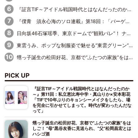
『証言TIF～アイドル戦国時代とはなんだったのか～』第11回：私立恵比寿中学・真山りか×安本彩花「TIFで10年ぶりのキョンシーメイクをしたら、場を完全に引かせてしまって。時代が変わったんだなって」
『僕青 須永心海のソロ連載』第18回：「バーゲンセールハンターみうな inしまむら」編
日向坂46石塚瑶季、東京ドームで“観戦バレ”！ ナイツ・塙も認めた「巨人に詳しすぎるアイドル」は元VENUSスクール生で杉内コーチ推し⁉
東雲うみ、ポップな制服姿で魅せる“東雲グリーン”の正体
甥っ子誕生の松田好花、京都で“ふたつの家族”をはしご！ “母”黒谷友香に見送られ、“父”松岡昌宏とはハシゴ酒
PICK UP
『証言TIF～アイドル戦国時代とはなんだったのか
～』第11回：私立恵比寿中学・真山りか×安本彩花
「TIFで10年ぶりのキョンシーメイクをしたら、場
を完全に引かせてしまって。時代が変わったんだな
って」
甥っ子誕生の松田好花、京都で“ふたつの家族”をは
しご！ “母”黒谷友香に見送られ、“父”松岡昌宏とは
ハシゴ酒