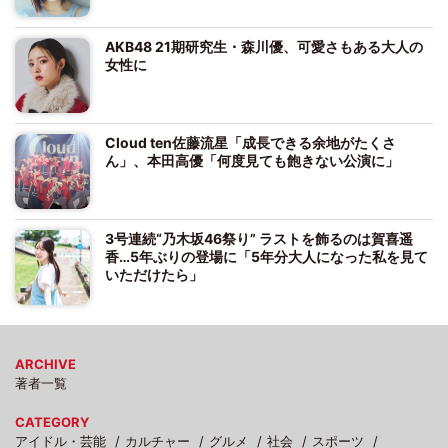
AKB48 21期研究生・森川優、可愛さもある大人の
女性に
Cloud ten佐藤流星「成長できる余地がたくさ
ん」、本田高優「何度見ても飽きない公演に」
3号連続“乃木坂46祭り” ラストを飾るのは賀喜遥
香…5年ぶりの登場に「5年分大人になった私を見て
いただけたら」
ARCHIVE
著者一覧
CATEGORY
アイドル・芸能
カルチャー
グルメ
社会
スポーツ