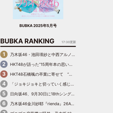
BUBKA 2025年5月号
BUBKA RANKING
17:30更新
乃木坂46・池田瑛紗と中西アルノが「真冬のかき氷」騒動で火花散らす！ 因縁の裏にあるのは、逆境をともに“凌”ぐ似た者同士の絆
HKT48が語った“15周年本の思い出” 大食い特訓・守護霊企画・制服グラビア…盛りだくさんの裏話
HKT48石橋颯の卒業に寄せて “いぶくる”の絆と後輩・龍頭綺音の決意
「ジョキジョキと切っていく感じ」STU48中村舞、新しい挑戦は自らの手で
日向坂46、9月30日に18thシングル『イチャイチャ虫』の発売決定！ フォーメーションは『日向坂で会いましょう』にて発表
乃木坂46金川紗耶『rienda』26AW LOOKモデルに就任