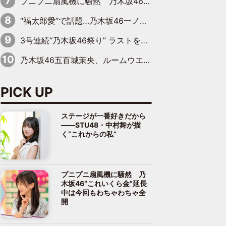
プニプニ扇風機に騒然 乃木坂46“これいくら金”延長中は今回もわちゃわちゃ全開
“福太郎愛”で話題…乃木坂46一ノ瀬美空、地元福岡『めんべい25周年トップサポーター』に就任
3号連続“乃木坂46祭り” ラストを飾るのは賀喜遥香…5年ぶりの登場に「5年分大人になった私を見ていただけたら」
乃木坂46五百城茉央、ルームウエアでリラックス「今回のグラビアを見て成長を感じていただけるとうれしい」
PICK UP
ステージが一番好きだから
――STU48・中村舞が描
く“これからの私”
プニプニ扇風機に騒然 乃
木坂46“これいくら金”延長
中は今回もわちゃわちゃ全
開