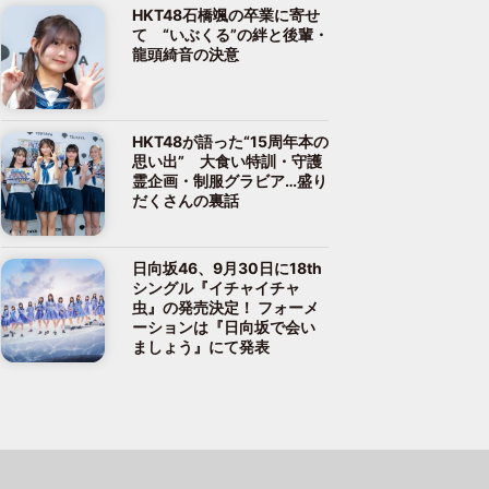
HKT48石橋颯の卒業に寄せ
て “いぶくる”の絆と後輩・
龍頭綺音の決意
HKT48が語った“15周年本の
思い出” 大食い特訓・守護
霊企画・制服グラビア…盛り
だくさんの裏話
日向坂46、9月30日に18th
シングル『イチャイチャ
虫』の発売決定！ フォーメ
ーションは『日向坂で会い
ましょう』にて発表