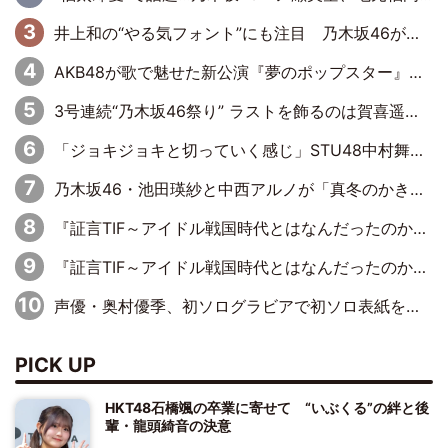
井上和の“やる気フォント”にも注目 乃木坂46が挑んだ書道パフォーマンスの舞台裏
AKB48が歌で魅せた新公演『夢のポップスター』 初日から全身全霊のステージ
3号連続“乃木坂46祭り” ラストを飾るのは賀喜遥香…5年ぶりの登場に「5年分大人になった私を見ていただけたら」
「ジョキジョキと切っていく感じ」STU48中村舞、新しい挑戦は自らの手で
乃木坂46・池田瑛紗と中西アルノが「真冬のかき氷」騒動で火花散らす！ 因縁の裏にあるのは、逆境をともに“凌”ぐ似た者同士の絆
『証言TIF～アイドル戦国時代とはなんだったのか～』第11回：私立恵比寿中学・真山りか×安本彩花「TIFで10年ぶりのキョンシーメイクをしたら、場を完全に引かせてしまって。時代が変わったんだなって」
『証言TIF～アイドル戦国時代とはなんだったのか～』第6回：でんぱ組.inc・古川未鈴×相沢梨紗「『ハロプロやりたかったな』って言ったら、夢眠ねむさんに『てめえはでんぱ組．incなんだよ！』って肩パンされて(笑)」
声優・奥村優季、初ソログラビアで初ソロ表紙を飾る！ 初めて見せる表情や、声優を志したきっかけなどを語った必読のインタビューを掲載
PICK UP
HKT48石橋颯の卒業に寄せて “いぶくる”の絆と後
輩・龍頭綺音の決意