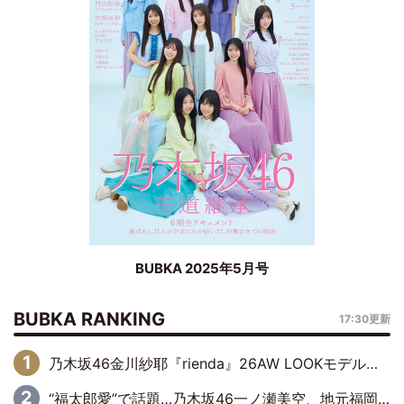
BUBKA 2025年5月号
BUBKA RANKING
17:30更新
乃木坂46金川紗耶『rienda』26AW LOOKモデルに就任
“福太郎愛”で話題…乃木坂46一ノ瀬美空、地元福岡『めんべい25周年トップサポーター』に就任