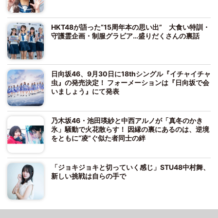
HKT48が語った“15周年本の思い出” 大食い特訓・
守護霊企画・制服グラビア…盛りだくさんの裏話
日向坂46、9月30日に18thシングル『イチャイチャ
虫』の発売決定！ フォーメーションは『日向坂で会
いましょう』にて発表
乃木坂46・池田瑛紗と中西アルノが「真冬のかき
氷」騒動で火花散らす！ 因縁の裏にあるのは、逆境
をともに“凌”ぐ似た者同士の絆
「ジョキジョキと切っていく感じ」STU48中村舞、
新しい挑戦は自らの手で