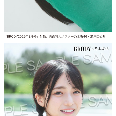
『BRODY2025年8月号』付録、両面特大ポスター乃木坂46・瀬戸口心月