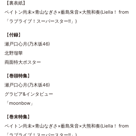
【裏表紙】
ペイトン尚未×青山なぎさ×薮島朱音×大熊和奏(Liella！ from
「ラブライブ！スーパースター!!」)
【
付録
】
瀬戸口心月(乃木坂46)
北野瑠華
両面特大ポスター
【
巻頭特集
】
瀬戸口心月(乃木坂46)
グラビア&インタビュー
「moonbow」
【
巻末特集
】
ペイトン尚未×青山なぎさ×薮島朱音×大熊和奏(Liella！ from
「ラブライブ！スーパースター!!」)