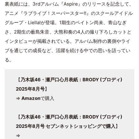
裏表紙には、3rdアルバム『Aspire』のリリースを記念して、
アニメ『ラブライブ！スーパースター!!』のスクールアイドル
グループ・Liella!が登場。1期生のペイトン尚未、青山なぎ
さ、2期生の薮島朱音、大熊和奏の4人の撮り下ろしカットと
インタビューが掲載されている。アルバム制作の裏側やライ
ブを通じての成長など、活躍を続ける中での思いを語ってい
る。
【
乃木坂46・瀬戸口心月表紙：BRODY (ブロディ)
2025年8月号
】
⇒
Amazon
で購入
【
乃木坂46・瀬戸口心月表紙：BRODY (ブロディ)
2025年8月号 セブンネットショッピングで購入
】
⇒