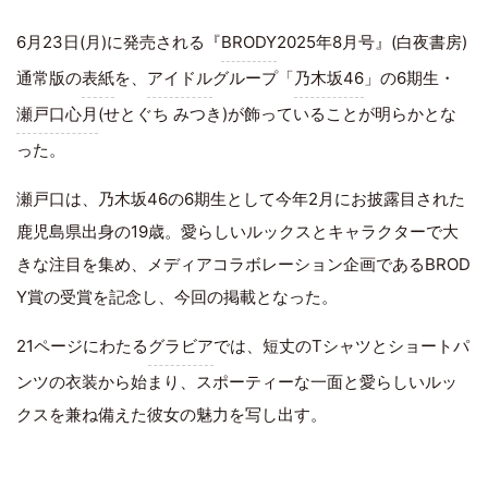
6月23日(月)に発売される『
BRODY
2025年8月号』(白夜書房)
通常版の
表紙
を、
アイドル
グループ「
乃木坂46
」の6期生・
瀬戸口心月
(せとぐち みつき)が飾っていることが明らかとな
った。
瀬戸口は、乃木坂46の6期生として今年2月にお披露目された
鹿児島県出身の19歳。愛らしいルックスとキャラクターで大
きな注目を集め、メディアコラボレーション企画であるBROD
Y賞の受賞を記念し、今回の掲載となった。
21ページにわたる
グラビア
では、短丈のTシャツとショートパ
ンツの衣装から始まり、スポーティーな一面と愛らしいルッ
クスを兼ね備えた彼女の魅力を写し出す。