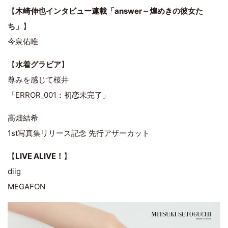
【
木崎伸也インタビュー連載「answer～煌めきの彼女た
ち」
】
今泉佑唯
【
水着グラビア
】
尊みを感じて桜井
「ERROR_001：初恋未完了」
高畑結希
1st写真集リリース記念 先行アザーカット
【
LIVE ALIVE！
】
diig
MEGAFON