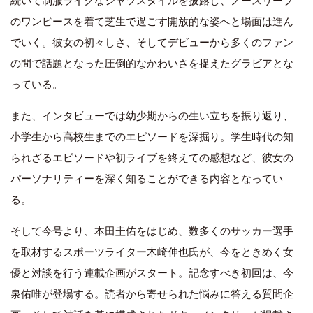
続いて制服ライクなシャツスタイルを披露し、ノースリーブ
のワンピースを着て芝生で過ごす開放的な姿へと場面は進ん
でいく。彼女の初々しさ、そしてデビューから多くのファン
の間で話題となった圧倒的なかわいさを捉えたグラビアとな
っている。
また、インタビューでは幼少期からの生い立ちを振り返り、
小学生から高校生までのエピソードを深掘り。学生時代の知
られざるエピソードや初ライブを終えての感想など、彼女の
パーソナリティーを深く知ることができる内容となってい
る。
そして今号より、本田圭佑をはじめ、数多くのサッカー選手
を取材するスポーツライター木崎伸也氏が、今をときめく女
優と対談を行う連載企画がスタート。記念すべき初回は、今
泉佑唯が登場する。読者から寄せられた悩みに答える質問企