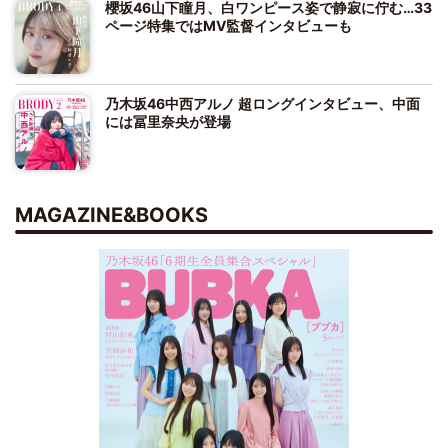
櫻坂46山下瞳月、白ワンピース姿で静寂に佇む…33
ページ特集ではMV監督インタビューも
乃木坂46中西アルノ 超ロングインタビュー、中面
には冨里奈央が登場
MAGAZINE&BOOKS