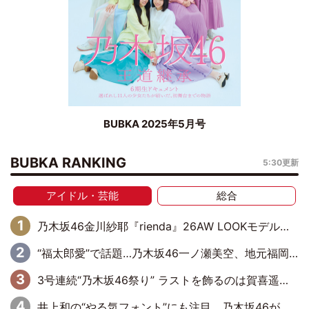
BUBKA 2025年5月号
BUBKA RANKING
5:30更新
アイドル・芸能
総合
乃木坂46金川紗耶『rienda』26AW LOOKモデルに就任
“福太郎愛”で話題…乃木坂46一ノ瀬美空、地元福岡『めんべい25周年トップサポーター』に就任
3号連続“乃木坂46祭り” ラストを飾るのは賀喜遥香…5年ぶりの登場に「5年分大人になった私を見ていただけたら」
井上和の“やる気フォント”にも注目 乃木坂46が挑んだ書道パフォーマンスの舞台裏