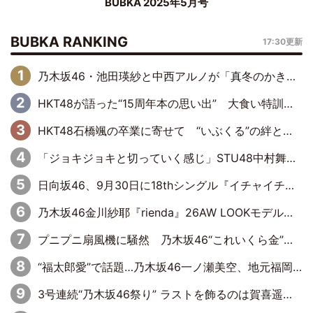
BUBKA 2025年5月号
BUBKA RANKING
17:30更新
乃木坂46・池田瑛紗と中西アルノが「真冬のかき氷」騒動で火花散らす！ 因縁の裏にあるのは、逆境をともに“凌”ぐ似た者同士の絆
HKT48が語った“15周年本の思い出” 大食い特訓・守護霊企画・制服グラビア…盛りだくさんの裏話
HKT48石橋颯の卒業に寄せて “いぶくる”の絆と後輩・龍頭綺音の決意
「ジョキジョキと切っていく感じ」STU48中村舞、新しい挑戦は自らの手で
日向坂46、9月30日に18thシングル『イチャイチャ虫』の発売決定！ フォーメーションは『日向坂で会いましょう』にて発表
乃木坂46金川紗耶『rienda』26AW LOOKモデルに就任
プニプニ扇風機に騒然 乃木坂46“これいくら金”延長中は今回もわちゃわちゃ全開
“福太郎愛”で話題…乃木坂46一ノ瀬美空、地元福岡『めんべい25周年トップサポーター』に就任
3号連続“乃木坂46祭り” ラストを飾るのは賀喜遥香…5年ぶりの登場に「5年分大人になった私を見ていただけたら」