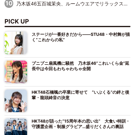
乃木坂46五百城茉央、ルームウエアでリラックス「今回のグラビアを見て成長を感じていただけるとうれしい」
PICK UP
ステージが一番好きだから――STU48・中村舞が描
く“これからの私”
プニプニ扇風機に騒然 乃木坂46“これいくら金”延
長中は今回もわちゃわちゃ全開
HKT48石橋颯の卒業に寄せて “いぶくる”の絆と後
輩・龍頭綺音の決意
HKT48が語った“15周年本の思い出” 大食い特訓・
守護霊企画・制服グラビア…盛りだくさんの裏話