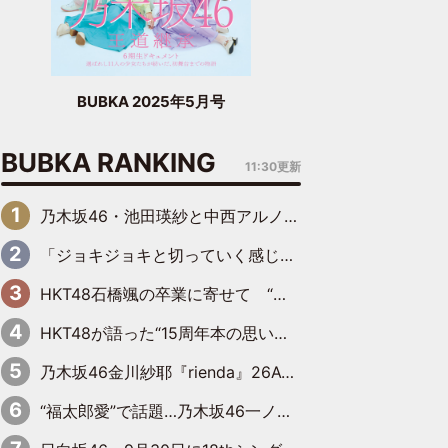
BUBKA 2025年5月号
BUBKA RANKING
11:30更新
乃木坂46・池田瑛紗と中西アルノが「真冬のかき氷」騒動で火花散らす！ 因縁の裏にあるのは、逆境をともに“凌”ぐ似た者同士の絆
「ジョキジョキと切っていく感じ」STU48中村舞、新しい挑戦は自らの手で
HKT48石橋颯の卒業に寄せて “いぶくる”の絆と後輩・龍頭綺音の決意
HKT48が語った“15周年本の思い出” 大食い特訓・守護霊企画・制服グラビア…盛りだくさんの裏話
乃木坂46金川紗耶『rienda』26AW LOOKモデルに就任
“福太郎愛”で話題…乃木坂46一ノ瀬美空、地元福岡『めんべい25周年トップサポーター』に就任