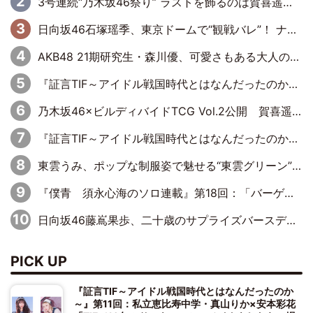
3号連続“乃木坂46祭り” ラストを飾るのは賀喜遥香…5年ぶりの登場に「5年分大人になった私を見ていただけたら」
日向坂46石塚瑶季、東京ドームで“観戦バレ”！ ナイツ・塙も認めた「巨人に詳しすぎるアイドル」は元VENUSスクール生で杉内コーチ推し⁉
AKB48 21期研究生・森川優、可愛さもある大人の女性に
『証言TIF～アイドル戦国時代とはなんだったのか～』第10回：さくら学院・武藤彩未×飯田らうら「正直、中3で辞めるというのを信じてなくて。そう言われてはいたけど、嘘でしょって」
乃木坂46×ビルディバイドTCG Vol.2公開 賀喜遥香＆田村真佑が『京まふ』ステージに登壇
『証言TIF～アイドル戦国時代とはなんだったのか～』第8回：Negicco・Nao☆×Megu×Kaede「東京からオファーが来たのと、梨の皮剥きとどっちが大事なんだって」
東雲うみ、ポップな制服姿で魅せる“東雲グリーン”の正体
『僕青 須永心海のソロ連載』第18回：「バーゲンセールハンターみうな inしまむら」編
日向坂46藤嶌果歩、二十歳のサプライズバースデーに大喜び「頼られる先輩になれるように努力していきたい」
PICK UP
『証言TIF～アイドル戦国時代とはなんだったのか
～』第11回：私立恵比寿中学・真山りか×安本彩花