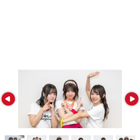
Prev
Next