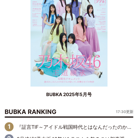
BUBKA 2025年5月号
BUBKA RANKING
17:30更新
『証言TIF～アイドル戦国時代とはなんだったのか～』第6回：でんぱ組.inc・古川未鈴×相沢梨紗「『ハロプロやりたかったな』って言ったら、夢眠ねむさんに『てめえはでんぱ組．incなんだよ！』って肩パンされて(笑)」