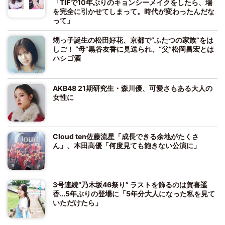
「TIFで10年ぶりのキョンシーメイクをしたら、場
を完全に引かせてしまって。時代が変わったんだな
って」
甥っ子誕生の松田好花、京都で“ふたつの家族”をは
しご！ “母”黒谷友香に見送られ、“父”松岡昌宏とは
ハシゴ酒
AKB48 21期研究生・森川優、可愛さもある大人の
女性に
Cloud ten佐藤流星「成長できる余地がたくさ
ん」、本田高優「何度見ても飽きない公演に」
3号連続“乃木坂46祭り” ラストを飾るのは賀喜遥
香…5年ぶりの登場に「5年分大人になった私を見て
いただけたら」