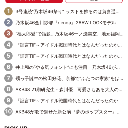
3号連続“乃木坂46祭り” ラストを飾るのは賀喜遥香…5年ぶりの登場に「5年分大人になった私を見ていただけたら」
乃木坂46金川紗耶『rienda』26AW LOOKモデルに就任
“福太郎愛”で話題…乃木坂46一ノ瀬美空、地元福岡『めんべい25周年トップサポーター』に就任
『証言TIF～アイドル戦国時代とはなんだったのか～』第6回：でんぱ組.inc・古川未鈴×相沢梨紗「『ハロプロやりたかったな』って言ったら、夢眠ねむさんに『てめえはでんぱ組．incなんだよ！』って肩パンされて(笑)」
『証言TIF～アイドル戦国時代とはなんだったのか～』第11回：私立恵比寿中学・真山りか×安本彩花「TIFで10年ぶりのキョンシーメイクをしたら、場を完全に引かせてしまって。時代が変わったんだなって」
井上和の“やる気フォント”にも注目 乃木坂46が挑んだ書道パフォーマンスの舞台裏
甥っ子誕生の松田好花、京都で“ふたつの家族”をはしご！ “母”黒谷友香に見送られ、“父”松岡昌宏とはハシゴ酒
AKB48 21期研究生・森川優、可愛さもある大人の女性に
『証言TIF～アイドル戦国時代とはなんだったのか～』第10回：さくら学院・武藤彩未×飯田らうら「正直、中3で辞めるというのを信じてなくて。そう言われてはいたけど、嘘でしょって」
AKB48が歌で魅せた新公演『夢のポップスター』 初日から全身全霊のステージ