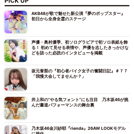
PICK UP
AKB48が歌で魅せた新公演『夢のポップスター』
初日から全身全霊のステージ
声優・奥村優季、初ソログラビアで初ソロ表紙を飾
る！ 初めて見せる表情や、声優を志したきっかけな
どを語った必読のインタビューを掲載
坂元誉梨の『初心者バイク女子の奮闘日記』＃７７
「我慢大会してませんか？」
井上和の“やる気フォント”にも注目 乃木坂46が挑
んだ書道パフォーマンスの舞台裏
乃木坂46金川紗耶『rienda』26AW LOOKモデル
に就任