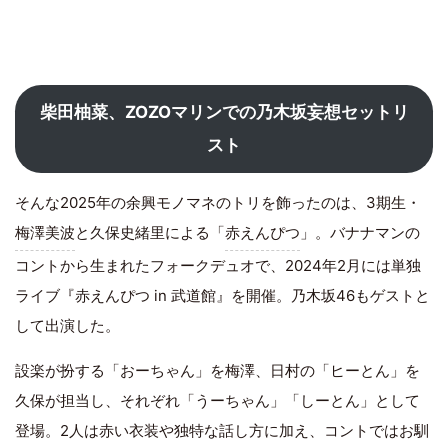
柴田柚菜、ZOZOマリンでの乃木坂妄想セットリ
スト
そんな2025年の余興モノマネのトリを飾ったのは、3期生・
梅澤美波
と久保史緒里による「
赤えんぴつ
」。バナナマンの
コントから生まれたフォークデュオで、2024年2月には単独
ライブ『赤えんぴつ in 武道館』を開催。乃木坂46もゲストと
して出演した。
設楽が扮する「おーちゃん」を梅澤、日村の「ヒーとん」を
久保が担当し、それぞれ「うーちゃん」「しーとん」として
登場。2人は赤い衣装や独特な話し方に加え、コントではお馴