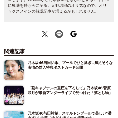
に興味を持ち今に至る。元野球部のオリ党なので、オリ
ックスメインの解説記事が増えるかもしれません。
関連記事
乃木坂46与田祐希、プールでひと泳ぎ…満足そうな
表情の封入特典ポストカード公開
「副キャプテンの重圧を下ろして」乃木坂46 菅原
咲月が最新アンダーライブで見つけた「落とし物」
乃木坂46与田祐希、スケルトンプールで美しい“潜
水姿”を披露「泳ぎも潜るのも得意です」