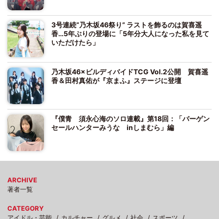
3号連続“乃木坂46祭り” ラストを飾るのは賀喜遥
香…5年ぶりの登場に「5年分大人になった私を見て
いただけたら」
乃木坂46×ビルディバイドTCG Vol.2公開 賀喜遥
香＆田村真佑が『京まふ』ステージに登壇
『僕青 須永心海のソロ連載』第18回：「バーゲン
セールハンターみうな inしまむら」編
ARCHIVE
著者一覧
CATEGORY
アイドル・芸能
カルチャー
グルメ
社会
スポーツ