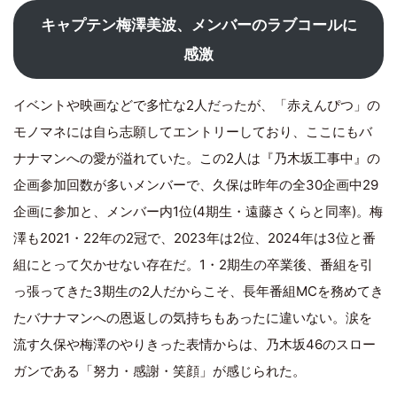
キャプテン梅澤美波、メンバーのラブコールに
感激
イベントや映画などで多忙な2人だったが、「赤えんぴつ」の
モノマネには自ら志願してエントリーしており、ここにもバ
ナナマンへの愛が溢れていた。この2人は『乃木坂工事中』の
企画参加回数が多いメンバーで、久保は昨年の全30企画中29
企画に参加と、メンバー内1位(4期生・遠藤さくらと同率)。梅
澤も2021・22年の2冠で、2023年は2位、2024年は3位と番
組にとって欠かせない存在だ。1・2期生の卒業後、番組を引
っ張ってきた3期生の2人だからこそ、長年番組MCを務めてき
たバナナマンへの恩返しの気持ちもあったに違いない。涙を
流す久保や梅澤のやりきった表情からは、乃木坂46のスロー
ガンである「努力・感謝・笑顔」が感じられた。