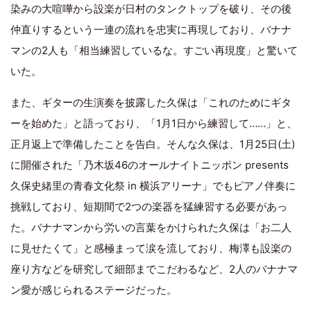
染みの大喧嘩から設楽が日村のタンクトップを破り、その後
仲直りするという一連の流れを忠実に再現しており、バナナ
マンの2人も「相当練習しているな。すごい再現度」と驚いて
いた。
また、ギターの生演奏を披露した久保は「これのためにギタ
ーを始めた」と語っており、「1月1日から練習して……」と、
正月返上で準備したことを告白。そんな久保は、1月25日(土)
に開催された「乃木坂46のオールナイトニッポン presents
久保史緒里の青春文化祭 in 横浜アリーナ」でもピアノ伴奏に
挑戦しており、短期間で2つの楽器を猛練習する必要があっ
た。バナナマンから労いの言葉をかけられた久保は「お二人
に見せたくて」と感極まって涙を流しており、梅澤も設楽の
座り方などを研究して細部までこだわるなど、2人のバナナマ
ン愛が感じられるステージだった。