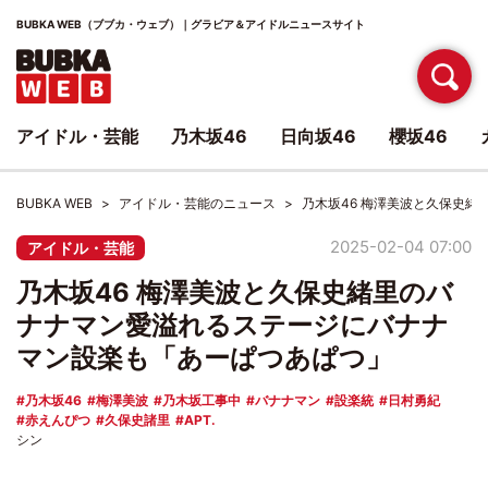
BUBKA WEB（ブブカ・ウェブ）｜グラビア＆アイドルニュースサイト
アイドル・芸能
乃木坂46
日向坂46
櫻坂46
BUBKA WEB
アイドル・芸能のニュース
乃木坂46 梅澤美波と久保史
2025-02-04 07:00
アイドル・芸能
乃木坂46 梅澤美波と久保史緒里のバ
ナナマン愛溢れるステージにバナナ
マン設楽も「あーぱつあぱつ」
乃木坂46
梅澤美波
乃木坂工事中
バナナマン
設楽統
日村勇紀
赤えんぴつ
久保史諸里
APT.
シン