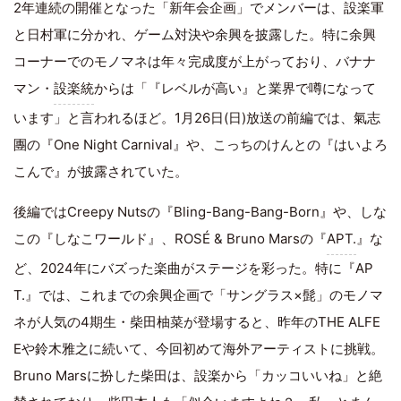
2年連続の開催となった「新年会企画」でメンバーは、設楽軍
と日村軍に分かれ、ゲーム対決や余興を披露した。特に余興
コーナーでのモノマネは年々完成度が上がっており、バナナ
マン・
設楽統
からは「『レベルが高い』と業界で噂になって
います」と言われるほど。1月26日(日)放送の前編では、氣志
團の『One Night Carnival』や、こっちのけんとの『はいよろ
こんで』が披露されていた。
後編ではCreepy Nutsの『Bling-Bang-Bang-Born』や、しな
この『しなこワールド』、ROSÉ & Bruno Marsの『
APT.
』な
ど、2024年にバズった楽曲がステージを彩った。特に『AP
T.』では、これまでの余興企画で「サングラス×髭」のモノマ
ネが人気の4期生・柴田柚菜が登場すると、昨年のTHE ALFE
Eや鈴木雅之に続いて、今回初めて海外アーティストに挑戦。
Bruno Marsに扮した柴田は、設楽から「カッコいいね」と絶