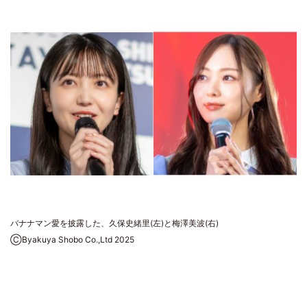
バナナマン愛を披露した、久保史緒里(左)と梅澤美波(右)
ⒸByakuya Shobo Co.,Ltd 2025