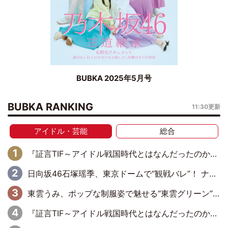
BUBKA 2025年5月号
BUBKA RANKING
11:30更新
アイドル・芸能
総合
『証言TIF～アイドル戦国時代とはなんだったのか～』第6回：でんぱ組.inc・古川未鈴×相沢梨紗「『ハロプロやりたかったな』って言ったら、夢眠ねむさんに『てめえはでんぱ組．incなんだよ！』って肩パンされて(笑)」
日向坂46石塚瑶季、東京ドームで“観戦バレ”！ ナイツ・塙も認めた「巨人に詳しすぎるアイドル」は元VENUSスクール生で杉内コーチ推し⁉
東雲うみ、ポップな制服姿で魅せる“東雲グリーン”の正体
『証言TIF～アイドル戦国時代とはなんだったのか～』第8回：Negicco・Nao☆×Megu×Kaede「東京からオファーが来たのと、梨の皮剥きとどっちが大事なんだって」