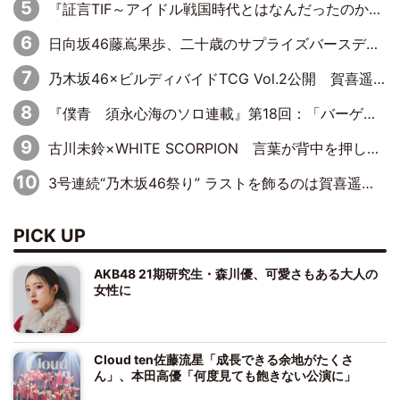
『証言TIF～アイドル戦国時代とはなんだったのか～』第10回：さくら学院・武藤彩未×飯田らうら「正直、中3で辞めるというのを信じてなくて。そう言われてはいたけど、嘘でしょって」
日向坂46藤嶌果歩、二十歳のサプライズバースデーに大喜び「頼られる先輩になれるように努力していきたい」
乃木坂46×ビルディバイドTCG Vol.2公開 賀喜遥香＆田村真佑が『京まふ』ステージに登壇
『僕青 須永心海のソロ連載』第18回：「バーゲンセールハンターみうな inしまむら」編
古川未鈴×WHITE SCORPION 言葉が背中を押した“それぞれの決意”
3号連続“乃木坂46祭り” ラストを飾るのは賀喜遥香…5年ぶりの登場に「5年分大人になった私を見ていただけたら」
PICK UP
AKB48 21期研究生・森川優、可愛さもある大人の
女性に
Cloud ten佐藤流星「成長できる余地がたくさ
ん」、本田高優「何度見ても飽きない公演に」