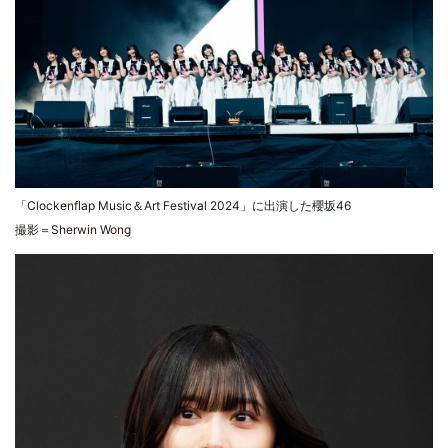
「Clockenflap Music＆Art Festival 2024」に出演した櫻坂46
撮影＝Sherwin Wong