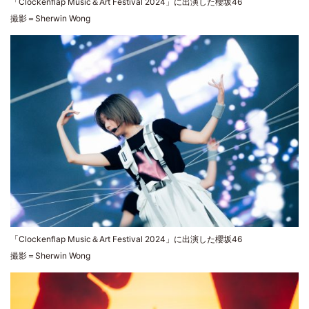
「Clockenflap Music＆Art Festival 2024」に出演した櫻坂46
撮影＝Sherwin Wong
「Clockenflap Music＆Art Festival 2024」に出演した櫻坂46
撮影＝Sherwin Wong