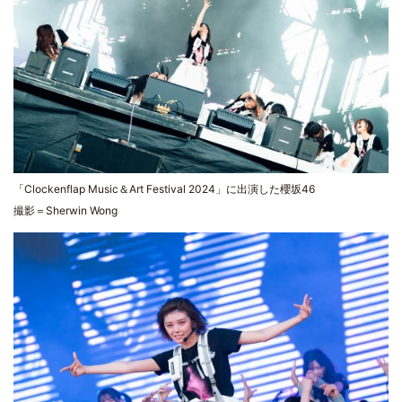
「Clockenflap Music＆Art Festival 2024」に出演した櫻坂46
撮影＝Sherwin Wong