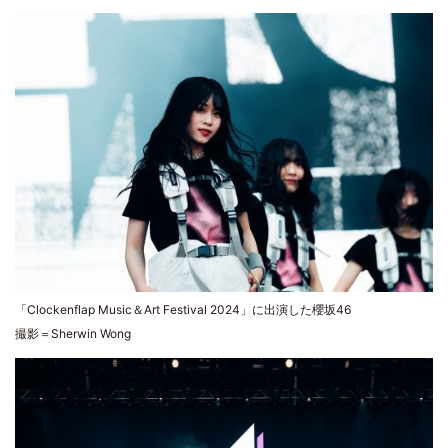
「Clockenflap Music＆Art Festival 2024」に出演した櫻坂46
撮影＝Sherwin Wong