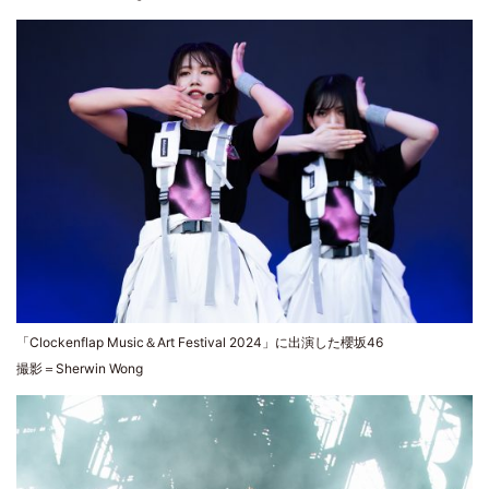
「Clockenflap Music＆Art Festival 2024」に出演した櫻坂46
撮影＝Sherwin Wong