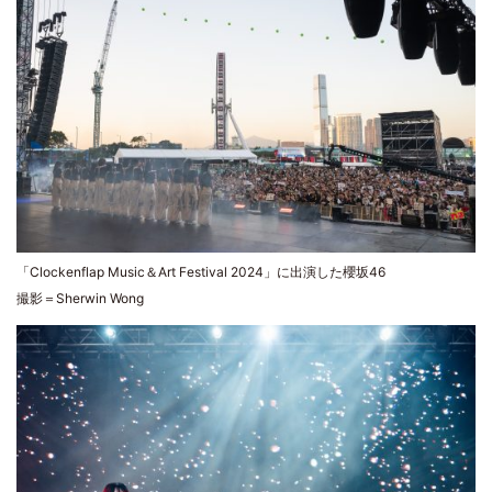
「Clockenflap Music＆Art Festival 2024」に出演した櫻坂46
撮影＝Sherwin Wong