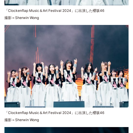
「Clockenflap Music＆Art Festival 2024」に出演した櫻坂46
撮影＝Sherwin Wong
「Clockenflap Music＆Art Festival 2024」に出演した櫻坂46
撮影＝Sherwin Wong