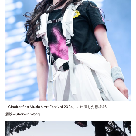
「Clockenflap Music＆Art Festival 2024」に出演した櫻坂46
撮影＝Sherwin Wong