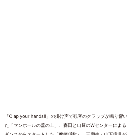
「Clap your hands!!」の掛け声で観客のクラップが鳴り響い
た「マンホールの蓋の上」、森田と山﨑のWセンターによる
ダンスからスタートした「摩擦係数」、三期生・山下瞳月が