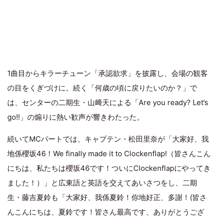
1曲目からキラーチューン「承認欲求」を披露し、会場の観客
の目をくぎづけに。続く「何歳の頃に戻りたいのか？」で
は、センターの二期生・山﨑天による「Are you ready? Let’s
go!!」の煽りに熱い歓声が響きわたった。
続いてMCパートでは、キャプテン・松田里奈が「大家好、我
地係櫻坂46！We finally made it to Clockenflap!（皆さんこん
にちは、私たちは櫻坂46です！ついにClockenflapにやってき
ました！）」と広東語と英語を交えてあいさつをし、二期
生・藤吉夏鈴も「大家好、我係夏鈴！你地好正、多謝！(皆さ
んこんにちは、夏鈴です！皆さん最高です、ありがとうござ