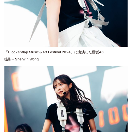
「Clockenflap Music＆Art Festival 2024」に出演した櫻坂46
撮影＝Sherwin Wong