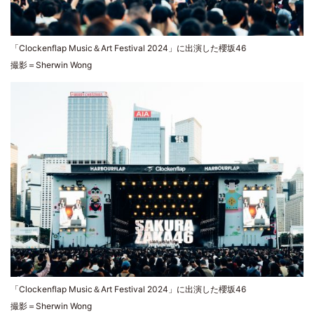
「Clockenflap Music＆Art Festival 2024」に出演した櫻坂46
撮影＝Sherwin Wong
「Clockenflap Music＆Art Festival 2024」に出演した櫻坂46
撮影＝Sherwin Wong