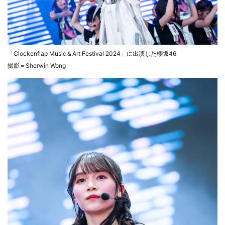
「Clockenflap Music＆Art Festival 2024」に出演した櫻坂46
撮影＝Sherwin Wong