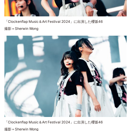
「Clockenflap Music＆Art Festival 2024」に出演した櫻坂46
撮影＝Sherwin Wong
「Clockenflap Music＆Art Festival 2024」に出演した櫻坂46
撮影＝Sherwin Wong