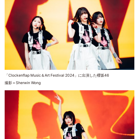
「Clockenflap Music＆Art Festival 2024」に出演した櫻坂46
撮影＝Sherwin Wong