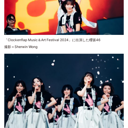
「Clockenflap Music＆Art Festival 2024」に出演した櫻坂46
撮影＝Sherwin Wong