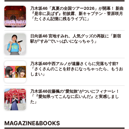
乃木坂46「真夏の全国ツアー2026」が開幕！ 新曲
『是非に及ばず』初披露、新キャプテン・菅原咲月
「たくさん記憶に残るライブに」
日向坂46 宮地すみれ、人気グッズの再販に「新宿
駅が“すみ”でいっぱいになっちゃう」
乃木坂46中西アルノが遠藤さくらに完落ち寸前?
「さくさんのことを好きになっちゃったら、もうお
しまい」
乃木坂46佐藤楓の“愛知旅”がついにフィナーレ！
「『愛知県ってこんなに広いんだ』と実感しまし
た」
MAGAZINE&BOOKS