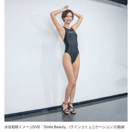
水谷彩咲イメージDVD「Smile Beauty」(ラインコミュニケーションズ)取材