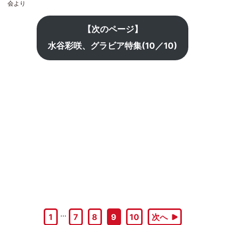
会より
【次のページ】
水谷彩咲、グラビア特集(10／10)
…
1
7
8
9
10
次へ