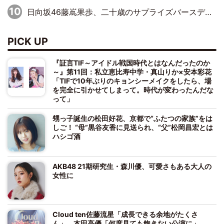
日向坂46藤嶌果歩、二十歳のサプライズバースデーに大喜び「頼られる先輩になれるように努力していきたい」
PICK UP
『証言TIF～アイドル戦国時代とはなんだったのか
～』第11回：私立恵比寿中学・真山りか×安本彩花
「TIFで10年ぶりのキョンシーメイクをしたら、場
を完全に引かせてしまって。時代が変わったんだな
って」
甥っ子誕生の松田好花、京都で“ふたつの家族”をは
しご！ “母”黒谷友香に見送られ、“父”松岡昌宏とは
ハシゴ酒
AKB48 21期研究生・森川優、可愛さもある大人の
女性に
Cloud ten佐藤流星「成長できる余地がたくさ
ん」、本田高優「何度見ても飽きない公演に」