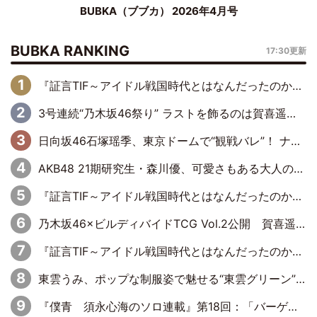
BUBKA（ブブカ） 2026年4月号
BUBKA RANKING
17:30更新
『証言TIF～アイドル戦国時代とはなんだったのか～』第6回：でんぱ組.inc・古川未鈴×相沢梨紗「『ハロプロやりたかったな』って言ったら、夢眠ねむさんに『てめえはでんぱ組．incなんだよ！』って肩パンされて(笑)」
3号連続“乃木坂46祭り” ラストを飾るのは賀喜遥香…5年ぶりの登場に「5年分大人になった私を見ていただけたら」
日向坂46石塚瑶季、東京ドームで“観戦バレ”！ ナイツ・塙も認めた「巨人に詳しすぎるアイドル」は元VENUSスクール生で杉内コーチ推し⁉
AKB48 21期研究生・森川優、可愛さもある大人の女性に
『証言TIF～アイドル戦国時代とはなんだったのか～』第10回：さくら学院・武藤彩未×飯田らうら「正直、中3で辞めるというのを信じてなくて。そう言われてはいたけど、嘘でしょって」
乃木坂46×ビルディバイドTCG Vol.2公開 賀喜遥香＆田村真佑が『京まふ』ステージに登壇
『証言TIF～アイドル戦国時代とはなんだったのか～』第8回：Negicco・Nao☆×Megu×Kaede「東京からオファーが来たのと、梨の皮剥きとどっちが大事なんだって」
東雲うみ、ポップな制服姿で魅せる“東雲グリーン”の正体
『僕青 須永心海のソロ連載』第18回：「バーゲンセールハンターみうな inしまむら」編