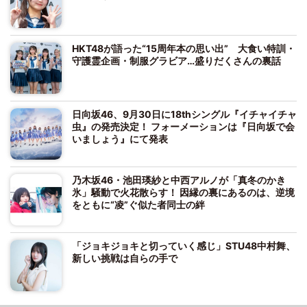
HKT48が語った“15周年本の思い出” 大食い特訓・
守護霊企画・制服グラビア…盛りだくさんの裏話
日向坂46、9月30日に18thシングル『イチャイチャ
虫』の発売決定！ フォーメーションは『日向坂で会
いましょう』にて発表
乃木坂46・池田瑛紗と中西アルノが「真冬のかき
氷」騒動で火花散らす！ 因縁の裏にあるのは、逆境
をともに“凌”ぐ似た者同士の絆
「ジョキジョキと切っていく感じ」STU48中村舞、
新しい挑戦は自らの手で