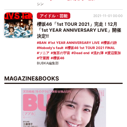
シン
アイドル・芸能
2021-11-01 00:00
櫻坂46「1st TOUR 2021」完走！12月
「1st YEAR ANNIVERSARY LIVE」開催
決定!!
BAN
1st YEAR ANNIVERSARY LIVE
櫻坂の詩
Nobody's fault
櫻坂46 1st TOUR 2021 FINAL
ソニア
無言の宇宙
Dead end
流れ弾
渡辺梨加
守屋茜
櫻坂46
BUBKA編集部
MAGAZINE&BOOKS