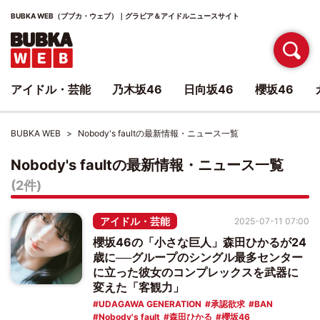
BUBKA WEB（ブブカ・ウェブ）｜グラビア＆アイドルニュースサイト
アイドル・芸能
乃木坂46
日向坂46
櫻坂46
BUBKA WEB
Nobody's faultの最新情報・ニュース一覧
Nobody's faultの最新情報・ニュース一覧
(2件)
アイドル・芸能
2025-07-11 07:00
櫻坂46の「小さな巨人」森田ひかるが24
歳に──グループのシングル最多センター
に立った彼女のコンプレックスを武器に
変えた「客観力」
UDAGAWA GENERATION
承認欲求
BAN
Nobody's fault
森田ひかる
櫻坂46