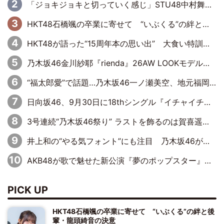
「ジョキジョキと切っていく感じ」STU48中村舞、新しい挑戦は自らの手で
HKT48石橋颯の卒業に寄せて “いぶくる”の絆と後輩・龍頭綺音の決意
HKT48が語った“15周年本の思い出” 大食い特訓・守護霊企画・制服グラビア…盛りだくさんの裏話
乃木坂46金川紗耶『rienda』26AW LOOKモデルに就任
“福太郎愛”で話題…乃木坂46一ノ瀬美空、地元福岡『めんべい25周年トップサポーター』に就任
日向坂46、9月30日に18thシングル『イチャイチャ虫』の発売決定！ フォーメーションは『日向坂で会いましょう』にて発表
3号連続“乃木坂46祭り” ラストを飾るのは賀喜遥香…5年ぶりの登場に「5年分大人になった私を見ていただけたら」
井上和の“やる気フォント”にも注目 乃木坂46が挑んだ書道パフォーマンスの舞台裏
AKB48が歌で魅せた新公演『夢のポップスター』 初日から全身全霊のステージ
PICK UP
HKT48石橋颯の卒業に寄せて “いぶくる”の絆と後
輩・龍頭綺音の決意