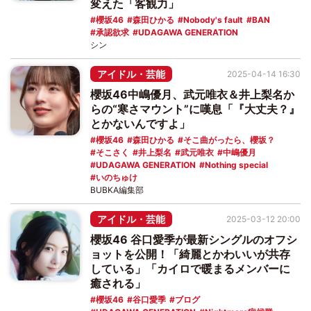
変えた「客観力」
櫻坂46
森田ひかる
Nobody's fault
BAN
承認欲求
UDAGAWA GENERATION
シン
アイドル・芸能
2025-04-14 16:30
櫻坂46中嶋優月、武元唯衣＆井上梨名か
らの“寒さマウント”に嘆息「『大丈夫？』
とかないんですよ」
櫻坂46
森田ひかる
そこ曲がったら、櫻坂？
そこさく
井上梨名
武元唯衣
中嶋優月
UDAGAWA GENERATION
Nothing special
いのちゅけ
BUBKA編集部
アイドル・芸能
2025-03-12 20:00
櫻坂46 谷口愛季が最新シングルのオフシ
ョットを公開！「綺麗とかわいいが共存
している」「カイロで暖まるメンバーに
癒される」
櫻坂46
谷口愛季
ブログ