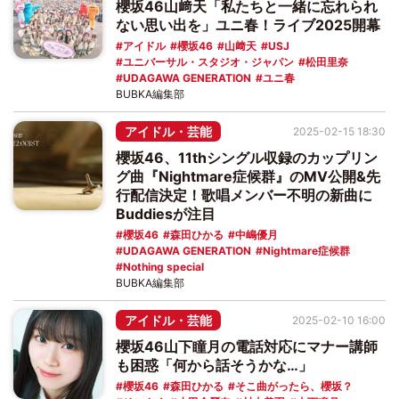
櫻坂46山﨑天「私たちと一緒に忘れられ
ない思い出を」ユニ春！ライブ2025開幕
アイドル
櫻坂46
山﨑天
USJ
ユニバーサル・スタジオ・ジャパン
松田里奈
UDAGAWA GENERATION
ユニ春
BUBKA編集部
アイドル・芸能
2025-02-15 18:30
櫻坂46、11thシングル収録のカップリン
グ曲『Nightmare症候群』のMV公開&先
行配信決定！歌唱メンバー不明の新曲に
Buddiesが注目
櫻坂46
森田ひかる
中嶋優月
UDAGAWA GENERATION
Nightmare症候群
Nothing special
BUBKA編集部
アイドル・芸能
2025-02-10 16:00
櫻坂46山下瞳月の電話対応にマナー講師
も困惑「何から話そうかな…」
櫻坂46
森田ひかる
そこ曲がったら、櫻坂？