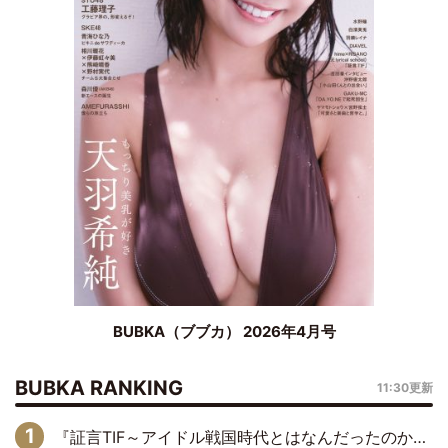
BUBKA（ブブカ） 2026年4月号
BUBKA RANKING
11:30更新
『証言TIF～アイドル戦国時代とはなんだったのか～』第6回：でんぱ組.inc・古川未鈴×相沢梨紗「『ハロプロやりたかったな』って言ったら、夢眠ねむさんに『てめえはでんぱ組．incなんだよ！』って肩パンされて(笑)」