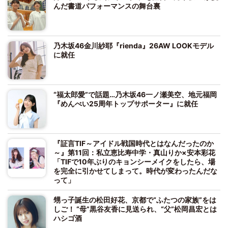
んだ書道パフォーマンスの舞台裏
乃木坂46金川紗耶『rienda』26AW LOOKモデル
に就任
“福太郎愛”で話題…乃木坂46一ノ瀬美空、地元福岡
『めんべい25周年トップサポーター』に就任
『証言TIF～アイドル戦国時代とはなんだったのか
～』第11回：私立恵比寿中学・真山りか×安本彩花
「TIFで10年ぶりのキョンシーメイクをしたら、場
を完全に引かせてしまって。時代が変わったんだな
って」
甥っ子誕生の松田好花、京都で“ふたつの家族”をは
しご！ “母”黒谷友香に見送られ、“父”松岡昌宏とは
ハシゴ酒