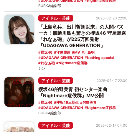
UDAGAWA GENERATION
Nightmare症候群
BUBKA編集部
アイドル・芸能
2025-02-20 22:00
「上島竜兵、出川哲朗以来」の人間バズ
ーカ！麒麟川島も驚きの櫻坂46 守屋麗奈
「れなぁ砲」が225万回発射
『UDAGAWA GENERATION』
櫻坂46
守屋麗奈
MV
川島明
UDAGAWA GENERATION
Nothing special
れなぁ砲
Nigthmare症候群
シン
アイドル・芸能
2025-02-17 22:00
櫻坂46的野美青 初センター楽曲
『Nightmare症候群』MV公開
櫻坂46
櫻坂46三期生
的野美青
UDAGAWA GENERATION
Nightmare症候群
BUBKA編集部
アイドル・芸能
2025-02-17 04:00