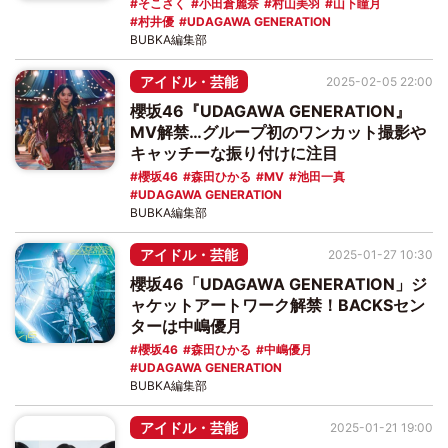
そこさく
小田倉麗奈
村山美羽
山下瞳月
村井優
UDAGAWA GENERATION
BUBKA編集部
アイドル・芸能
2025-02-05 22:00
櫻坂46『UDAGAWA GENERATION』
MV解禁…グループ初のワンカット撮影や
キャッチーな振り付けに注目
櫻坂46
森田ひかる
MV
池田一真
UDAGAWA GENERATION
BUBKA編集部
アイドル・芸能
2025-01-27 10:30
櫻坂46「UDAGAWA GENERATION」ジ
ャケットアートワーク解禁！BACKSセン
ターは中嶋優月
櫻坂46
森田ひかる
中嶋優月
UDAGAWA GENERATION
BUBKA編集部
アイドル・芸能
2025-01-21 19:00