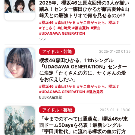
2025年、櫻坂46は原点回帰の3人が揃い
踏み！センター森田ひかるが藤吉夏鈴&山
﨑天との最強トリオで何を見せるのか!?
櫻坂46
森田ひかる
そこ曲がったら、櫻坂？
そこさく
山﨑天
藤吉夏鈴
新曲
UDAGAWA GENERATION
シン
アイドル・芸能
2025-01-20 01:25
櫻坂46森田ひかる、11thシングル
『UDAGAWA GENERATION』センター
に決定「たくさんの方に、たくさんの愛
をお伝えしたい」
櫻坂46
森田ひかる
そこ曲がったら、櫻坂？
UDAGAWA GENERATION
選抜発表
BUBKA編集部
アイドル・芸能
2025-01-11 18:30
「今までのすべては通過点」櫻坂46が東
西ドーム5Daysを発表！最新シングル
「宇田川世代」に流れる欅坂の血の行方