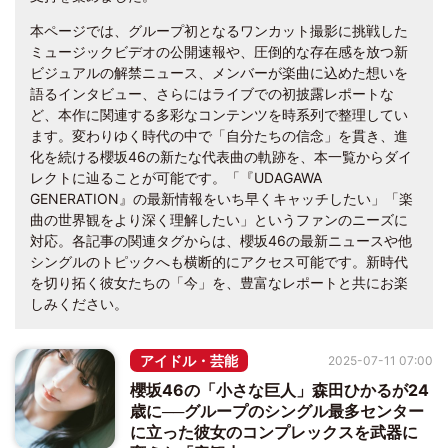
本ページでは、グループ初となるワンカット撮影に挑戦した
ミュージックビデオの公開速報や、圧倒的な存在感を放つ新
ビジュアルの解禁ニュース、メンバーが楽曲に込めた想いを
語るインタビュー、さらにはライブでの初披露レポートな
ど、本作に関連する多彩なコンテンツを時系列で整理してい
ます。変わりゆく時代の中で「自分たちの信念」を貫き、進
化を続ける櫻坂46の新たな代表曲の軌跡を、本一覧からダイ
レクトに辿ることが可能です。「『UDAGAWA
GENERATION』の最新情報をいち早くキャッチしたい」「楽
曲の世界観をより深く理解したい」というファンのニーズに
対応。各記事の関連タグからは、櫻坂46の最新ニュースや他
シングルのトピックへも横断的にアクセス可能です。新時代
を切り拓く彼女たちの「今」を、豊富なレポートと共にお楽
しみください。
アイドル・芸能
2025-07-11 07:00
櫻坂46の「小さな巨人」森田ひかるが24
歳に──グループのシングル最多センター
に立った彼女のコンプレックスを武器に