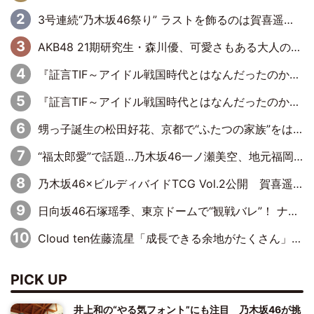
3号連続“乃木坂46祭り” ラストを飾るのは賀喜遥香…5年ぶりの登場に「5年分大人になった私を見ていただけたら」
AKB48 21期研究生・森川優、可愛さもある大人の女性に
『証言TIF～アイドル戦国時代とはなんだったのか～』第11回：私立恵比寿中学・真山りか×安本彩花「TIFで10年ぶりのキョンシーメイクをしたら、場を完全に引かせてしまって。時代が変わったんだなって」
『証言TIF～アイドル戦国時代とはなんだったのか～』第10回：さくら学院・武藤彩未×飯田らうら「正直、中3で辞めるというのを信じてなくて。そう言われてはいたけど、嘘でしょって」
甥っ子誕生の松田好花、京都で“ふたつの家族”をはしご！ “母”黒谷友香に見送られ、“父”松岡昌宏とはハシゴ酒
“福太郎愛”で話題…乃木坂46一ノ瀬美空、地元福岡『めんべい25周年トップサポーター』に就任
乃木坂46×ビルディバイドTCG Vol.2公開 賀喜遥香＆田村真佑が『京まふ』ステージに登壇
日向坂46石塚瑶季、東京ドームで“観戦バレ”！ ナイツ・塙も認めた「巨人に詳しすぎるアイドル」は元VENUSスクール生で杉内コーチ推し⁉
Cloud ten佐藤流星「成長できる余地がたくさん」、本田高優「何度見ても飽きない公演に」
PICK UP
井上和の“やる気フォント”にも注目 乃木坂46が挑