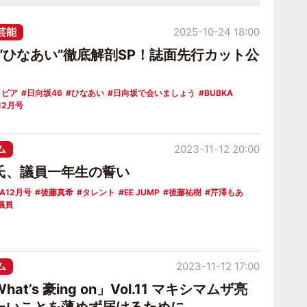
芸能
2025-10-24 18:00
“ひなあい”徹底解剖SP！誌面先行カット公
ラビア
日向坂46
ひなあい
日向坂で会いましょう
BUBKA
12月号
ム
2023-11-12 20:00
氏、議員一年生の誓い
KA12月号
後藤真希
タレント
EE JUMP
後藤祐樹
芹澤もあ
議員
ム
2023-11-12 17:00
at’s 豪ing on」Vol.11 マキシマムザ亮