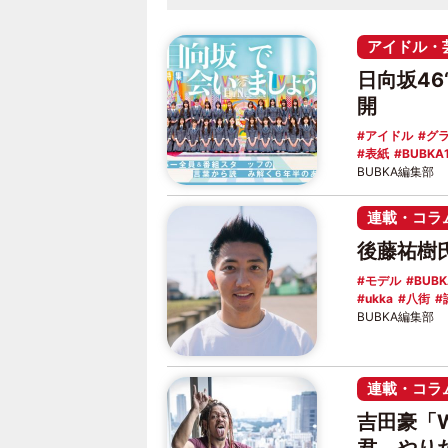
アイドル・
日向坂46
開
アイドル
グ
表紙
BUBKA
BUBKA編集部
連載・コラ
後藤祐樹
モデル
BUB
ukka
八街
BUBKA編集部
連載・コラ
吉田豪「Wh