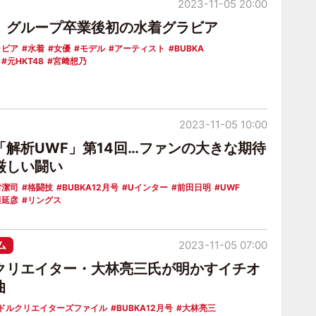
2023-11-05 20:00
、グループ卒業後初の水着グラビア
ラビア
水着
女優
モデル
アーティスト
BUBKA
元HKT48
宮﨑想乃
2023-11-05 10:00
「解析UWF」第14回…ファンの大きな期待
厳しい闘い
村潔司
格闘技
BUBKA12月号
Uインター
前田日明
UWF
田延彦
リングス
ム
2023-11-05 07:00
クリエイター・大林亮三氏が明かすイチオ
曲
ドルクリエイターズファイル
BUBKA12月号
大林亮三