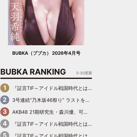
BUBKA（ブブカ） 2026年4月号
BUBKA RANKING
5:30更新
『証言TIF～アイドル戦国時代とはなんだったのか～』第6回：でんぱ組.inc・古川未鈴×相沢梨紗「『ハロプロやりたかったな』って言ったら、夢眠ねむさんに『てめえはでんぱ組．incなんだよ！』って肩パンされて(笑)」
3号連続“乃木坂46祭り” ラストを飾るのは賀喜遥香…5年ぶりの登場に「5年分大人になった私を見ていただけたら」
AKB48 21期研究生・森川優、可愛さもある大人の女性に
『証言TIF～アイドル戦国時代とはなんだったのか～』第11回：私立恵比寿中学・真山りか×安本彩花「TIFで10年ぶりのキョンシーメイクをしたら、場を完全に引かせてしまって。時代が変わったんだなって」
『証言TIF～アイドル戦国時代とはなんだったのか～』第10回：さくら学院・武藤彩未×飯田らうら「正直、中3で辞めるというのを信じてなくて。そう言われてはいたけど、嘘でしょって」