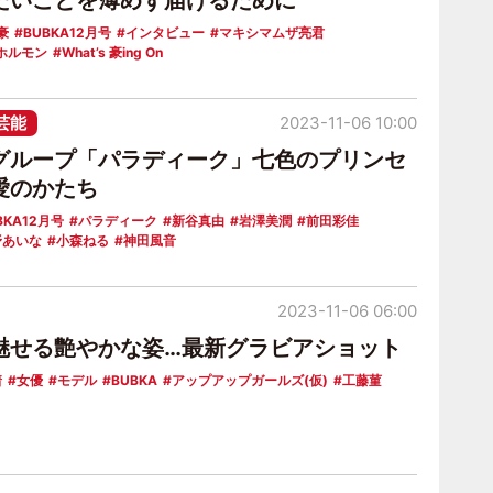
たいことを薄めず届けるために
豪
BUBKA12月号
インタビュー
マキシマムザ亮君
 ホルモン
What’s 豪ing On
芸能
2023-11-06 10:00
グループ「パラディーク」七色のプリンセ
愛のかたち
BKA12月号
パラディーク
新谷真由
岩澤美潤
前田彩佳
野あいな
小森ねる
神田風音
2023-11-06 06:00
魅せる艶やかな姿…最新グラビアショット
着
女優
モデル
BUBKA
アップアップガールズ(仮)
工藤菫