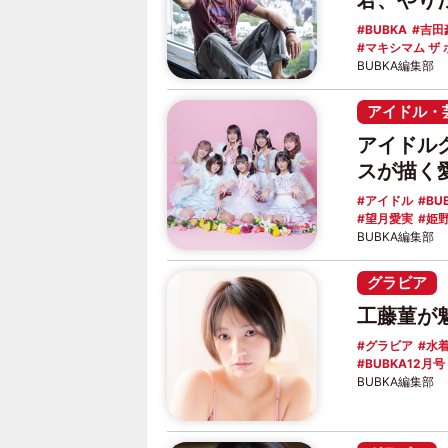
君、やり
BUBKA
吉田
マキシマム ザ
BUBKA編集部
アイドル・
アイドル
スが描く
アイドル
BU
望月愛実
姫
BUBKA編集部
グラビア
工藤菫が
グラビア
水
BUBKA12月号
BUBKA編集部