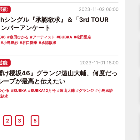
芸能
2023-11-02 06:00
7thシングル『承認欲求』＆「3rd TOUR
メンバーアンケート
46
森田ひかる
アーティスト
BUBKA
松田里奈
小島凪紗
谷口愛季
承認欲求
芸能
2023-11-01 18:00
響け櫻坂46』グランジ遠山大輔、何度だっ
ループが最高と伝えたい
ひかる
BUBKA
BUBKA12月号
遠山大輔
グランジ
小島凪紗
認欲求
…
2
3
5