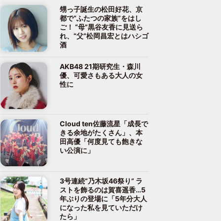
甥っ子誕生の松田好花、京
都で“ふたつの家族”をはし
ご！ “母”黒谷友香に見送ら
れ、“父”松岡昌宏とはハシゴ
酒
AKB48 21期研究生・森川
優、可愛さもある大人の女
性に
Cloud ten佐藤流星「成長で
きる余地がたくさん」、本
田高優「何度見ても飽きな
い公演に」
3号連続“乃木坂46祭り” ラ
ストを飾るのは賀喜遥香…5
年ぶりの登場に「5年分大人
になった私を見ていただけ
たら」