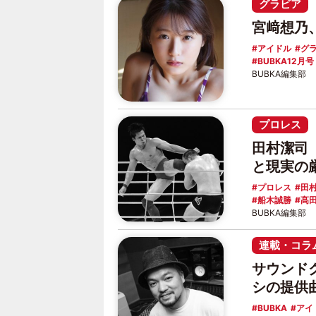
グラビア
宮﨑想乃
アイドル
グ
BUBKA12月号
BUBKA編集部
プロレス
田村潔司
と現実の
プロレス
田
船木誠勝
髙
BUBKA編集部
連載・コラ
サウンド
シの提供
BUBKA
アイ