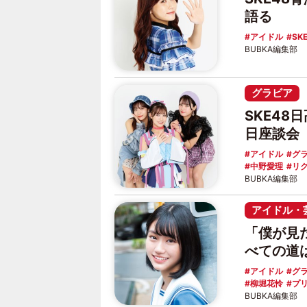
語る
アイドル
SK
BUBKA編集部
グラビア
SKE48
日座談会
アイドル
グ
中野愛理
リ
BUBKA編集部
アイドル・
「僕が見
べての道
アイドル
グ
柳堀花怜
プ
BUBKA編集部