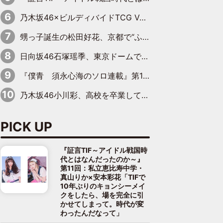
乃木坂46×ビルディバイドTCG Vol.2公開 賀喜遥香＆田村真佑が『京まふ』ステージに登壇
甥っ子誕生の松田好花、京都で“ふたつの家族”をはしご！ “母”黒谷友香に見送られ、“父”松岡昌宏とはハシゴ酒
日向坂46石塚瑶季、東京ドームで“観戦バレ”！ ナイツ・塙も認めた「巨人に詳しすぎるアイドル」は元VENUSスクール生で杉内コーチ推し⁉
『僕青 須永心海のソロ連載』第18回：「バーゲンセールハンターみうな inしまむら」編
乃木坂46小川彩、高校を卒業して初めてのグラビア「大人になった感じがしました(笑)」
PICK UP
『証言TIF～アイドル戦国時
代とはなんだったのか～』
第11回：私立恵比寿中学・
真山りか×安本彩花「TIFで
10年ぶりのキョンシーメイ
クをしたら、場を完全に引
かせてしまって。時代が変
わったんだなって」