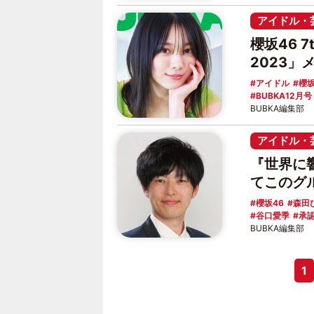
アイドル・
櫻坂46 
2023」
アイドル
櫻坂
BUBKA12月号
BUBKA編集部
アイドル・
『世界に
てこのグ
櫻坂46
森田
谷口愛季
承
BUBKA編集部
1