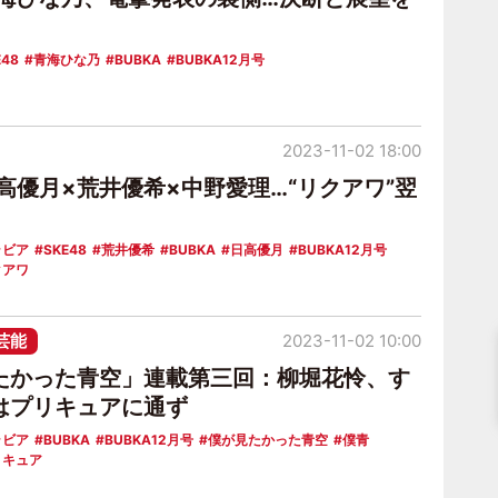
E48
青海ひな乃
BUBKA
BUBKA12月号
2023-11-02 18:00
日高優月×荒井優希×中野愛理…“リクアワ”翌
ラビア
SKE48
荒井優希
BUBKA
日高優月
BUBKA12月号
クアワ
芸能
2023-11-02 10:00
たかった青空」連載第三回：柳堀花怜、す
はプリキュアに通ず
ラビア
BUBKA
BUBKA12月号
僕が見たかった青空
僕青
リキュア