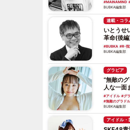
MAINAMIND
BUBKA編集部
連載・コラ
いとうせ
革命(後編
BUBKA
R-
BUBKA編集部
グラビア
“無敵の
人な一面
アイドル
グ
無敵のグラド
BUBKA編集部
アイドル・
SKE4