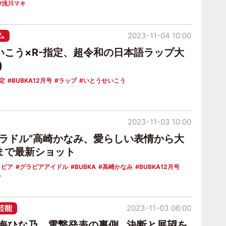
浅川マキ
ム
2023-11-04 10:00
いこう×R-指定、超令和の日本語ラップ大
)
指定
BUBKA12月号
ラップ
いとうせいこう
2023-11-03 10:00
グラドル”高崎かなみ、愛らしい表情から大
まで最新ショット
ラビア
グラビアアイドル
BUBKA
高崎かなみ
BUBKA12月号
ル
芸能
2023-11-03 06:00
8青海ひな乃、電撃発表の裏側…決断と展望を