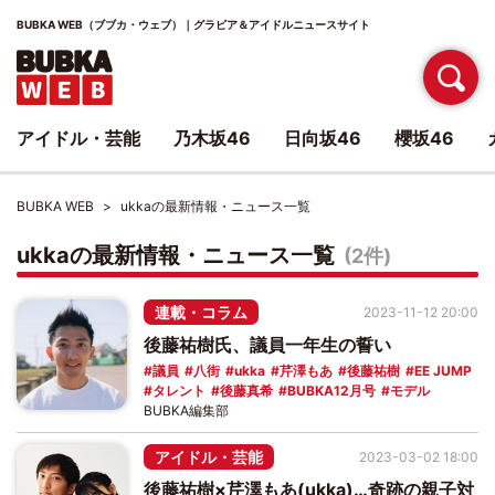
BUBKA WEB（ブブカ・ウェブ）｜グラビア＆アイドルニュースサイト
アイドル・芸能
乃木坂46
日向坂46
櫻坂46
BUBKA WEB
ukkaの最新情報・ニュース一覧
ukkaの最新情報・ニュース一覧
(2件)
連載・コラム
2023-11-12 20:00
後藤祐樹氏、議員一年生の誓い
議員
八街
ukka
芹澤もあ
後藤祐樹
EE JUMP
タレント
後藤真希
BUBKA12月号
モデル
BUBKA編集部
アイドル・芸能
2023-03-02 18:00
後藤祐樹×芹澤もあ(ukka)…奇跡の親子対