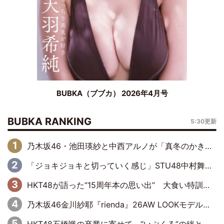
BUBKA（ブブカ） 2026年4月号
BUBKA RANKING
5:30更新
乃木坂46・池田瑛紗と中西アルノが「真冬のかき氷」騒動で火花散らす！ 因縁の裏にあるのは、逆境をともに“凌”ぐ似た者同士の絆
「ジョキジョキと切っていく感じ」STU48中村舞、新しい挑戦は自らの手で
HKT48が語った“15周年本の思い出” 大食い特訓・守護霊企画・制服グラビア…盛りだくさんの裏話
乃木坂46金川紗耶『rienda』26AW LOOKモデルに就任