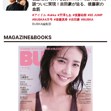
談ついに実現！吉田豪が迫る、後藤家の
血筋
アイドル
ukka
芹澤もあ
後藤祐樹
EE JUMP
BUBKA4月号
後藤真希
吉田豪
BUBKA
BUBKA編集部
MAGAZINE&BOOKS