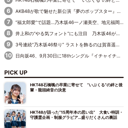
HKT48石橋颯の卒業に寄せて “いぶくる”の絆と後輩・龍頭綺音の決意
AKB48が歌で魅せた新公演『夢のポップスター』 初日から全身全霊のステージ
“福太郎愛”で話題…乃木坂46一ノ瀬美空、地元福岡『めんべい25周年トップサポーター』に就任
井上和の“やる気フォント”にも注目 乃木坂46が挑んだ書道パフォーマンスの舞台裏
3号連続“乃木坂46祭り” ラストを飾るのは賀喜遥香…5年ぶりの登場に「5年分大人になった私を見ていただけたら」
日向坂46、9月30日に18thシングル『イチャイチャ虫』の発売決定！ フォーメーションは『日向坂で会いましょう』にて発表
PICK UP
HKT48石橋颯の卒業に寄せて “いぶくる”の絆と後
輩・龍頭綺音の決意
HKT48が語った“15周年本の思い出” 大食い特訓・
守護霊企画・制服グラビア…盛りだくさんの裏話