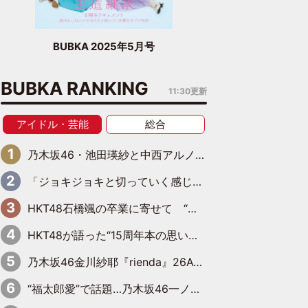
BUBKA 2025年5月号
BUBKA RANKING
11:30更新
アイドル・芸能
総合
乃木坂46・池田瑛紗と中西アルノが「真冬のかき氷」騒動で火花散らす！ 因縁の裏にあるのは、逆境をともに“凌”ぐ似た者同士の絆
「ジョキジョキと切っていく感じ」STU48中村舞、新しい挑戦は自らの手で
HKT48石橋颯の卒業に寄せて “いぶくる”の絆と後輩・龍頭綺音の決意
HKT48が語った“15周年本の思い出” 大食い特訓・守護霊企画・制服グラビア…盛りだくさんの裏話
乃木坂46金川紗耶『rienda』26AW LOOKモデルに就任
“福太郎愛”で話題…乃木坂46一ノ瀬美空、地元福岡『めんべい25周年トップサポーター』に就任