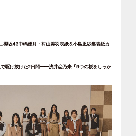
…櫻坂46中嶋優月・村山美羽表紙＆小島凪紗裏表紙カ
全員で駆け抜けた2日間━━浅井恋乃未「9つの桜をしっか