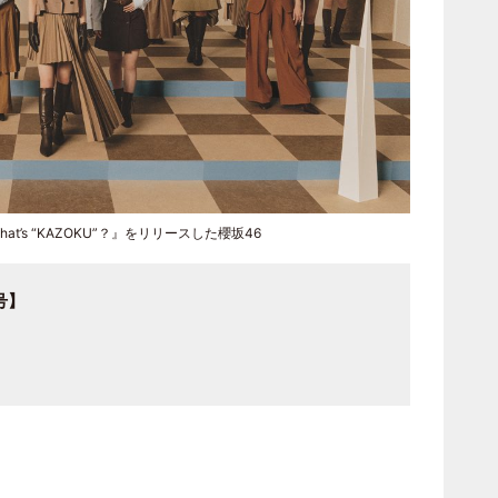
bit / What’s “KAZOKU”？』をリリースした櫻坂46
月号】