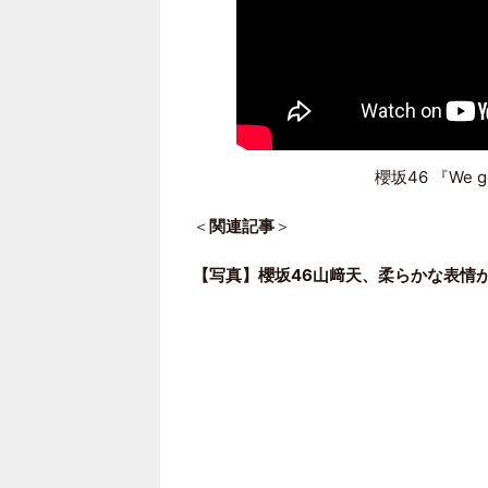
櫻坂46 『We go
＜
関連記事
＞
【写真】櫻坂46山﨑天、柔らかな表情