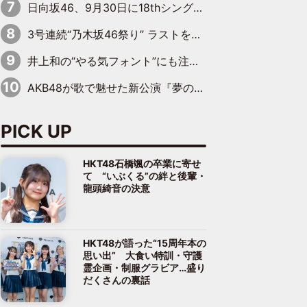
日向坂46、9月30日に18thシングル『イチャイチャ虫』の発売決定！ フォーメーションは『日向坂で会いましょう』にて発表
3号連続“乃木坂46祭り” ラストを飾るのは賀喜遥香…5年ぶりの登場に「5年分大人になった私を見ていただけたら」
井上和の“やる気フォント”にも注目 乃木坂46が挑んだ書道パフォーマンスの舞台裏
AKB48が歌で魅せた新公演『夢のポップスター』 初日から全身全霊のステージ
PICK UP
HKT48石橋颯の卒業に寄せ
て “いぶくる”の絆と後輩・
龍頭綺音の決意
HKT48が語った“15周年本の
思い出” 大食い特訓・守護
霊企画・制服グラビア…盛り
だくさんの裏話