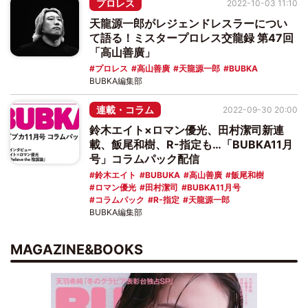
プロレス
2022-10-03 11:10
天龍源一郎がレジェンドレスラーについ
て語る！ミスタープロレス交龍録 第47回
「高山善廣」
プロレス
高山善廣
天龍源一郎
BUBKA
BUBKA編集部
連載・コラム
2022-09-30 20:00
鈴木エイト×ロマン優光、田村潔司新連
載、飯尾和樹、R-指定も…「BUBKA11月
号」コラムパック配信
鈴木エイト
BUBUKA
高山善廣
飯尾和樹
ロマン優光
田村潔司
BUBKA11月号
コラムパック
R-指定
天龍源一郎
BUBKA編集部
MAGAZINE&BOOKS