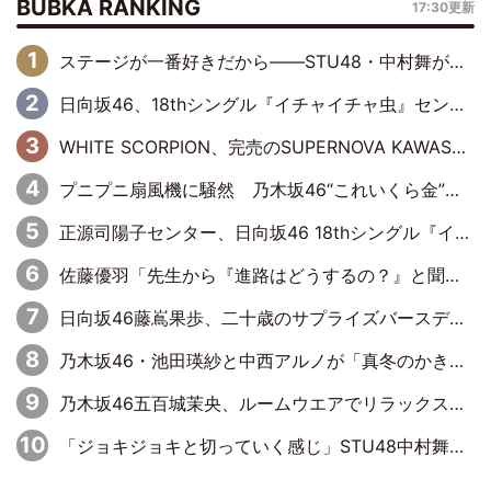
BUBKA RANKING
17:30更新
ステージが一番好きだから――STU48・中村舞が描く“これからの私”
日向坂46、18thシングル『イチャイチャ虫』センターは正源司陽子に決定& 佐藤優羽や平岡海月など、“ひなた坂46”からの選抜入りも注目！
WHITE SCORPION、完売のSUPERNOVA KAWASAKIで沸いた“着席型LIVE” 『BASE Live #16』昼公演リポート
プニプニ扇風機に騒然 乃木坂46“これいくら金”延長中は今回もわちゃわちゃ全開
正源司陽子センター、日向坂46 18thシングル『イチャイチャ虫』新ビジュアル公開
佐藤優羽「先生から『進路はどうするの？』と聞かれて。『実は……』とXのトレンドで1位になっているスマホを見せました」【日向坂46『五期生LIVE』開催記念 五期生“変革”ドキュメンタリー③】
日向坂46藤嶌果歩、二十歳のサプライズバースデーに大喜び「頼られる先輩になれるように努力していきたい」
乃木坂46・池田瑛紗と中西アルノが「真冬のかき氷」騒動で火花散らす！ 因縁の裏にあるのは、逆境をともに“凌”ぐ似た者同士の絆
乃木坂46五百城茉央、ルームウエアでリラックス「今回のグラビアを見て成長を感じていただけるとうれしい」
「ジョキジョキと切っていく感じ」STU48中村舞、新しい挑戦は自らの手で