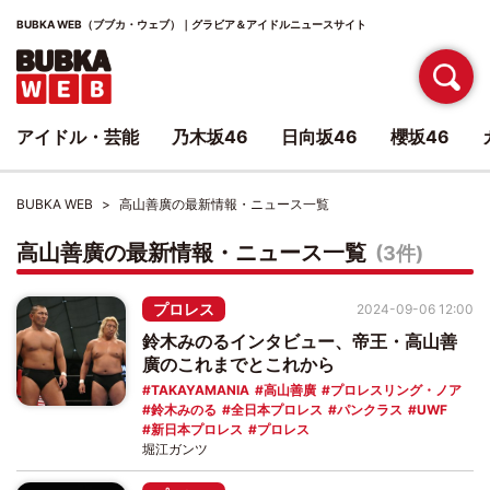
BUBKA WEB（ブブカ・ウェブ）｜グラビア＆アイドルニュースサイト
アイドル・芸能
乃木坂46
日向坂46
櫻坂46
BUBKA WEB
高山善廣の最新情報・ニュース一覧
高山善廣の最新情報・ニュース一覧
(3件)
プロレス
2024-09-06 12:00
鈴木みのるインタビュー、帝王・高山善
廣のこれまでとこれから
TAKAYAMANIA
高山善廣
プロレスリング・ノア
鈴木みのる
全日本プロレス
パンクラス
UWF
新日本プロレス
プロレス
堀江ガンツ