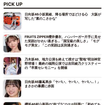
PICK UP
日向坂46小坂菜緒、帰る場所でほどける心 大阪が
写した“素のこさかな”
FRUITS ZIPPER櫻井優衣、ハンバーガー片手に見せ
た笑顔がかわい過ぎる…「国宝級の美しさ」「モグ
モグ美女」「この笑顔は反則過ぎる」
乃木坂46、地方公演を終えて残すは“聖地”明治神宮
野球場！ 最終の福岡公演では吉田綾乃クリスティー
の『卒業セレモニー』を開催
日向坂46藤嶌果歩「ヤバい、ヤバい、ヤバい…！」
まさかの暴露に赤面
櫻坂46村山美羽の“街ブラ”ロケが話題に「初めてち