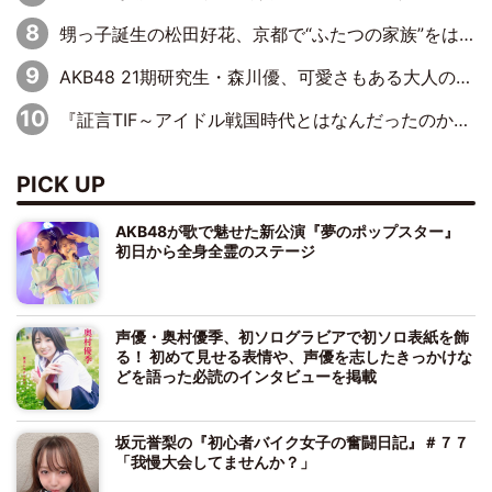
甥っ子誕生の松田好花、京都で“ふたつの家族”をはしご！ “母”黒谷友香に見送られ、“父”松岡昌宏とはハシゴ酒
AKB48 21期研究生・森川優、可愛さもある大人の女性に
『証言TIF～アイドル戦国時代とはなんだったのか～』第10回：さくら学院・武藤彩未×飯田らうら「正直、中3で辞めるというのを信じてなくて。そう言われてはいたけど、嘘でしょって」
PICK UP
AKB48が歌で魅せた新公演『夢のポップスター』
初日から全身全霊のステージ
声優・奥村優季、初ソログラビアで初ソロ表紙を飾
る！ 初めて見せる表情や、声優を志したきっかけな
どを語った必読のインタビューを掲載
坂元誉梨の『初心者バイク女子の奮闘日記』＃７７
「我慢大会してませんか？」