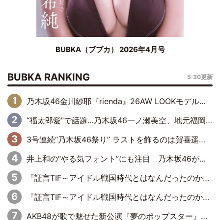
BUBKA（ブブカ） 2026年4月号
BUBKA RANKING
5:30更新
乃木坂46金川紗耶『rienda』26AW LOOKモデルに就任
“福太郎愛”で話題…乃木坂46一ノ瀬美空、地元福岡『めんべい25周年トップサポーター』に就任
3号連続“乃木坂46祭り” ラストを飾るのは賀喜遥香…5年ぶりの登場に「5年分大人になった私を見ていただけたら」
井上和の“やる気フォント”にも注目 乃木坂46が挑んだ書道パフォーマンスの舞台裏
『証言TIF～アイドル戦国時代とはなんだったのか～』第6回：でんぱ組.inc・古川未鈴×相沢梨紗「『ハロプロやりたかったな』って言ったら、夢眠ねむさんに『てめえはでんぱ組．incなんだよ！』って肩パンされて(笑)」
『証言TIF～アイドル戦国時代とはなんだったのか～』第11回：私立恵比寿中学・真山りか×安本彩花「TIFで10年ぶりのキョンシーメイクをしたら、場を完全に引かせてしまって。時代が変わったんだなって」
AKB48が歌で魅せた新公演『夢のポップスター』 初日から全身全霊のステージ