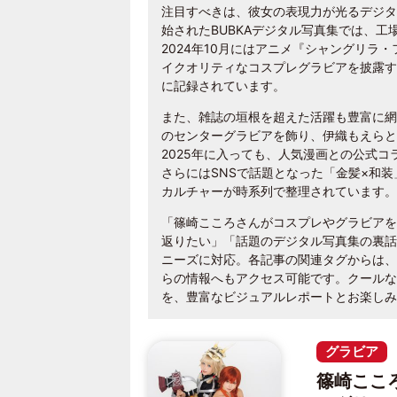
注目すべきは、彼女の表現力が光るデジタ
始されたBUBKAデジタル写真集では、
2024年10月にはアニメ『シャングリラ・
イクオリティなコスプレグラビアを披露す
に記録されています。
また、雑誌の垣根を超えた活躍も豊富に網
のセンターグラビアを飾り、伊織もえらと
2025年に入っても、人気漫画との公式
さらにはSNSで話題となった「金髪×和
カルチャーが時系列で整理されています。
「篠崎こころさんがコスプレやグラビアを
返りたい」「話題のデジタル写真集の裏話
ニーズに対応。各記事の関連タグからは、
らの情報へもアクセス可能です。クールな
を、豊富なビジュアルレポートとお楽しみ
グラビア
篠崎ここ