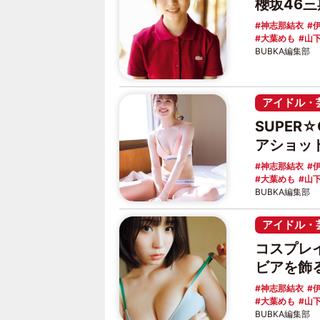
櫻坂46
神志那結衣
大葉めも
山
BUBKA編集部
アイドル・
SUPER
アショッ
神志那結衣
大葉めも
山
BUBKA編集部
アイドル・
コスプレ
ビアを飾
神志那結衣
大葉めも
山
BUBKA編集部