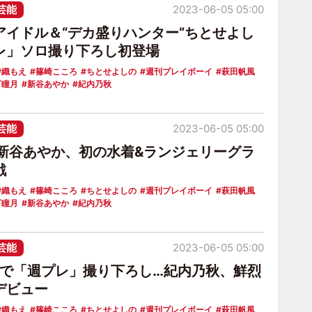
芸能
2023-06-05 05:00
アイドル＆“デカ盛りハンター”ちとせよし
レ」ソロ撮り下ろし初登場
伊織もえ
篠崎こころ
ちとせよしの
週刊プレイボーイ
萩田帆風
下瞳月
新谷あやか
紀内乃秋
芸能
2023-06-05 05:00
ker新谷あやか、初の水着&ランジェリーグラ
戦
伊織もえ
篠崎こころ
ちとせよしの
週刊プレイボーイ
萩田帆風
下瞳月
新谷あやか
紀内乃秋
芸能
2023-06-05 05:00
日”で「週プレ」撮り下ろし…紀内乃秋、鮮烈
デビュー
伊織もえ
篠崎こころ
ちとせよしの
週刊プレイボーイ
萩田帆風