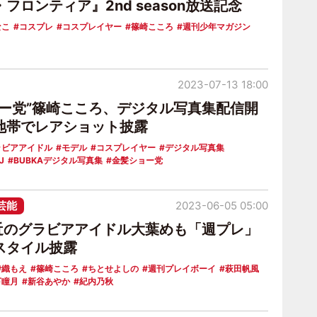
フロンティア』2nd season放送記念
なこ
コスプレ
コスプレイヤー
篠崎こころ
週刊少年マガジン
2023-07-13 18:00
ョー党”篠崎こころ、デジタル写真集配信開
地帯でレアショット披露
ラビアアイドル
モデル
コスプレイヤー
デジタル写真集
J
BUBKAデジタル写真集
金髪ショー党
芸能
2023-06-05 05:00
間近のグラビアアイドル大葉めも「週プレ」
スタイル披露
伊織もえ
篠崎こころ
ちとせよしの
週刊プレイボーイ
萩田帆風
下瞳月
新谷あやか
紀内乃秋