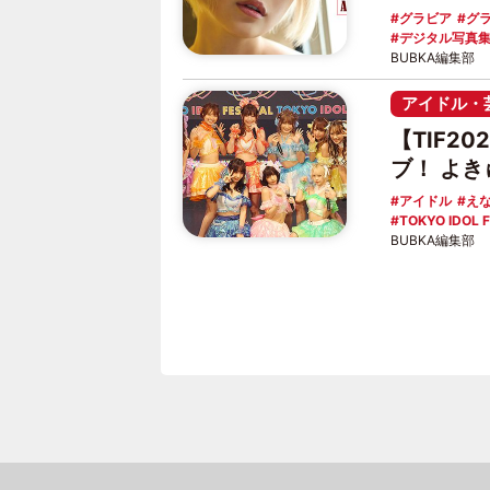
グラビア
グ
デジタル写真
BUBKA編集部
アイドル・
【TIF2
ブ！ よき
アイドル
え
TOKYO IDOL 
BUBKA編集部