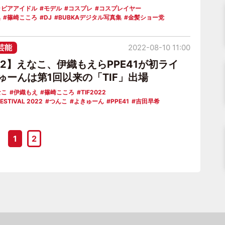
ラビアアイドル
モデル
コスプレ
コスプレイヤー
集
篠崎こころ
DJ
BUBKAデジタル写真集
金髪ショー党
芸能
2022-08-10 11:00
022】えなこ、伊織もえらPPE41が初ライ
ゅーんは第1回以来の「TIF」出場
なこ
伊織もえ
篠崎こころ
TIF2022
FESTIVAL 2022
つんこ
よきゅーん
PPE41
吉田早希
1
2