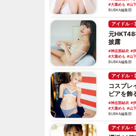
大葉めも
山
BUBKA編集部
アイドル・
元HKT4
披露
神志那結衣
大葉めも
山
BUBKA編集部
アイドル・
コスプレ
ビアを飾
神志那結衣
大葉めも
山
BUBKA編集部
アイドル・