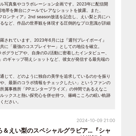
ル写真集やコラボレーション企画です。2023年に配信開
工場地帯を舞台にクールでレアなショットを披露。また、
フロンティア』2nd season放送を記念し、えい梨と共にハ
るなど、作品の世界観を体現する圧倒的なプロ意識が詳細
羅されています。2023年6月には『週刊プレイボーイ』
共に「最強のコスプレイヤー」としての地位を確立。
コラボグラビアや、自身のDJ活動に密着したインタビュー、
装」のギャップ萌えショットなど、彼女が発信する最先端の
通じて、どのように独自の美学を追求しているのかを振り
や、最新のコラボ情報をチェックしたい」というファンの
所属事務所「PPエンタープライズ」の仲間であるえなこ
ルックスと熱い探究心を併せ持つ、篠崎こころの眩い軌跡
ください。
2024-10-09 21:00
ろ＆えい梨のスペシャルグラビア…『シャ