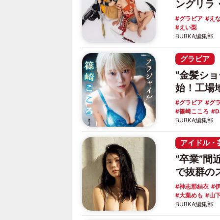
ングリラ・
グラビア
え
えい梨
BUBKA編集部
グラビア
“金髪シ
始！工場
グラビア
グ
篠崎こころ
D
BUBKA編集部
アイドル・
“卒業”
で抜群の
神志那結衣
大葉めも
山
BUBKA編集部