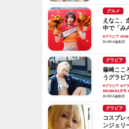
グルメ
えなこ、
中で「み
グラビア
CM
BUBKA編集部
グラビア
篠崎ここ
うグラビ
グラビア
グ
BUBKA5月号
BUBKA編集部
グラビア
コスプレ
ンジェリ