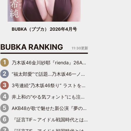
BUBKA（ブブカ） 2026年4月号
BUBKA RANKING
11:30更新
乃木坂46金川紗耶『rienda』26AW LOOKモデルに就任
“福太郎愛”で話題…乃木坂46一ノ瀬美空、地元福岡『めんべい25周年トップサポーター』に就任
3号連続“乃木坂46祭り” ラストを飾るのは賀喜遥香…5年ぶりの登場に「5年分大人になった私を見ていただけたら」
井上和の“やる気フォント”にも注目 乃木坂46が挑んだ書道パフォーマンスの舞台裏
AKB48が歌で魅せた新公演『夢のポップスター』 初日から全身全霊のステージ
『証言TIF～アイドル戦国時代とはなんだったのか～』第6回：でんぱ組.inc・古川未鈴×相沢梨紗「『ハロプロやりたかったな』って言ったら、夢眠ねむさんに『てめえはでんぱ組．incなんだよ！』って肩パンされて(笑)」