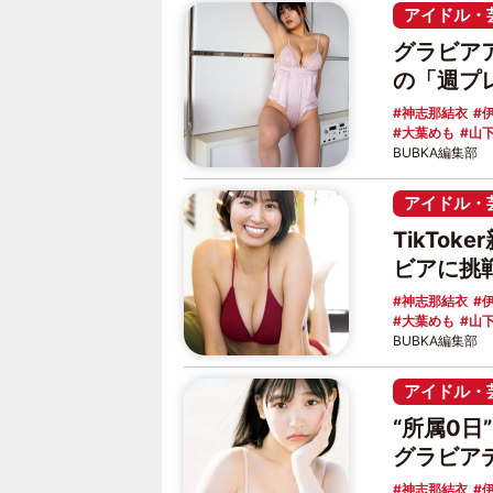
アイドル・
グラビア
の「週プ
神志那結衣
大葉めも
山
BUBKA編集部
アイドル・
TikTo
ビアに挑
神志那結衣
大葉めも
山
BUBKA編集部
アイドル・
“所属0
グラビア
神志那結衣