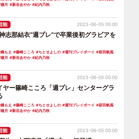
下瞳月
新谷あやか
紀内乃秋
芸能
2023-06-05 05:00
8神志那結衣“週プレ”で卒業後初グラビアを
伊織もえ
篠崎こころ
ちとせよしの
週刊プレイボーイ
萩田帆風
下瞳月
新谷あやか
紀内乃秋
芸能
2023-06-05 05:00
イヤー篠崎こころ「週プレ」センターグラ
る
伊織もえ
篠崎こころ
ちとせよしの
週刊プレイボーイ
萩田帆風
下瞳月
新谷あやか
紀内乃秋
芸能
2023-06-05 05:00