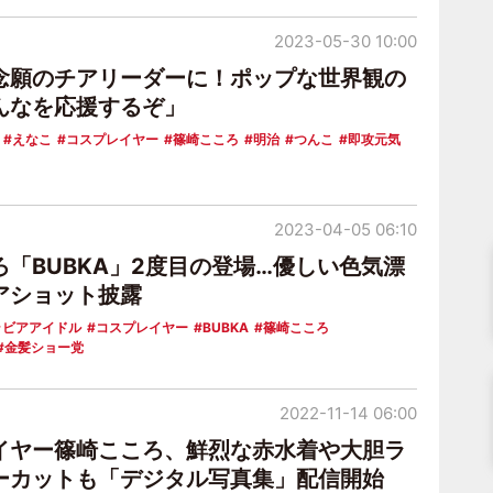
2023-05-30 10:00
念願のチアリーダーに！ポップな世界観の
んなを応援するぞ」
えなこ
コスプレイヤー
篠崎こころ
明治
つんこ
即攻元気
2023-04-05 06:10
ろ「BUBKA」2度目の登場…優しい色気漂
アショット披露
ラビアアイドル
コスプレイヤー
BUBKA
篠崎こころ
金髪ショー党
2022-11-14 06:00
イヤー篠崎こころ、鮮烈な赤水着や大胆ラ
ーカットも「デジタル写真集」配信開始