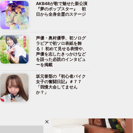
AKB48が歌で魅せた新公演
『夢のポップスター』 初
日から全身全霊のステージ
声優・奥村優季、初ソログ
ラビアで初ソロ表紙を飾
る！ 初めて見せる表情や、
声優を志したきっかけなど
を語った必読のインタビュ
ーを掲載
坂元誉梨の『初心者バイク
女子の奮闘日記』＃７７
「我慢大会してません
か？」