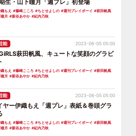
三期生・山下瞳月「週プレ」初登場
伊織もえ
篠崎こころ
ちとせよしの
週刊プレイボーイ
萩田帆風
下瞳月
新谷あやか
紀内乃秋
芸能
2023-06-05 05:00
☆GiRLS萩田帆風、キュートな笑顔のグラビ
ト
伊織もえ
篠崎こころ
ちとせよしの
週刊プレイボーイ
萩田帆風
下瞳月
新谷あやか
紀内乃秋
芸能
2023-06-05 05:00
イヤー伊織もえ「週プレ」表紙＆巻頭グラ
る
伊織もえ
篠崎こころ
ちとせよしの
週刊プレイボーイ
萩田帆風
下瞳月
新谷あやか
紀内乃秋