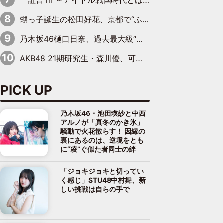
『証言TIF～アイドル戦国時代とはなんだったのか～』第11回：私立恵比寿中学・真山りか×安本彩花「TIFで10年ぶりのキョンシーメイクをしたら、場を完全に引かせてしまって。時代が変わったんだなって」
甥っ子誕生の松田好花、京都で“ふたつの家族”をはしご！ “母”黒谷友香に見送られ、“父”松岡昌宏とはハシゴ酒
乃木坂46樋口日奈、過去最大級“大人の色気”あふれる入浴姿披露
AKB48 21期研究生・森川優、可愛さもある大人の女性に
PICK UP
乃木坂46・池田瑛紗と中西
アルノが「真冬のかき氷」
騒動で火花散らす！ 因縁の
裏にあるのは、逆境をとも
に“凌”ぐ似た者同士の絆
「ジョキジョキと切ってい
く感じ」STU48中村舞、新
しい挑戦は自らの手で