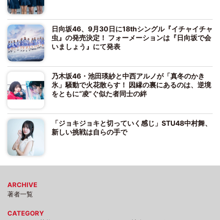
日向坂46、9月30日に18thシングル『イチャイチャ
虫』の発売決定！ フォーメーションは『日向坂で会
いましょう』にて発表
乃木坂46・池田瑛紗と中西アルノが「真冬のかき
氷」騒動で火花散らす！ 因縁の裏にあるのは、逆境
をともに“凌”ぐ似た者同士の絆
「ジョキジョキと切っていく感じ」STU48中村舞、
新しい挑戦は自らの手で
ARCHIVE
著者一覧
CATEGORY