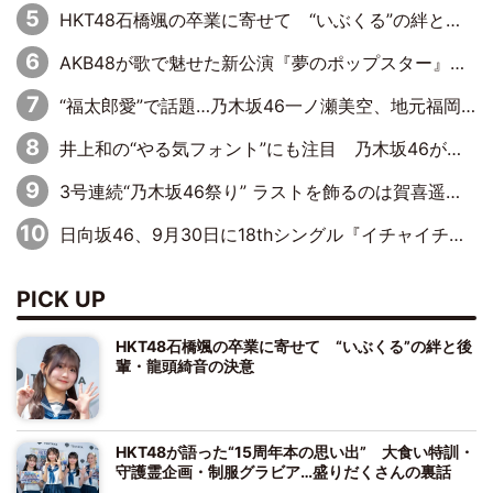
HKT48石橋颯の卒業に寄せて “いぶくる”の絆と後輩・龍頭綺音の決意
AKB48が歌で魅せた新公演『夢のポップスター』 初日から全身全霊のステージ
“福太郎愛”で話題…乃木坂46一ノ瀬美空、地元福岡『めんべい25周年トップサポーター』に就任
井上和の“やる気フォント”にも注目 乃木坂46が挑んだ書道パフォーマンスの舞台裏
3号連続“乃木坂46祭り” ラストを飾るのは賀喜遥香…5年ぶりの登場に「5年分大人になった私を見ていただけたら」
日向坂46、9月30日に18thシングル『イチャイチャ虫』の発売決定！ フォーメーションは『日向坂で会いましょう』にて発表
PICK UP
HKT48石橋颯の卒業に寄せて “いぶくる”の絆と後
輩・龍頭綺音の決意
HKT48が語った“15周年本の思い出” 大食い特訓・
守護霊企画・制服グラビア…盛りだくさんの裏話