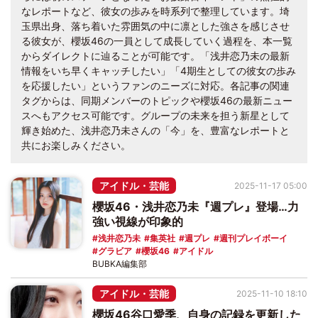
なレポートなど、彼女の歩みを時系列で整理しています。埼
玉県出身、落ち着いた雰囲気の中に凛とした強さを感じさせ
る彼女が、櫻坂46の一員として成長していく過程を、本一覧
からダイレクトに辿ることが可能です。「浅井恋乃未の最新
情報をいち早くキャッチしたい」「4期生としての彼女の歩み
を応援したい」というファンのニーズに対応。各記事の関連
タグからは、同期メンバーのトピックや櫻坂46の最新ニュー
スへもアクセス可能です。グループの未来を担う新星として
輝き始めた、浅井恋乃未さんの「今」を、豊富なレポートと
共にお楽しみください。
アイドル・芸能
2025-11-17 05:00
櫻坂46・浅井恋乃未『週プレ』登場…力
強い視線が印象的
浅井恋乃未
集英社
週プレ
週刊プレイボーイ
グラビア
櫻坂46
アイドル
BUBKA編集部
アイドル・芸能
2025-11-10 18:10
櫻坂46谷口愛季、自身の記録を更新した