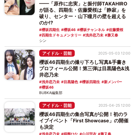
━━「原作に忠実」と振付師TAKAHIRO
が語る、四期生・佐藤愛桜は「静寂」を
破り、センター・山下瞳月の壁を超える
のか!?
櫻坂四期生
櫻坂46
櫻坂チャンネル
佐藤愛桜
四期生ドキュメンタリー
浅井恋乃未
勝又春
シン
アイドル・芸能
2025-05-03 12:00
櫻坂46四期生の撮り下ろし写真&手書き
プロフィール公開！第三弾は目黒陽色&浅
井恋乃未
浅井恋乃未
目黒陽色
櫻坂四期生
新メンバー
櫻坂46
BUBKA編集部
アイドル・芸能
2025-04-25 12:00
櫻坂46四期生の集合写真が公開！初のラ
イブイベント「First Showcase」の開催
も決定
浅井恋乃未
稲熊ひな
山川宇衣
勝又春