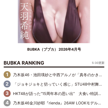
BUBKA（ブブカ） 2026年4月号
BUBKA RANKING
5:30更新
乃木坂46・池田瑛紗と中西アルノが「真冬のかき氷」騒動で火花散らす！ 因縁の裏にあるのは、逆境をともに“凌”ぐ似た者同士の絆
「ジョキジョキと切っていく感じ」STU48中村舞、新しい挑戦は自らの手で
HKT48が語った“15周年本の思い出” 大食い特訓・守護霊企画・制服グラビア…盛りだくさんの裏話
乃木坂46金川紗耶『rienda』26AW LOOKモデルに就任