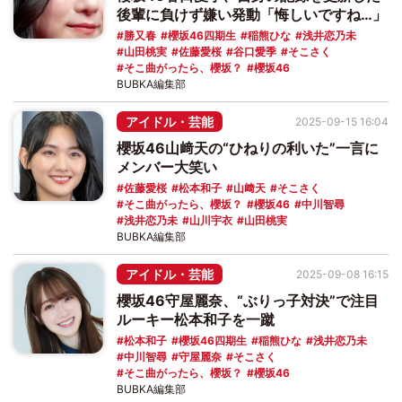
後輩に負けず嫌い発動「悔しいですね…」
勝又春
櫻坂46四期生
稲熊ひな
浅井恋乃未
山田桃実
佐藤愛桜
谷口愛季
そこさく
そこ曲がったら、櫻坂？
櫻坂46
BUBKA編集部
アイドル・芸能
2025-09-15 16:04
櫻坂46山﨑天の“ひねりの利いた”一言に
メンバー大笑い
佐藤愛桜
松本和子
山﨑天
そこさく
そこ曲がったら、櫻坂？
櫻坂46
中川智尋
浅井恋乃未
山川宇衣
山田桃実
BUBKA編集部
アイドル・芸能
2025-09-08 16:15
櫻坂46守屋麗奈、“ぶりっ子対決”で注目
ルーキー松本和子を一蹴
松本和子
櫻坂46四期生
稲熊ひな
浅井恋乃未
中川智尋
守屋麗奈
そこさく
そこ曲がったら、櫻坂？
櫻坂46
BUBKA編集部