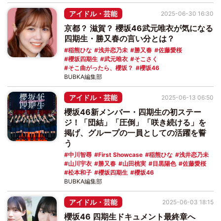
アイドル・芸能
2025-06-30 16:30
京都？ 滋賀？ 櫻坂46武元唯衣が気になる
四期生・勝又春の言い分とは？
稲熊ひな
浅井恋乃未
勝又春
佐藤愛桜
櫻坂四期生
武元唯衣
そこさく
そこ曲がったら、櫻坂？
櫻坂46
BUBKA編集部
アイドル・芸能
2025-06-13 06:50
櫻坂46新メンバー・四期生の初ステー
ジ！「団結」「圧倒」「咲き続ける」を
掲げ、グループの一員としての活躍を誓
う
中川智尋
First Showcase
稲熊ひな
浅井恋乃未
山川宇衣
勝又春
山田桃実
目黒陽色
佐藤愛桜
松本和子
櫻坂四期生
櫻坂46
BUBKA編集部
アイドル・芸能
2025-06-03 18:15
櫻坂46 四期生ドキュメント最終章へ