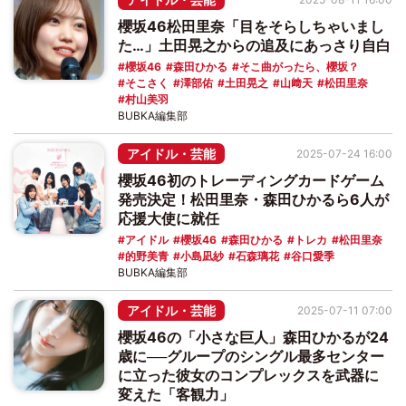
櫻坂46松田里奈「目をそらしちゃいまし
た…」土田晃之からの追及にあっさり自白
櫻坂46
森田ひかる
そこ曲がったら、櫻坂？
そこさく
澤部佑
土田晃之
山﨑天
松田里奈
村山美羽
BUBKA編集部
アイドル・芸能
2025-07-24 16:00
櫻坂46初のトレーディングカードゲーム
発売決定！松田里奈・森田ひかるら6人が
応援大使に就任
アイドル
櫻坂46
森田ひかる
トレカ
松田里奈
的野美青
小島凪紗
石森璃花
谷口愛季
BUBKA編集部
アイドル・芸能
2025-07-11 07:00
櫻坂46の「小さな巨人」森田ひかるが24
歳に──グループのシングル最多センター
に立った彼女のコンプレックスを武器に
変えた「客観力」