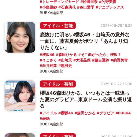
トレーディングカード
松田里奈
的野美青
小島凪紗
石森璃花
谷口愛季
アニプレックス
BUBKA編集部
アイドル・芸能
2025-09-29 16:05
底抜けに明るい櫻坂46・山﨑天の意外な
一面に、藤吉夏鈴がポツリ「あんまり知
りたくない」
櫻坂46
森田ひかる
そこ曲がったら、櫻坂？
そこさく
山﨑天
大沼晶保
藤吉夏鈴
的野美青
向井純葉
黒歴史
BUBKA編集部
アイドル・芸能
2025-08-22 18:00
櫻坂46森田ひかる、いつもとは一味違っ
た夏のグラビア…東京ドーム公演も振り返
る
アイドル
櫻坂46
森田ひかる
グラビア
BUBKA
表紙
BUBKA編集部
アイドル・芸能
2025-08-11 16:00