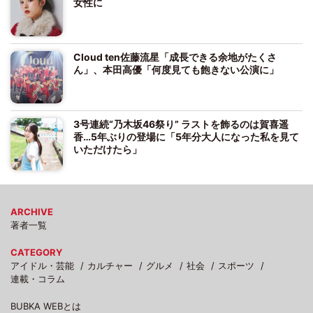
女性に
Cloud ten佐藤流星「成長できる余地がたくさ
ん」、本田高優「何度見ても飽きない公演に」
3号連続“乃木坂46祭り” ラストを飾るのは賀喜遥
香…5年ぶりの登場に「5年分大人になった私を見て
いただけたら」
ARCHIVE
著者一覧
CATEGORY
アイドル・芸能
カルチャー
グルメ
社会
スポーツ
連載・コラム
BUBKA WEBとは