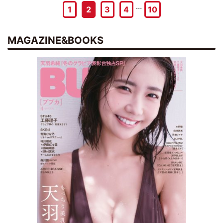
…
1
2
3
4
10
MAGAZINE&BOOKS