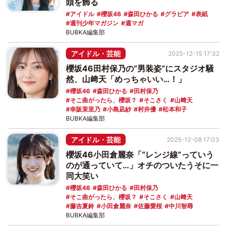
頭を飾る
アイドル
櫻坂46
森田ひかる
グラビア
表紙
週刊少年マガジン
週マガ
BUBKA編集部
アイドル・芸能
2025-12-15 17:32
櫻坂46田村保乃の“男装姿”にスタジオ騒
然、山﨑天「めっちゃいい…！」
櫻坂46
森田ひかる
田村保乃
そこ曲がったら、櫻坂？
そこさく
山﨑天
幸阪茉里乃
小島凪紗
村井優
松本和子
BUBKA編集部
アイドル・芸能
2025-12-08 17:03
櫻坂46小田倉麗奈「“レンジ線”っていう
のが通っていて…」オチのついたうそに一
同大笑い
櫻坂46
森田ひかる
田村保乃
そこ曲がったら、櫻坂？
そこさく
山﨑天
藤吉夏鈴
小田倉麗奈
佐藤愛桜
中川智尋
BUBKA編集部