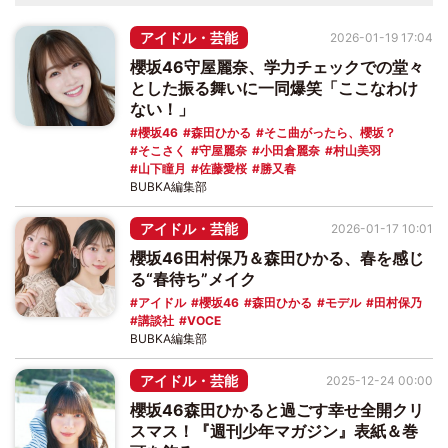
アイドル・芸能
2026-01-19 17:04
櫻坂46守屋麗奈、学力チェックでの堂々
とした振る舞いに一同爆笑「ここなわけ
ない！」
櫻坂46
森田ひかる
そこ曲がったら、櫻坂？
そこさく
守屋麗奈
小田倉麗奈
村山美羽
山下瞳月
佐藤愛桜
勝又春
BUBKA編集部
アイドル・芸能
2026-01-17 10:01
櫻坂46田村保乃＆森田ひかる、春を感じ
る“春待ち”メイク
アイドル
櫻坂46
森田ひかる
モデル
田村保乃
講談社
VOCE
BUBKA編集部
アイドル・芸能
2025-12-24 00:00
櫻坂46森田ひかると過ごす幸せ全開クリ
スマス！『週刊少年マガジン』表紙＆巻