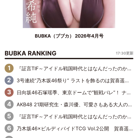
BUBKA（ブブカ） 2026年4月号
BUBKA RANKING
17:30更新
『証言TIF～アイドル戦国時代とはなんだったのか～』第6回：でんぱ組.inc・古川未鈴×相沢梨紗「『ハロプロやりたかったな』って言ったら、夢眠ねむさんに『てめえはでんぱ組．incなんだよ！』って肩パンされて(笑)」
3号連続“乃木坂46祭り” ラストを飾るのは賀喜遥香…5年ぶりの登場に「5年分大人になった私を見ていただけたら」
日向坂46石塚瑶季、東京ドームで“観戦バレ”！ ナイツ・塙も認めた「巨人に詳しすぎるアイドル」は元VENUSスクール生で杉内コーチ推し⁉
AKB48 21期研究生・森川優、可愛さもある大人の女性に
『証言TIF～アイドル戦国時代とはなんだったのか～』第10回：さくら学院・武藤彩未×飯田らうら「正直、中3で辞めるというのを信じてなくて。そう言われてはいたけど、嘘でしょって」
乃木坂46×ビルディバイドTCG Vol.2公開 賀喜遥香＆田村真佑が『京まふ』ステージに登壇