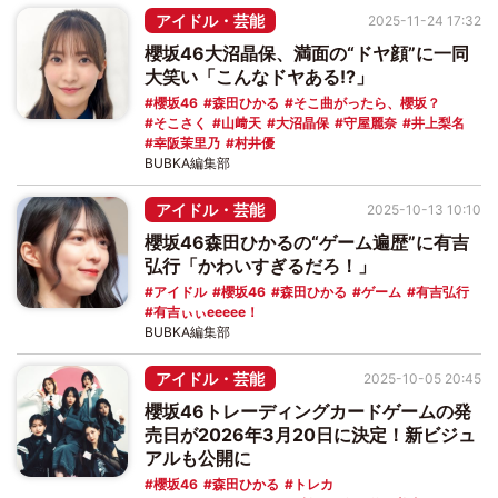
アイドル・芸能
2025-11-24 17:32
櫻坂46大沼晶保、満面の“ドヤ顔”に一同
大笑い「こんなドヤある!?」
櫻坂46
森田ひかる
そこ曲がったら、櫻坂？
そこさく
山﨑天
大沼晶保
守屋麗奈
井上梨名
幸阪茉里乃
村井優
BUBKA編集部
アイドル・芸能
2025-10-13 10:10
櫻坂46森田ひかるの“ゲーム遍歴”に有吉
弘行「かわいすぎるだろ！」
アイドル
櫻坂46
森田ひかる
ゲーム
有吉弘行
有吉ぃぃeeeee！
BUBKA編集部
アイドル・芸能
2025-10-05 20:45
櫻坂46トレーディングカードゲームの発
売日が2026年3月20日に決定！新ビジュ
アルも公開に
櫻坂46
森田ひかる
トレカ