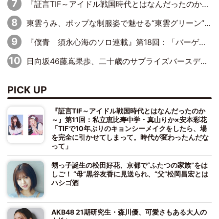
『証言TIF～アイドル戦国時代とはなんだったのか～』第8回：Negicco・Nao☆×Megu×Kaede「東京からオファーが来たのと、梨の皮剥きとどっちが大事なんだって」
東雲うみ、ポップな制服姿で魅せる“東雲グリーン”の正体
『僕青 須永心海のソロ連載』第18回：「バーゲンセールハンターみうな inしまむら」編
日向坂46藤嶌果歩、二十歳のサプライズバースデーに大喜び「頼られる先輩になれるように努力していきたい」
PICK UP
『証言TIF～アイドル戦国時代とはなんだったのか
～』第11回：私立恵比寿中学・真山りか×安本彩花
「TIFで10年ぶりのキョンシーメイクをしたら、場
を完全に引かせてしまって。時代が変わったんだな
って」
甥っ子誕生の松田好花、京都で“ふたつの家族”をは
しご！ “母”黒谷友香に見送られ、“父”松岡昌宏とは
ハシゴ酒
AKB48 21期研究生・森川優、可愛さもある大人の