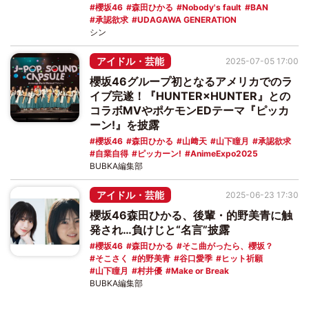
櫻坂46
森田ひかる
Nobody's fault
BAN
承認欲求
UDAGAWA GENERATION
シン
アイドル・芸能
2025-07-05 17:00
櫻坂46グループ初となるアメリカでのラ
イブ完遂！『HUNTER×HUNTER』との
コラボMVやポケモンEDテーマ『ピッカ
ーン!』を披露
櫻坂46
森田ひかる
山﨑天
山下瞳月
承認欲求
自業自得
ピッカーン!
AnimeExpo2025
BUBKA編集部
アイドル・芸能
2025-06-23 17:30
櫻坂46森田ひかる、後輩・的野美青に触
発され…負けじと“名言”披露
櫻坂46
森田ひかる
そこ曲がったら、櫻坂？
そこさく
的野美青
谷口愛季
ヒット祈願
山下瞳月
村井優
Make or Break
BUBKA編集部