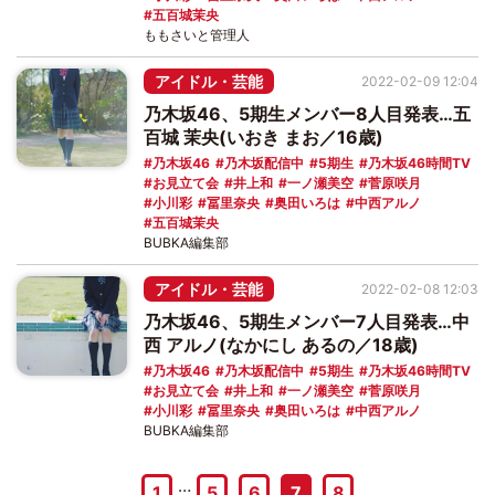
五百城茉央
ももさいと管理人
アイドル・芸能
2022-02-09 12:04
乃木坂46、5期生メンバー8人目発表…五
百城 茉央(いおき まお／16歳)
乃木坂46
乃木坂配信中
5期生
乃木坂46時間TV
お見立て会
井上和
一ノ瀬美空
菅原咲月
小川彩
冨里奈央
奥田いろは
中西アルノ
五百城茉央
BUBKA編集部
アイドル・芸能
2022-02-08 12:03
乃木坂46、5期生メンバー7人目発表…中
西 アルノ(なかにし あるの／18歳)
乃木坂46
乃木坂配信中
5期生
乃木坂46時間TV
お見立て会
井上和
一ノ瀬美空
菅原咲月
小川彩
冨里奈央
奥田いろは
中西アルノ
BUBKA編集部
…
1
5
6
7
8