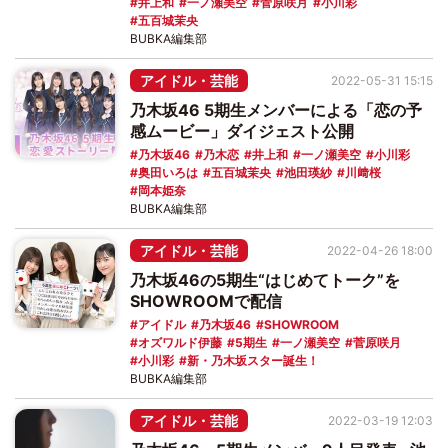
井上和
一ノ瀬美空
菅原咲月
小川彩
五百城茉央
BUBKA編集部
アイドル・芸能
2022-05-31 15:15
乃木坂46 5期生メンバーによる「恋の予
感ムービー」ダイジェスト公開
乃木坂46
乃木恋
井上和
一ノ瀬美空
小川彩
奥田いろは
五百城茉央
池田瑛紗
川﨑桜
岡本姫奈
BUBKA編集部
アイドル・芸能
2022-04-26 18:00
乃木坂46の5期生“はじめてトーク”を
SHOWROOMで配信
アイドル
乃木坂46
SHOWROOM
オズワルド伊藤
5期生
一ノ瀬美空
菅原咲月
小川彩
新・乃木坂スター誕生！
BUBKA編集部
アイドル・芸能
2022-03-19 12:03