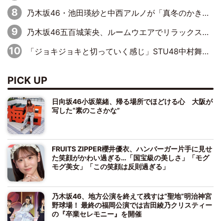
乃木坂46・池田瑛紗と中西アルノが「真冬のかき氷」騒動で火花散らす！ 因縁の裏にあるのは、逆境をともに“凌”ぐ似た者同士の絆
乃木坂46五百城茉央、ルームウエアでリラックス「今回のグラビアを見て成長を感じていただけるとうれしい」
「ジョキジョキと切っていく感じ」STU48中村舞、新しい挑戦は自らの手で
PICK UP
日向坂46小坂菜緒、帰る場所でほどける心 大阪が
写した“素のこさかな”
FRUITS ZIPPER櫻井優衣、ハンバーガー片手に見せ
た笑顔がかわい過ぎる…「国宝級の美しさ」「モグ
モグ美女」「この笑顔は反則過ぎる」
乃木坂46、地方公演を終えて残すは“聖地”明治神宮
野球場！ 最終の福岡公演では吉田綾乃クリスティー
の『卒業セレモニー』を開催