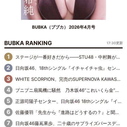
BUBKA（ブブカ） 2026年4月号
BUBKA RANKING
17:30更新
ステージが一番好きだから――STU48・中村舞が描く“これからの私”
日向坂46、18thシングル『イチャイチャ虫』センターは正源司陽子に決定& 佐藤優羽や平岡海月など、“ひなた坂46”からの選抜入りも注目！
WHITE SCORPION、完売のSUPERNOVA KAWASAKIで沸いた“着席型LIVE” 『BASE Live #16』昼公演リポート
プニプニ扇風機に騒然 乃木坂46“これいくら金”延長中は今回もわちゃわちゃ全開
正源司陽子センター、日向坂46 18thシングル『イチャイチャ虫』新ビジュアル公開
佐藤優羽「先生から『進路はどうするの？』と聞かれて。『実は……』とXのトレンドで1位になっているスマホを見せました」【日向坂46『五期生LIVE』開催記念 五期生“変革”ドキュメンタリー③】
日向坂46藤嶌果歩、二十歳のサプライズバースデーに大喜び「頼られる先輩になれるように努力していきたい」