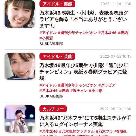
アイドル・芸能
2022-11-24 11:30
乃木坂46 5期生・小川彩、表紙＆巻頭グ
ラビアを飾る「本当にありがとうござい
ます!!」
アイドル
週刊少年チャンピオン
乃木坂46
表紙
小川彩
BUBKA編集部
アイドル・芸能
2022-07-28 10:15
乃木坂46最年少5期生 小川彩「週刊少年
チャンピオン」表紙＆巻頭グラビアに登
場
アイドル
週刊少年チャンピオン
グラビア
乃木坂46
表紙
週チャン
小川彩
BUBKA編集部
カルチャー
2022-06-10 11:30
乃木坂46“乃木フラ”にて5期生スチルが手
に入るログインボーナス実施
乃木坂46
乃木坂的フラクタル
乃木フラ
5期生