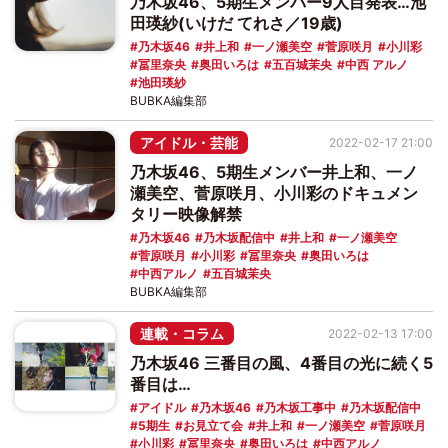
乃木坂46、5期生メンバー9人目発表…池
田瑛紗(いけだ てれさ／19歳)
乃木坂46
井上和
一ノ瀬美空
菅原咲月
小川彩
冨里奈央
奥田いろは
五百城茉央
中西 アルノ
池田瑛紗
BUBKA編集部
アイドル・芸能
2022-02-17 21:00
乃木坂46、5期生メンバー井上和、一ノ
瀬美空、菅原咲月、小川彩のドキュメン
タリー映像解禁
乃木坂46
乃木坂配信中
井上和
一ノ瀬美空
菅原咲月
小川彩
冨里奈央
奥田いろは
中西アルノ
五百城茉央
BUBKA編集部
連載・コラム
2022-02-13 17:00
乃木坂46 三番目の風、4番目の光に続く5
番目は…
アイドル
乃木坂46
乃木坂工事中
乃木坂配信中
5期生
お見立て会
井上和
一ノ瀬美空
菅原咲月
小川彩
冨里奈央
奥田いろは
中西アルノ