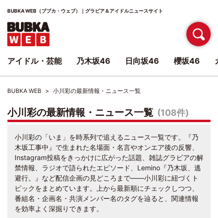
BUBKA WEB（ブブカ・ウェブ）｜グラビア＆アイドルニュースサイト
アイドル・芸能
乃木坂46
日向坂46
櫻坂46
BUBKA WEB
小川彩の最新情報・ニュース一覧
小川彩の最新情報・ニュース一覧
(108件)
小川彩の「いま」を時系列で追えるニュース一覧です。『乃
木坂工事中』で生まれた名場面・名言やオンエア後の反響、
Instagram投稿をきっかけに広がった話題、雑誌グラビアの解
禁情報、ラジオで語られたエピソード、Lemino『乃木坂、逃
避行。』など配信企画の見どころまで――小川彩に紐づくト
ピックをまとめています。上から最新順にチェックしつつ、
番組名・企画名・共演メンバー名のタグを辿ると、関連情報
を効率よく深掘りできます。