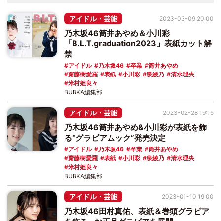
アイドル・芸能
2023-03-09 20:00
乃木坂46筒井あやめ＆小川彩
「B.L.T.graduation2023」表紙カット解
禁
アイドル
乃木坂46
卒業
筒井あやめ
齋藤樹愛羅
表紙
小川彩
泉綾乃
清水理央
米村姫良々
BUBKA編集部
アイドル・芸能
2023-02-28 19:15
乃木坂46筒井あやめ&小川彩が表紙を飾
る“グラビアムック”発売決定
アイドル
乃木坂46
卒業
筒井あやめ
齋藤樹愛羅
表紙
小川彩
泉綾乃
清水理央
米村姫良々
BUBKA編集部
アイドル・芸能
2023-01-10 19:00
乃木坂46田村真佑、表紙＆巻頭グラビア