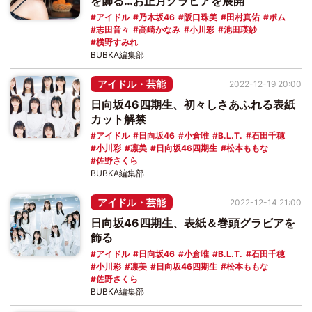
を飾る…お正月グラビアを展開
アイドル
乃木坂46
阪口珠美
田村真佑
ボム
志田音々
高崎かなみ
小川彩
池田瑛紗
横野すみれ
BUBKA編集部
アイドル・芸能
2022-12-19 20:00
日向坂46四期生、初々しさあふれる表紙
カット解禁
アイドル
日向坂46
小倉唯
B.L.T.
石田千穂
小川彩
凛美
日向坂46四期生
松本ももな
佐野さくら
BUBKA編集部
アイドル・芸能
2022-12-14 21:00
日向坂46四期生、表紙＆巻頭グラビアを
飾る
アイドル
日向坂46
小倉唯
B.L.T.
石田千穂
小川彩
凛美
日向坂46四期生
松本ももな
佐野さくら
BUBKA編集部